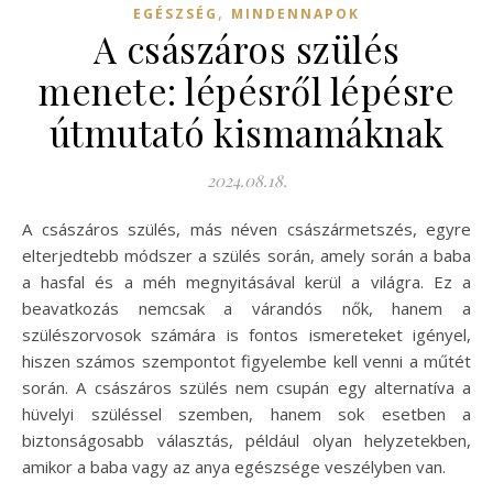
,
EGÉSZSÉG
MINDENNAPOK
A császáros szülés
menete: lépésről lépésre
útmutató kismamáknak
2024.08.18.
A császáros szülés, más néven császármetszés, egyre
elterjedtebb módszer a szülés során, amely során a baba
a hasfal és a méh megnyitásával kerül a világra. Ez a
beavatkozás nemcsak a várandós nők, hanem a
szülészorvosok számára is fontos ismereteket igényel,
hiszen számos szempontot figyelembe kell venni a műtét
során. A császáros szülés nem csupán egy alternatíva a
hüvelyi szüléssel szemben, hanem sok esetben a
biztonságosabb választás, például olyan helyzetekben,
amikor a baba vagy az anya egészsége veszélyben van.