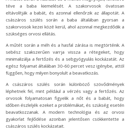
téve a baba kiemelését. A szakorvosok óvatosan
eltávolítják a babát, és azonnal ellenőrzik az állapotát. A
császáros szülés során a baba általában gyorsan a
szakorvosok kezei közé kerül, ahol azonnal megkezdődik a
szükséges orvosi ellátás.
A műtét során a méh és a hasfal zárása is megtörténik. A
sebész szakszerűen varrja vissza a rétegeket, hogy
minimalizálja a fertőzés és a sebgyógyulás kockázatát. Az
egész folyamat általában 30-60 percet vesz igénybe, attól
függően, hogy milyen bonyolult a beavatkozás.
A császáros szülés során különböző szövődmények
léphetnek fel, mint például a vérzés vagy a fertőzés. Az
orvosok folyamatosan figyelik a nőt és a babát, hogy
időben észleljék ezeket a problémákat, és szükség esetén
beavatkozzanak. A modern technológia és az orvosi
gyakorlat fejlődése azonban jelentősen csökkentette a
császáros szülés kockázatait.