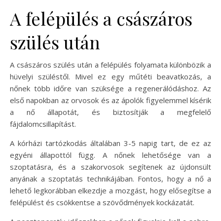
A felépülés a császáros
szülés után
A császáros szülés után a felépülés folyamata különbözik a
hüvelyi szüléstől. Mivel ez egy műtéti beavatkozás, a
nőnek több időre van szüksége a regenerálódáshoz. Az
első napokban az orvosok és az ápolók figyelemmel kísérik
a nő állapotát, és biztosítják a megfelelő
fájdalomcsillapítást.
A kórházi tartózkodás általában 3-5 napig tart, de ez az
egyéni állapottól függ. A nőnek lehetősége van a
szoptatásra, és a szakorvosok segítenek az újdonsült
anyának a szoptatás technikájában. Fontos, hogy a nő a
lehető legkorábban elkezdje a mozgást, hogy elősegítse a
felépülést és csökkentse a szövődmények kockázatát.