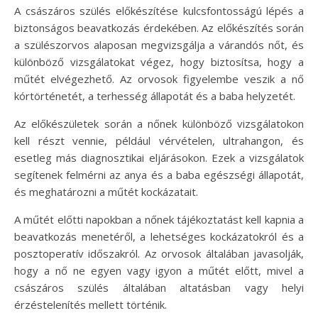
A császáros szülés előkészítése kulcsfontosságú lépés a
biztonságos beavatkozás érdekében. Az előkészítés során
a szülészorvos alaposan megvizsgálja a várandós nőt, és
különböző vizsgálatokat végez, hogy biztosítsa, hogy a
műtét elvégezhető. Az orvosok figyelembe veszik a nő
kórtörténetét, a terhesség állapotát és a baba helyzetét.
Az előkészületek során a nőnek különböző vizsgálatokon
kell részt vennie, például vérvételen, ultrahangon, és
esetleg más diagnosztikai eljárásokon. Ezek a vizsgálatok
segítenek felmérni az anya és a baba egészségi állapotát,
és meghatározni a műtét kockázatait.
A műtét előtti napokban a nőnek tájékoztatást kell kapnia a
beavatkozás menetéről, a lehetséges kockázatokról és a
posztoperatív időszakról. Az orvosok általában javasolják,
hogy a nő ne egyen vagy igyon a műtét előtt, mivel a
császáros szülés általában altatásban vagy helyi
érzéstelenítés mellett történik.