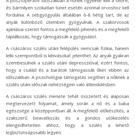
A posztoperatív időszakban a nőnek figyelnie kell a sebre,
és bármilyen szokatlan tünet esetén azonnal orvoshoz kell
fordulnia. A sebgyógyulás általában 6-8 hétig tart, de az
anyák különböző ütemben gyógyulnak. A szakorvosok
ajánlásai szerint fontos a megfelelő pihenés és a megfelelő
táplálkozás, hogy támogassák a gyógyulást.
A császáros szülés utáni felépülés nemcsak fizikai, hanem
lelki szempontból is kihívásokat jelenthet. Az anyák gyakran
szembesülnek a szülés utáni depresszióval, ezért fontos,
hogy a család és a barátok támogassák őket ebben az
időszakban. A pszichológiai támogatás segíthet a nőknek a
szülés utáni időszak nehézségein való átlendülésben.
A császáros szülés menete tehát összetett és alaposan
megtervezett folyamat, amely során a nő és a baba
egészsége a középpontban áll. A megfelelő előkészítés, a
szakszerű beavatkozás és a gondos utókezelés
elengedhetetlen ahhoz, hogy a szülés a lehető
legbiztonságosabb legyen.