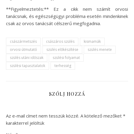
**Figyelmeztetés:** Ez a cikk nem számít orvosi
tanácsnak, és egészségügyi probléma esetén mindenkinek
csak az orvos tanácsát célszerű megfogadnia.
császármetszés
császáros szülés
kismamák
orvosi útmutató
szülés előkészítése
szülés menete
szülés utáni időszak
szülési folyamat
szülési tapasztalatok
terhesség
SZÓLJ HOZZÁ
Az e-mail címet nem tesszük közzé.
A kötelező mezőket
*
karakterrel jelöltük