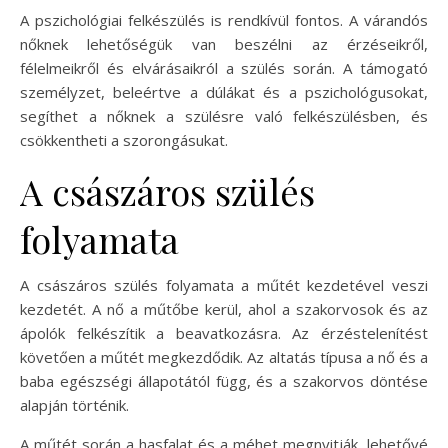
A pszichológiai felkészülés is rendkívül fontos. A várandós
nőknek lehetőségük van beszélni az érzéseikről,
félelmeikről és elvárásaikról a szülés során. A támogató
személyzet, beleértve a dúlákat és a pszichológusokat,
segíthet a nőknek a szülésre való felkészülésben, és
csökkentheti a szorongásukat.
A császáros szülés
folyamata
A császáros szülés folyamata a műtét kezdetével veszi
kezdetét. A nő a műtőbe kerül, ahol a szakorvosok és az
ápolók felkészítik a beavatkozásra. Az érzéstelenítést
követően a műtét megkezdődik. Az altatás típusa a nő és a
baba egészségi állapotától függ, és a szakorvos döntése
alapján történik.
A műtét során a hasfalat és a méhet megnyitják, lehetővé