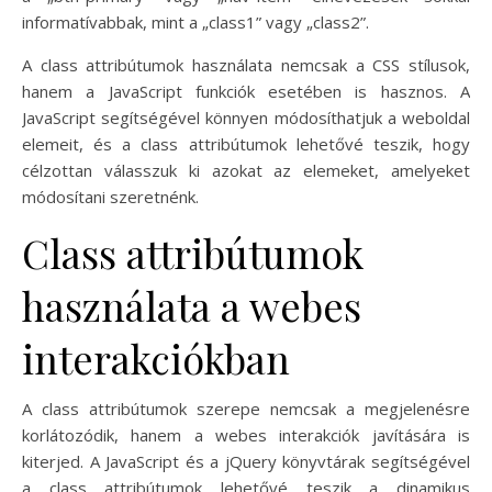
informatívabbak, mint a „class1” vagy „class2”.
A class attribútumok használata nemcsak a CSS stílusok,
hanem a JavaScript funkciók esetében is hasznos. A
JavaScript segítségével könnyen módosíthatjuk a weboldal
elemeit, és a class attribútumok lehetővé teszik, hogy
célzottan válasszuk ki azokat az elemeket, amelyeket
módosítani szeretnénk.
Class attribútumok
használata a webes
interakciókban
A class attribútumok szerepe nemcsak a megjelenésre
korlátozódik, hanem a webes interakciók javítására is
kiterjed. A JavaScript és a jQuery könyvtárak segítségével
a class attribútumok lehetővé teszik a dinamikus