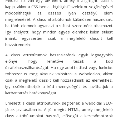
Például, ha van egy div elem, amely a „highlight” class-t
kapja, akkor a CSS-ben a „.highlight” szelektor segítségével
módosíthatjuk az összes ilyen osztályú elem
megjelenését. A class attribútumok különösen hasznosak,
ha több elemnek ugyanazt a stílust szeretnénk alkalmazni.
Így ahelyett, hogy minden egyes elemhez külön stílust
írnánk, egyszerűen csak a megfelelő class-t kell
hozzárendelni.
A class attribútumok használatának egyik legnagyobb
előnye, hogy lehetővé teszik a kód
újrafelhasználhatóságát. Ha egy adott stílust vagy funkciót
többször is meg akarunk valósítani a weboldalon, akkor
csak a megfelelő class-t kell hozzáadnunk az elemekhez,
így csökkenthetjük a kód mennyiségét és javíthatjuk a
karbantartás hatékonyságát.
Emellett a class attribútumok segítenek a weboldal SEO-
jának javításában is. A jól megírt HTML, amely megfelelő
class attribútumokat használ, elősegíti a keresőmotorok