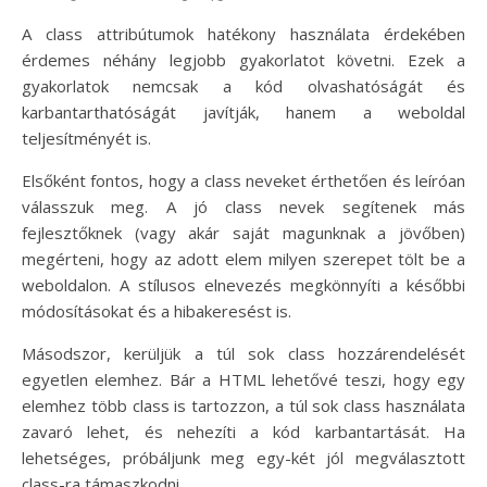
A class attribútumok hatékony használata érdekében
érdemes néhány legjobb gyakorlatot követni. Ezek a
gyakorlatok nemcsak a kód olvashatóságát és
karbantarthatóságát javítják, hanem a weboldal
teljesítményét is.
Elsőként fontos, hogy a class neveket érthetően és leíróan
válasszuk meg. A jó class nevek segítenek más
fejlesztőknek (vagy akár saját magunknak a jövőben)
megérteni, hogy az adott elem milyen szerepet tölt be a
weboldalon. A stílusos elnevezés megkönnyíti a későbbi
módosításokat és a hibakeresést is.
Másodszor, kerüljük a túl sok class hozzárendelését
egyetlen elemhez. Bár a HTML lehetővé teszi, hogy egy
elemhez több class is tartozzon, a túl sok class használata
zavaró lehet, és nehezíti a kód karbantartását. Ha
lehetséges, próbáljunk meg egy-két jól megválasztott
class-ra támaszkodni.