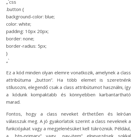
„`css
.button {
background-color: blue;
color: white;
padding: 10px 20px;
border: none;
border-radius: 5px;
}
„`
Ez a kód minden olyan elemre vonatkozik, amelynek a class
attribútuma „button”. Ha több elemet is szeretnénk
stílusozni, elegendő csak a class attribútumot használni, így
a kódunk kompaktabb és könnyebben karbantartható
marad.
Fontos, hogy a class neveket érthetően és leíróan
válasszuk meg. A jó gyakorlatok szerint a class neveknek a
funkciójukat vagy a megjelenésüket kell tükrözniük. Például,
a „btn-primary” vagy „nav-item” elnevezések sokkal