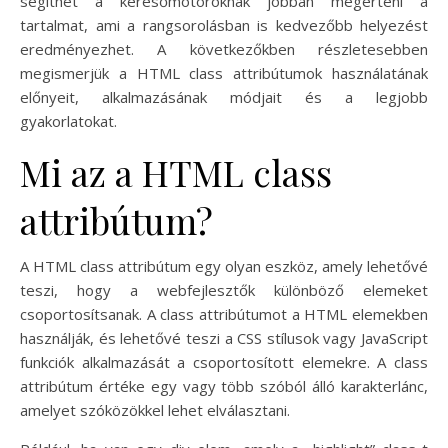
segíthet a keresőmotoroknak jobban megérteni a
tartalmat, ami a rangsorolásban is kedvezőbb helyezést
eredményezhet. A következőkben részletesebben
megismerjük a HTML class attribútumok használatának
előnyeit, alkalmazásának módjait és a legjobb
gyakorlatokat.
Mi az a HTML class
attribútum?
A HTML class attribútum egy olyan eszköz, amely lehetővé
teszi, hogy a webfejlesztők különböző elemeket
csoportosítsanak. A class attribútumot a HTML elemekben
használják, és lehetővé teszi a CSS stílusok vagy JavaScript
funkciók alkalmazását a csoportosított elemekre. A class
attribútum értéke egy vagy több szóból álló karakterlánc,
amelyet szóközökkel lehet elválasztani.