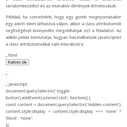
tartalomkezelést és az interaktív élmények létrehozását.
Például, ha szeretnénk, hogy egy gomb megnyomásakor
egy adott elem láthatóvá váljon, akkor a class attribútumok
segítségével könnyedén megoldhatjuk ezt a feladatot. Az
alábbi példa bemutatja, hogyan használhatunk JavaScriptet
a class attribútumokkal való interakcióra:
„`html
Kattints ide
„`
„`javascript
document.querySelector(‘.toggle-
button’).addEventListener(‘click’, function() {
const content = document.querySelector(‘.hidden-content’);
content.style.display = content.style.display === ‘none’ ?
‘block’ : ‘none’;
});