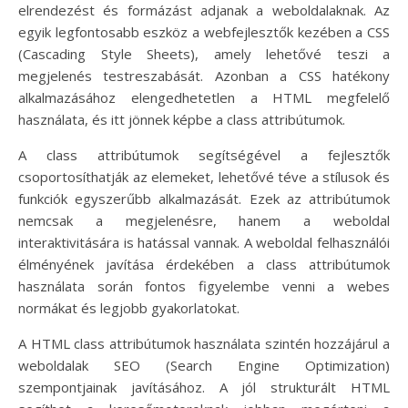
elrendezést és formázást adjanak a weboldalaknak. Az
egyik legfontosabb eszköz a webfejlesztők kezében a CSS
(Cascading Style Sheets), amely lehetővé teszi a
megjelenés testreszabását. Azonban a CSS hatékony
alkalmazásához elengedhetetlen a HTML megfelelő
használata, és itt jönnek képbe a class attribútumok.
A class attribútumok segítségével a fejlesztők
csoportosíthatják az elemeket, lehetővé téve a stílusok és
funkciók egyszerűbb alkalmazását. Ezek az attribútumok
nemcsak a megjelenésre, hanem a weboldal
interaktivitására is hatással vannak. A weboldal felhasználói
élményének javítása érdekében a class attribútumok
használata során fontos figyelembe venni a webes
normákat és legjobb gyakorlatokat.
A HTML class attribútumok használata szintén hozzájárul a
weboldalak SEO (Search Engine Optimization)
szempontjainak javításához. A jól strukturált HTML