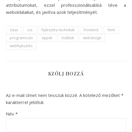
attribútumokat, ezzel professzionálisabbá téve a
weboldalaikat, és javítva azok teljesítményét.
class
css
fejlesztési technikák
frontend
html
programozás
tippek
trükkök
webdesign
webfejlesztés
SZÓLJ HOZZÁ
Az e-mail címet nem tesszük közzé.
A kötelező mezőket
*
karakterrel jelöltük
Név
*