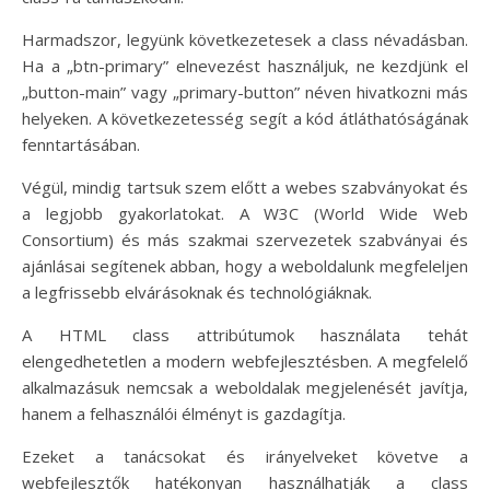
Harmadszor, legyünk következetesek a class névadásban.
Ha a „btn-primary” elnevezést használjuk, ne kezdjünk el
„button-main” vagy „primary-button” néven hivatkozni más
helyeken. A következetesség segít a kód átláthatóságának
fenntartásában.
Végül, mindig tartsuk szem előtt a webes szabványokat és
a legjobb gyakorlatokat. A W3C (World Wide Web
Consortium) és más szakmai szervezetek szabványai és
ajánlásai segítenek abban, hogy a weboldalunk megfeleljen
a legfrissebb elvárásoknak és technológiáknak.
A HTML class attribútumok használata tehát
elengedhetetlen a modern webfejlesztésben. A megfelelő
alkalmazásuk nemcsak a weboldalak megjelenését javítja,
hanem a felhasználói élményt is gazdagítja.
Ezeket a tanácsokat és irányelveket követve a
webfejlesztők hatékonyan használhatják a class