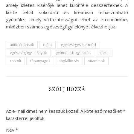
amely ízletes kísérője lehet különféle desszerteknek. A
körte tehát sokoldalú és kreatívan felhasználható
gyümölcs, amely változatosságot vihet az étrendünkbe,
miközben számos egészségügyi előnyét élvezhetjük.
antioxidánsok
diéta
egészséges életmód
egészségügyi előnyök
gyümölcsfogyasztás
körte
rostok
tápanyagok
táplálkozás
vitaminok
SZÓLJ HOZZÁ
Az e-mail címet nem tesszük közzé.
A kötelező mezőket
*
karakterrel jelöltük
Név
*