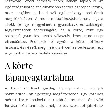
rostokban, ezért nemcsak finom, hanem tápláló is. Az
egészségtudatos táplálkozásban fontos szerepet játszik,
mivel segíthet a különböző egészségügyi problémák
megelőzésében. A modern táplálkozástudomány egyre
inkább felhívja a figyelmet a gyümölcsök és zöldségek
fogyasztásának fontosságára, és a körte, mint egy
sokoldalú gyümölcs, kiváló választás lehet mindennapi
étrendünkbe. Fedezzük fel együtt a körte jótékony
hatásait, és nézzük meg, miért is érdemes beilleszteni ezt
a gyümölcsöt a napi táplálkozásunkba.
A körte
tápanyagtartalma
A körte rendkívül gazdag tápanyagokban, amelyek
hozzájárulnak az egészség megőrzéséhez. Egy közepes
méretű körte körülbelül 100 kalóriát tartalmaz, és kiváló
forrása a C-vitaminnak, amely fontos szerepet játszik az