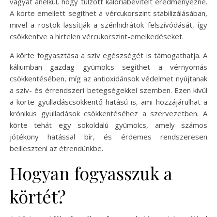
vágyat anélkül, hogy túlzott kalóriabevitelt eredményezne.
A körte emellett segíthet a vércukorszint stabilizálásában,
mivel a rostok lassítják a szénhidrátok felszívódását, így
csökkentve a hirtelen vércukorszint-emelkedéseket.
A körte fogyasztása a szív egészségét is támogathatja. A
káliumban gazdag gyümölcs segíthet a vérnyomás
csökkentésében, míg az antioxidánsok védelmet nyújtanak
a szív- és érrendszeri betegségekkel szemben. Ezen kívül
a körte gyulladáscsökkentő hatású is, ami hozzájárulhat a
krónikus gyulladások csökkentéséhez a szervezetben. A
körte tehát egy sokoldalú gyümölcs, amely számos
jótékony hatással bír, és érdemes rendszeresen
beilleszteni az étrendünkbe.
Hogyan fogyasszuk a
körtét?