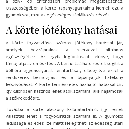
a szív- és érrendszeri problémák megelőzéséhez.
Összességében a körte tápanyagtartalma kiemeli ezt a
gyümölcsöt, mint az egészséges táplálkozás részét.
A körte jótékony hatásai
A körte fogyasztása számos jótékony hatással jár,
amelyek hozzájárulnak a szervezet általános
egészségéhez. Az egyik legfontosabb előnye, hogy
támogatja az emésztést. A benne található rostok segítik a
bélflóra egyensúlyának fenntartását, elősegítve ezzel a
rendszeres bélmozgást és a tápanyagok hatékony
felszívódását. A körte természetes hashajtó hatással bír,
így különösen hasznos lehet azok számára, akik hajlamosak
a székrekedésre.
Továbbá a körte alacsony kalóriatartalmú, így remek
választás lehet a fogyókúrázók számára is. A gyümölcs
lédússága és édes íze miatt kielégítheti az édesség utáni