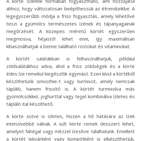
A körte sokféle formában fogyasztható, ami hozzájárul
ahhoz, hogy változatosan beépíthessük az étrendünkbe. A
legegyszerűbb módja a friss fogyasztás, amely lehetővé
teszi a gyümölcs természetes ízének és tápanyagainak
megőrzését. A közepes méretű körtét egyszerűen
megmosva, héjastól lehet enni, így maximálisan
kihasználhatjuk a benne található rostokat és vitaminokat.
A körtét salátákban is felhasználhatjuk, például
zöldsalátákhoz adva, ahol a friss zöldségek és a körte
édes íze remekül kiegészítik egymást. Ezen kívül a körtéből
készíthetünk smoothie-t vagy turmixot, amely nemcsak
tápláló, hanem frissítő is. A körtét turmixolva más
gyümölcsökkel, joghurttal vagy tejjel kombinálva ízletes és
tápláló ital készíthető.
A körte sütve is ízletes, hiszen a hő hatására az ízek
intenzívebbé válnak. A sült körte remek desszert lehet,
amelyet fahéjjal vagy mézzel ízesítve tálalhatunk. Emellett
a körtét lekvárként vagy kompótként is elkészíthetjük,