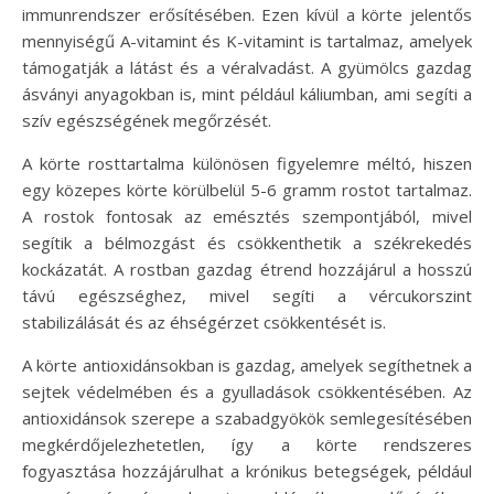
immunrendszer erősítésében. Ezen kívül a körte jelentős
mennyiségű A-vitamint és K-vitamint is tartalmaz, amelyek
támogatják a látást és a véralvadást. A gyümölcs gazdag
ásványi anyagokban is, mint például káliumban, ami segíti a
szív egészségének megőrzését.
A körte rosttartalma különösen figyelemre méltó, hiszen
egy közepes körte körülbelül 5-6 gramm rostot tartalmaz.
A rostok fontosak az emésztés szempontjából, mivel
segítik a bélmozgást és csökkenthetik a székrekedés
kockázatát. A rostban gazdag étrend hozzájárul a hosszú
távú egészséghez, mivel segíti a vércukorszint
stabilizálását és az éhségérzet csökkentését is.
A körte antioxidánsokban is gazdag, amelyek segíthetnek a
sejtek védelmében és a gyulladások csökkentésében. Az
antioxidánsok szerepe a szabadgyökök semlegesítésében
megkérdőjelezhetetlen, így a körte rendszeres
fogyasztása hozzájárulhat a krónikus betegségek, például