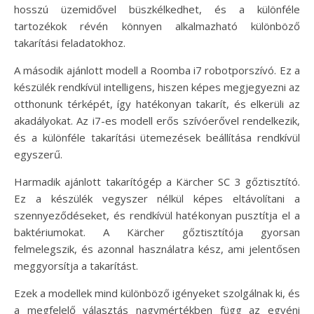
hosszú üzemidővel büszkélkedhet, és a különféle
tartozékok révén könnyen alkalmazható különböző
takarítási feladatokhoz.
A második ajánlott modell a Roomba i7 robotporszívó. Ez a
készülék rendkívül intelligens, hiszen képes megjegyezni az
otthonunk térképét, így hatékonyan takarít, és elkerüli az
akadályokat. Az i7-es modell erős szívóerővel rendelkezik,
és a különféle takarítási ütemezések beállítása rendkívül
egyszerű.
Harmadik ajánlott takarítógép a Kärcher SC 3 gőztisztító.
Ez a készülék vegyszer nélkül képes eltávolítani a
szennyeződéseket, és rendkívül hatékonyan pusztítja el a
baktériumokat. A Kärcher gőztisztítója gyorsan
felmelegszik, és azonnal használatra kész, ami jelentősen
meggyorsítja a takarítást.
Ezek a modellek mind különböző igényeket szolgálnak ki, és
a megfelelő választás nagymértékben függ az egyéni