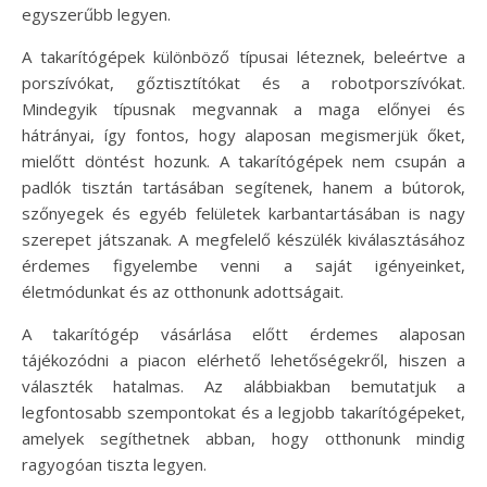
egyszerűbb legyen.
A takarítógépek különböző típusai léteznek, beleértve a
porszívókat, gőztisztítókat és a robotporszívókat.
Mindegyik típusnak megvannak a maga előnyei és
hátrányai, így fontos, hogy alaposan megismerjük őket,
mielőtt döntést hozunk. A takarítógépek nem csupán a
padlók tisztán tartásában segítenek, hanem a bútorok,
szőnyegek és egyéb felületek karbantartásában is nagy
szerepet játszanak. A megfelelő készülék kiválasztásához
érdemes figyelembe venni a saját igényeinket,
életmódunkat és az otthonunk adottságait.
A takarítógép vásárlása előtt érdemes alaposan
tájékozódni a piacon elérhető lehetőségekről, hiszen a
választék hatalmas. Az alábbiakban bemutatjuk a
legfontosabb szempontokat és a legjobb takarítógépeket,
amelyek segíthetnek abban, hogy otthonunk mindig
ragyogóan tiszta legyen.