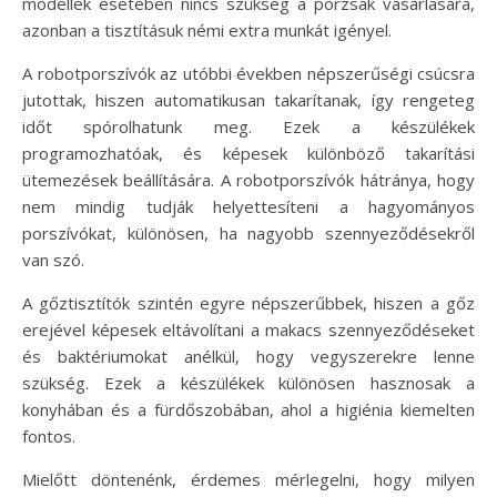
modellek esetében nincs szükség a porzsák vásárlására,
azonban a tisztításuk némi extra munkát igényel.
A robotporszívók az utóbbi években népszerűségi csúcsra
jutottak, hiszen automatikusan takarítanak, így rengeteg
időt spórolhatunk meg. Ezek a készülékek
programozhatóak, és képesek különböző takarítási
ütemezések beállítására. A robotporszívók hátránya, hogy
nem mindig tudják helyettesíteni a hagyományos
porszívókat, különösen, ha nagyobb szennyeződésekről
van szó.
A gőztisztítók szintén egyre népszerűbbek, hiszen a gőz
erejével képesek eltávolítani a makacs szennyeződéseket
és baktériumokat anélkül, hogy vegyszerekre lenne
szükség. Ezek a készülékek különösen hasznosak a
konyhában és a fürdőszobában, ahol a higiénia kiemelten
fontos.
Mielőtt döntenénk, érdemes mérlegelni, hogy milyen