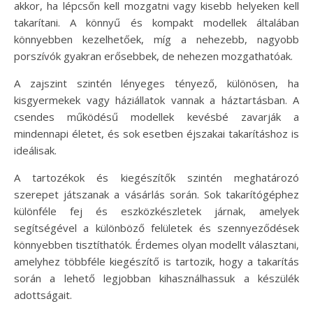
akkor, ha lépcsőn kell mozgatni vagy kisebb helyeken kell
takarítani. A könnyű és kompakt modellek általában
könnyebben kezelhetőek, míg a nehezebb, nagyobb
porszívók gyakran erősebbek, de nehezen mozgathatóak.
A zajszint szintén lényeges tényező, különösen, ha
kisgyermekek vagy háziállatok vannak a háztartásban. A
csendes működésű modellek kevésbé zavarják a
mindennapi életet, és sok esetben éjszakai takarításhoz is
ideálisak.
A tartozékok és kiegészítők szintén meghatározó
szerepet játszanak a vásárlás során. Sok takarítógéphez
különféle fej és eszközkészletek járnak, amelyek
segítségével a különböző felületek és szennyeződések
könnyebben tisztíthatók. Érdemes olyan modellt választani,
amelyhez többféle kiegészítő is tartozik, hogy a takarítás
során a lehető legjobban kihasználhassuk a készülék
adottságait.