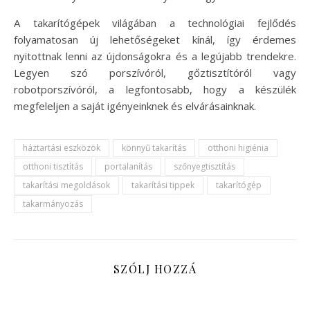
A takarítógépek világában a technológiai fejlődés
folyamatosan új lehetőségeket kínál, így érdemes
nyitottnak lenni az újdonságokra és a legújabb trendekre.
Legyen szó porszívóról, gőztisztítóról vagy
robotporszívóról, a legfontosabb, hogy a készülék
megfeleljen a saját igényeinknek és elvárásainknak.
háztartási eszközök
könnyű takarítás
otthoni higiénia
otthoni tisztítás
portalanítás
szőnyegtisztítás
takarítási megoldások
takarítási tippek
takarítógép
takarmányozás
SZÓLJ HOZZÁ