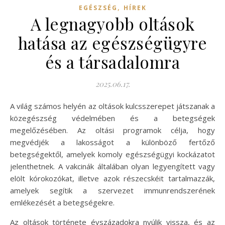
,
EGÉSZSÉG
HÍREK
A legnagyobb oltások
hatása az egészségügyre
és a társadalomra
2025.06.17.
A világ számos helyén az oltások kulcsszerepet játszanak a
közegészség védelmében és a betegségek
megelőzésében. Az oltási programok célja, hogy
megvédjék a lakosságot a különböző fertőző
betegségektől, amelyek komoly egészségügyi kockázatot
jelenthetnek. A vakcinák általában olyan legyengített vagy
elölt kórokozókat, illetve azok részecskéit tartalmazzák,
amelyek segítik a szervezet immunrendszerének
emlékezését a betegségekre.
Az oltások története évszázadokra nyúlik vissza, és az