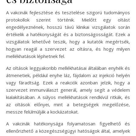
A vakcinák fejlesztése és tesztelése szigorú tudományos
protokollok szerint történik. Mielőtt egy oltást
engedélyeznének, hosszú távú klinikai vizsgálatok során
értékelik a hatékonyságát és a biztonságosságát. Ezek a
vizsgálatok lehetővé teszik, hogy a kutatók megértsék,
hogyan reagál a szervezet az oltásra, és hogy milyen
mellékhatások léphetnek fel.
Az oltások leggyakoribb mellékhatásai általában enyhék és
átmenetiek, például enyhe láz, fájdalom az injekció helyén
vagy fáradtság. Ezek a reakciók azonban jelzik, hogy a
szervezet immunválaszt generál, amely segít a védelem
kialakításában. A súlyos mellékhatások rendkívül ritkák, és
az oltások előnyei, mint a betegségek megelőzése,
messze felülmúlják a kockázatokat.
A vakcinák hatékonysága folyamatosan figyelhető és
ellenőrizhető a közegészségügyi hatóságok által, amelyek