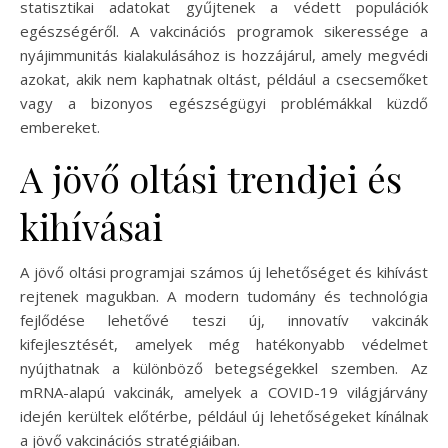
statisztikai adatokat gyűjtenek a védett populációk
egészségéről. A vakcinációs programok sikeressége a
nyájimmunitás kialakulásához is hozzájárul, amely megvédi
azokat, akik nem kaphatnak oltást, például a csecsemőket
vagy a bizonyos egészségügyi problémákkal küzdő
embereket.
A jövő oltási trendjei és
kihívásai
A jövő oltási programjai számos új lehetőséget és kihívást
rejtenek magukban. A modern tudomány és technológia
fejlődése lehetővé teszi új, innovatív vakcinák
kifejlesztését, amelyek még hatékonyabb védelmet
nyújthatnak a különböző betegségekkel szemben. Az
mRNA-alapú vakcinák, amelyek a COVID-19 világjárvány
idején kerültek előtérbe, például új lehetőségeket kínálnak
a jövő vakcinációs stratégiáiban.