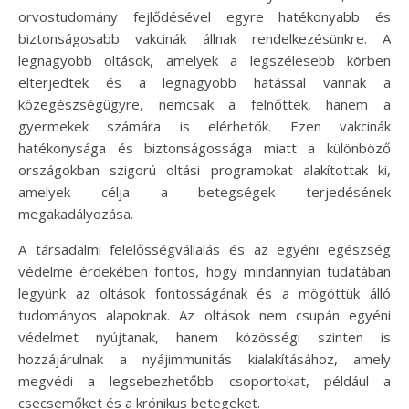
orvostudomány fejlődésével egyre hatékonyabb és
biztonságosabb vakcinák állnak rendelkezésünkre. A
legnagyobb oltások, amelyek a legszélesebb körben
elterjedtek és a legnagyobb hatással vannak a
közegészségügyre, nemcsak a felnőttek, hanem a
gyermekek számára is elérhetők. Ezen vakcinák
hatékonysága és biztonságossága miatt a különböző
országokban szigorú oltási programokat alakítottak ki,
amelyek célja a betegségek terjedésének
megakadályozása.
A társadalmi felelősségvállalás és az egyéni egészség
védelme érdekében fontos, hogy mindannyian tudatában
legyünk az oltások fontosságának és a mögöttük álló
tudományos alapoknak. Az oltások nem csupán egyéni
védelmet nyújtanak, hanem közösségi szinten is
hozzájárulnak a nyájimmunitás kialakításához, amely
megvédi a legsebezhetőbb csoportokat, például a
csecsemőket és a krónikus betegeket.