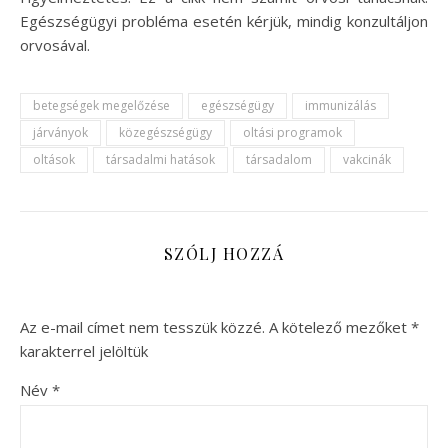
Egészségügyi probléma esetén kérjük, mindig konzultáljon
orvosával.
betegségek megelőzése
egészségügy
immunizálás
járványok
közegészségügy
oltási programok
oltások
társadalmi hatások
társadalom
vakcinák
SZÓLJ HOZZÁ
Az e-mail címet nem tesszük közzé.
A kötelező mezőket
*
karakterrel jelöltük
Név
*