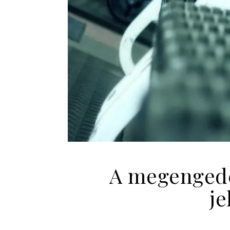
A megengede
je