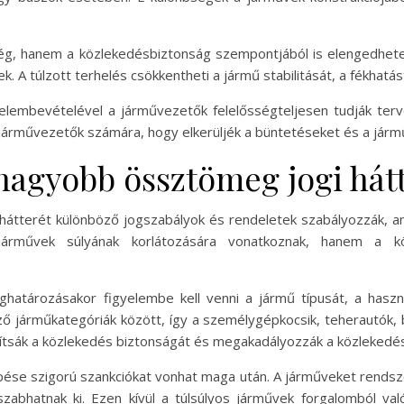
g, hanem a közlekedésbiztonság szempontjából is elengedhete
 A túlzott terhelés csökkentheti a jármű stabilitását, a fékhatás
embevételével a járművezetők felelősségteljesen tudják terve
járművezetők számára, hogy elkerüljék a büntetéseket és a járm
agyobb össztömeg jogi hát
tterét különböző jogszabályok és rendeletek szabályozzák, a
rművek súlyának korlátozására vonatkoznak, hanem a köz
ározásakor figyelembe kell venni a jármű típusát, a használ
ző járműkategóriák között, így a személygépkocsik, teherautók
osítsák a közlekedés biztonságát és megakadályozzák a közlekedés
e szigorú szankciókat vonhat maga után. A járműveket rendsze
zabhatnak ki. Ezen kívül a túlsúlyos járművek forgalomból val