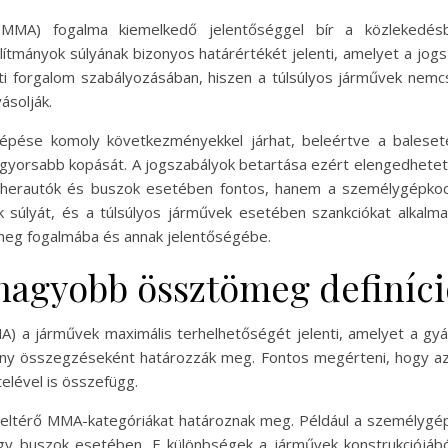
A) fogalma kiemelkedő jelentőséggel bír a közlekedésbiz
ítmányok súlyának bizonyos határértékét jelenti, amelyet a jog
ti forgalom szabályozásában, hiszen a túlsúlyos járművek nemc
ásolják.
pése komoly következményekkel járhat, beleértve a balesete
a gyorsabb kopását. A jogszabályok betartása ezért elengedhete
herautók és buszok esetében fontos, hanem a személygépkocsi
 súlyát, és a túlsúlyos járművek esetében szankciókat alkalma
eg fogalmába és annak jelentőségébe.
nagyobb össztömeg definíci
a járművek maximális terhelhetőségét jelenti, amelyet a gyár
mány összegzéseként határozzák meg. Fontos megérteni, hogy a
elével is összefügg.
a eltérő MMA-kategóriákat határoznak meg. Például a személy
gy buszok esetében. E különbségek a járművek konstrukciójából,