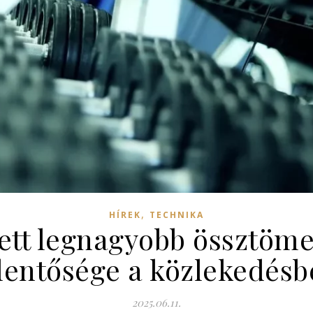
,
HÍREK
TECHNIKA
tt legnagyobb össztöme
lentősége a közlekedés
2025.06.11.