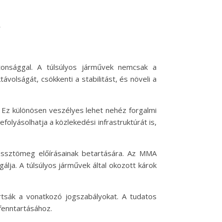
a
nsággal. A túlsúlyos járművek nemcsak a
volságát, csökkenti a stabilitást, és növeli a
 Ez különösen veszélyes lehet nehéz forgalmi
olyásolhatja a közlekedési infrastruktúrát is,
össztömeg előírásainak betartására. Az MMA
lja. A túlsúlyos járművek által okozott károk
sák a vonatkozó jogszabályokat. A tudatos
fenntartásához.