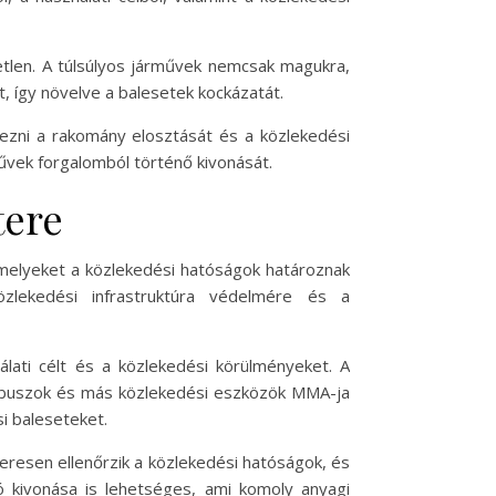
tlen. A túlsúlyos járművek nemcsak magukra,
t, így növelve a balesetek kockázatát.
zni a rakomány elosztását és a közlekedési
űvek forgalomból történő kivonását.
tere
melyeket a közlekedési hatóságok határoznak
lekedési infrastruktúra védelmére és a
ati célt és a közlekedési körülményeket. A
, buszok és más közlekedési eszközök MMA-ja
i baleseteket.
resen ellenőrzik a közlekedési hatóságok, és
ó kivonása is lehetséges, ami komoly anyagi