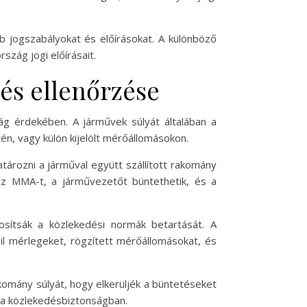
b jogszabályokat és előírásokat. A különböző
szág jogi előírásait.
és ellenőrzése
 érdekében. A járművek súlyát általában a
én, vagy külön kijelölt mérőállomásokon.
atározni a járműval együtt szállított rakomány
z MMA-t, a járművezetőt büntethetik, és a
osítsák a közlekedési normák betartását. A
il mérlegeket, rögzített mérőállomásokat, és
omány súlyát, hogy elkerüljék a büntetéseket
s a közlekedésbiztonságban.