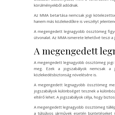
körülményekből adódnak.
Az MMA betartása nemcsak jogi kötelezettsé
hanem más közlekedőkre is veszélyt jelentenek.
A megengedett legnagyobb össztömeg figyel
útvonalat. Az MMA ismerete lehetővé teszi a 
A megengedett legn
A megengedett legnagyobb össztömeg jogi há
meg. Ezek a jogszabályok nemcsak a já
közlekedésbiztonság növelésére is.
A megengedett legnagyobb össztömeg meghat
jogszabályok különbséget tesznek a különbö
eltérő lehet. A jogszabályok célja, hogy bizt
A megengedett legnagyobb össztömeg túllépés
a túlsúlyos járművek esetén büntetéseket s