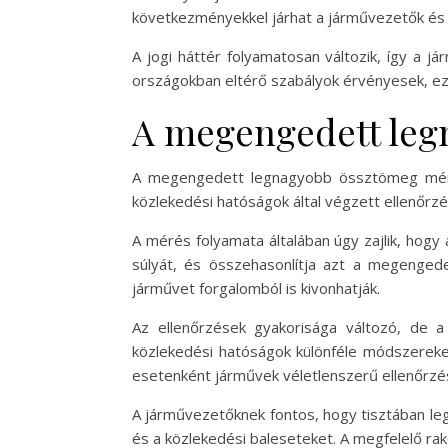
következményekkel járhat a járművezetők és a
A jogi háttér folyamatosan változik, így a 
országokban eltérő szabályok érvényesek, ezér
A megengedett leg
A megengedett legnagyobb össztömeg mérés
közlekedési hatóságok által végzett ellenőrzé
A mérés folyamata általában úgy zajlik, hogy 
súlyát, és összehasonlítja azt a megenge
járművet forgalomból is kivonhatják.
Az ellenőrzések gyakorisága változó, de a
közlekedési hatóságok különféle módszereket
esetenként járművek véletlenszerű ellenőrzés
A járművezetőknek fontos, hogy tisztában le
és a közlekedési baleseteket. A megfelelő ra