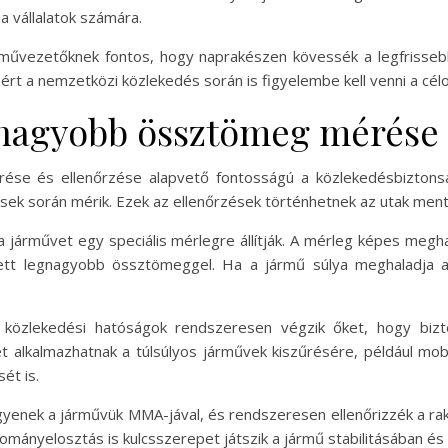
 vállalatok számára.
járművezetőknek fontos, hogy naprakészen kövessék a legfrisseb
t a nemzetközi közlekedés során is figyelembe kell venni a célor
nagyobb össztömeg mérése 
e és ellenőrzése alapvető fontosságú a közlekedésbiztonság
sek során mérik. Ezek az ellenőrzések történhetnek az utak ment
a járművet egy speciális mérlegre állítják. A mérleg képes megh
dett legnagyobb össztömeggel. Ha a jármű súlya meghaladja a
 közlekedési hatóságok rendszeresen végzik őket, hogy bizt
 alkalmazhatnak a túlsúlyos járművek kiszűrésére, például mob
ét is.
gyenek a járművük MMA-jával, és rendszeresen ellenőrizzék a rak
kományelosztás is kulcsszerepet játszik a jármű stabilitásában é