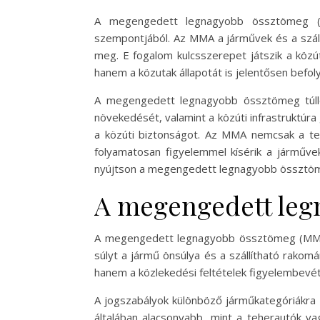
A megengedett legnagyobb össztömeg (MM
szempontjából. Az MMA a járművek és a száll
meg. E fogalom kulcsszerepet játszik a közú
hanem a közutak állapotát is jelentősen befoly
A megengedett legnagyobb össztömeg túllé
növekedését, valamint a közúti infrastruktúr
a közúti biztonságot. Az MMA nemcsak a te
folyamatosan figyelemmel kísérik a járművek
nyújtson a megengedett legnagyobb össztöm
A megengedett leg
A megengedett legnagyobb össztömeg (MMA) 
súlyt a jármű önsúlya és a szállítható rako
hanem a közlekedési feltételek figyelembevét
A jogszabályok különböző járműkategóriákr
általában alacsonyabb, mint a teherautók va