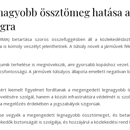
nagyobb össztömeg hatása 
ágra
A) betartása szoros összefüggésben áll a közlekedésbizto
komoly veszélyt jelenthetnek. A túlsúly növeli a járművek féktá
gumik terhelése is megnövekszik, ami gyorsabb kopáshoz vezet.
csfontosságú. A járművek túlsúlyos állapota emellett negatívan bef
zért kiemelt figyelmet fordítanak a megengedett legnagyobb 
lésére szolgál, hanem a közúti infrastruktúra védelmét is szolgá
rt a megelőzés érdekében a jogszabályok szigorúak.
mbe vegyék a megengedett legnagyobb össztömeget, és betart
edők biztonságát is szolgálja, és hozzájárul a közlekedési rend 