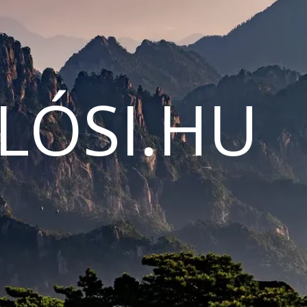
LÓSI.HU
N