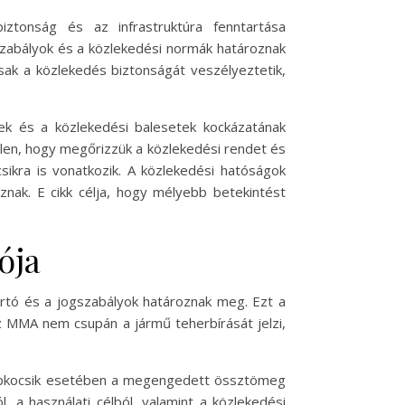
tonság és az infrastruktúra fenntartása
szabályok és a közlekedési normák határoznak
sak a közlekedés biztonságát veszélyeztetik,
k és a közlekedési balesetek kockázatának
tlen, hogy megőrizzük a közlekedési rendet és
kra is vonatkozik. A közlekedési hatóságok
znak. E cikk célja, hogy mélyebb betekintést
ója
tó és a jogszabályok határoznak meg. Ezt a
z MMA nem csupán a jármű teherbírását jelzi,
gépkocsik esetében a megengedett össztömeg
 a használati célból, valamint a közlekedési