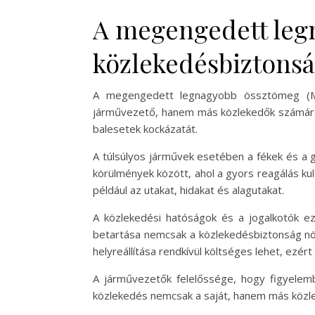
A megengedett leg
közlekedésbiztons
A megengedett legnagyobb össztömeg (MM
járművezető, hanem más közlekedők számára is 
balesetek kockázatát.
A túlsúlyos járművek esetében a fékek és a 
körülmények között, ahol a gyors reagálás kul
például az utakat, hidakat és alagutakat.
A közlekedési hatóságok és a jogalkotók e
betartása nemcsak a közlekedésbiztonság növe
helyreállítása rendkívül költséges lehet, ezé
A járművezetők felelőssége, hogy figyele
közlekedés nemcsak a saját, hanem más közlek