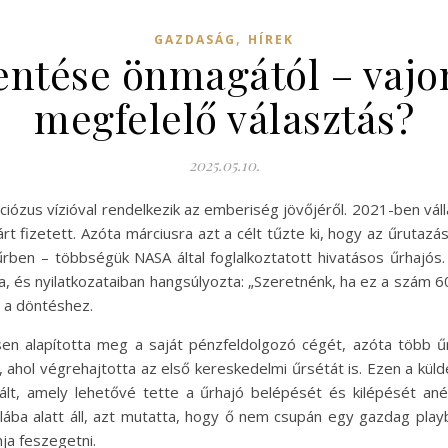
,
GAZDASÁG
HÍREK
tése önmagától – vajon 
megfelelő választás?
2025.05.10.
ciózus vízióval rendelkezik az emberiség jövőjéről. 2021-ben váll
lárt fizetett. Azóta márciusra azt a célt tűzte ki, hogy az űrut
űrben – többségük NASA által foglalkoztatott hivatásos űrhajós
 és nyilatkozataiban hangsúlyozta: „Szeretnénk, ha ez a szám 60
z a döntéshez.
n alapította meg a saját pénzfeldolgozó cégét, azóta több űrm
 ahol végrehajtotta az első kereskedelmi űrsétát is. Ezen a külde
ált, amely lehetővé tette a űrhajó belépését és kilépését anélkü
lába alatt áll, azt mutatta, hogy ő nem csupán egy gazdag playb
nja feszegetni.