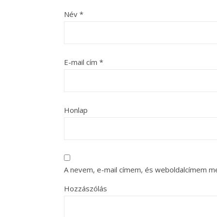
Név
*
E-mail cím
*
Honlap
A nevem, e-mail címem, és weboldalcímem m
Hozzászólás