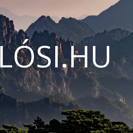
LÓSI.HU
N