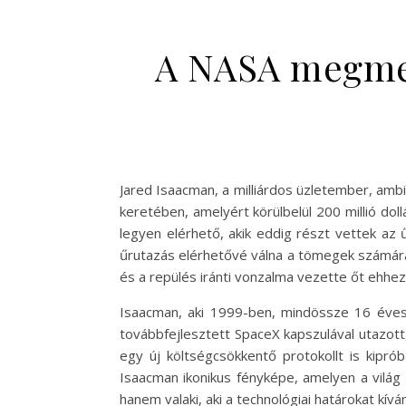
A NASA megmen
Jared Isaacman, a milliárdos üzletember, ambi
keretében, amelyért körülbelül 200 millió dol
legyen elérhető, akik eddig részt vettek az 
űrutazás elérhetővé válna a tömegek számára,
és a repülés iránti vonzalma vezette őt ehhe
Isaacman, aki 1999-ben, mindössze 16 évese
továbbfejlesztett SpaceX kapszulával utazott,
egy új költségcsökkentő protokollt is kiprób
Isaacman ikonikus fényképe, amelyen a világ 
hanem valaki, aki a technológiai határokat kívá