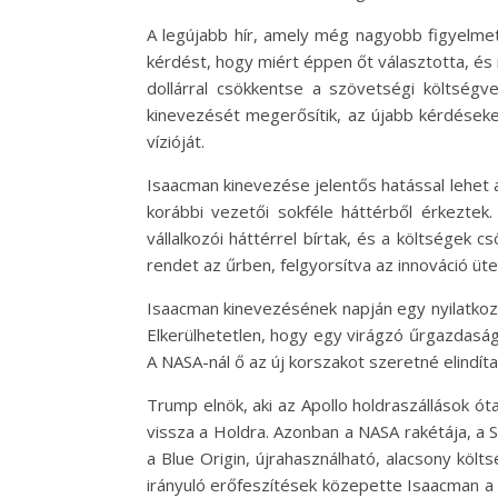
A legújabb hír, amely még nagyobb figyelmet
kérdést, hogy miért éppen őt választotta, és 
dollárral csökkentse a szövetségi költség
kinevezését megerősítik, az újabb kérdések
vízióját.
Isaacman kinevezése jelentős hatással lehet 
korábbi vezetői sokféle háttérből érkeztek. 
vállalkozói háttérrel bírtak, és a költségek
rendet az űrben, felgyorsítva az innováció ü
Isaacman kinevezésének napján egy nyilatkoza
Elkerülhetetlen, hogy egy virágzó űrgazdasá
A NASA-nál ő az új korszakot szeretné elindítan
Trump elnök, aki az Apollo holdraszállások ót
vissza a Holdra. Azonban a NASA rakétája, a
a Blue Origin, újrahasználható, alacsony kö
irányuló erőfeszítések közepette Isaacman a N