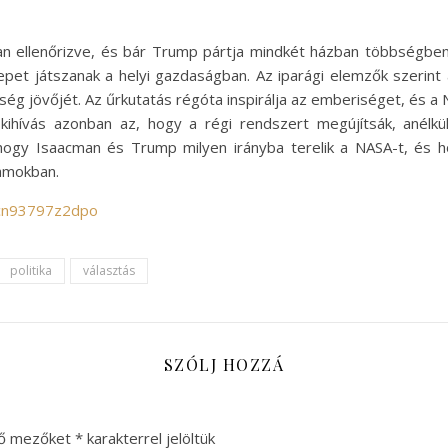
an ellenőrizve, és bár Trump pártja mindkét házban többségbe
pet játszanak a helyi gazdaságban. Az iparági elemzők szerint
g jövőjét. Az űrkutatás régóta inspirálja az emberiséget, és a N
kihívás azonban az, hogy a régi rendszert megújítsák, anélk
 hogy Isaacman és Trump milyen irányba terelik a NASA-t, és
lamokban.
/cn93797z2dpo
politika
választás
SZÓLJ HOZZÁ
ző mezőket
*
karakterrel jelöltük