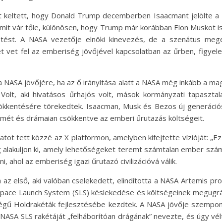
 keltett, hogy Donald Trump decemberben Isaacmant jelölte a 
mit vár tőle, különösen, hogy Trump már korábban Elon Muskot is 
vetést. A NASA vezetője elnöki kinevezés, de a szenátus me
et vet fel az emberiség jövőjével kapcsolatban az űrben, figy
a NASA jövőjére, ha az ő irányítása alatt a NASA még inkább a m
Volt, aki hivatásos űrhajós volt, mások kormányzati tapasztala
 csökkentésére törekedtek. Isaacman, Musk és Bezos új generáció
temét és drámaian csökkentve az emberi űrutazás költségeit.
tot tett közzé az X platformon, amelyben kifejtette vízióját: „E
g alakuljon ki, amely lehetőségeket teremt számtalan ember szá
i, ahol az emberiség igazi űrutazó civilizációvá válik.
a az első, aki valóban cselekedett, elindította a NASA Artemis p
 Space Launch System (SLS) késlekedése és költségeinek megugr
ltségű Holdrakéták fejlesztésébe kezdtek. A NASA jövője szempo
ASA SLS rakétáját „felháborítóan drágának” nevezte, és úgy vélt