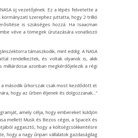
NASA új vezetőjének. Ez a lépés felvetette a
kormányzati szerephez juttatta, hogy 2 trillió
gerősítése is szükséges hozzá. Ha Isaacman
elembe véve a tömegek űrutazására vonatkozó
agánszektorra támaszkodik, mint eddig. A NASA
ttal rendelkeztek, és voltak olyanok is, akik
s milliárdosai azonban megkérdőjelezik a régi
z a második űrkorszak csak most kezdődött el.
mára, hogy az űrben éljenek és dolgozzanak…”
rogramját, amely célja, hogy embereket küldjön
ása mellett Musk és Bezos cégei, a SpaceX és
ntjából aggasztó, hogy a költségcsökkentésre
e, hogy a nagy űripari vállalatok gazdaságilag