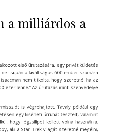
a milliárdos a
alkozott első űrutazására, egy privát küldetés
azás ne csupán a kiváltságos 600 ember számára
. Isaacman nem titkolta, hogy szeretné, ha az
0 ezer lenne.” Az űrutazás iránti szenvedélye
issziót is végrehajtott. Tavaly például egy
tésen egy kísérleti űrruhát tesztelt, valamint
l, hogy légzsilipet kellett volna használnia.
oy, aki a Star Trek világát szeretné megélni,