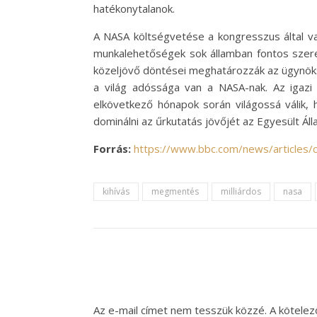
hatékonytalanok.
A NASA költségvetése a kongresszus által v
munkalehetőségek sok államban fontos szere
közeljövő döntései meghatározzák az ügynöksé
a világ adóssága van a NASA-nak. Az igazi 
elkövetkező hónapok során világossá válik,
dominálni az űrkutatás jövőjét az Egyesült Ál
Forrás:
https://www.bbc.com/news/articles
kihívás
megmentés
milliárdos
nasa
Az e-mail címet nem tesszük közzé.
A kötele