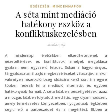
,
EGÉSZSÉG
MINDENNAPOK
A séta mint mediáció
hatékony eszköz a
konfliktuskezelésben
2026.07.07.
A mindennapi életünkben elkerülhetetlenek a
nézeteltérések és konfliktusok, amelyek megoldása
gyakran nem egyszerű feladat. Sokan a hagyományos,
tárgyalóasztalnál zajló megbeszéléseket választják, amikor
valamilyen nézetkülönbség oldására kerül sor, ám egyre
többen fedezik fel a mediáció alternatív, és egyben
hatékonyabb formáit. A séta közbeni beszélgetések, azaz
a mozgás közben folytatott mediáció, egy olyan módszer,
amely természetes környezetben, nyugodtabb légkörben
segíti elő a párbeszédet és a megértést. Ebben a