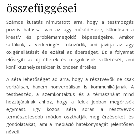
összefüggései
Számos kutatás rámutatott arra, hogy a testmozgás
pozitív hatással van az agy működésére, különösen a
kreatív és problémamegoldó képességekre. Amikor
sétálunk, a vérkeringés fokozódik, ami javítja az agy
oxigénellátását és ezáltal az éberséget. Ez a folyamat
elősegíti az új ötletek és megoldások születését, ami
konfliktushelyzetekben különösen értékes.
A séta lehetőséget ad arra, hogy a résztvevők ne csak
verbálisan, hanem nonverbálisan is kommunikáljanak. A
testbeszéd, a szemkontaktus és a térhasználat mind
hozzájárulnak ahhoz, hogy a felek jobban megértsék
egymást. Egy közös séta során a résztvevők
természetesebb módon oszthatják meg érzéseiket és
gondolataikat, ami a mediáció hatékonyságát jelentősen
növeli.