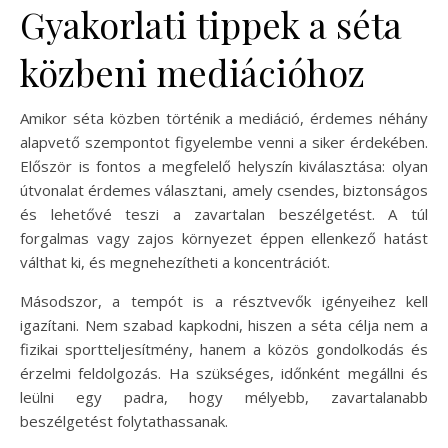
Gyakorlati tippek a séta
közbeni mediációhoz
Amikor séta közben történik a mediáció, érdemes néhány
alapvető szempontot figyelembe venni a siker érdekében.
Először is fontos a megfelelő helyszín kiválasztása: olyan
útvonalat érdemes választani, amely csendes, biztonságos
és lehetővé teszi a zavartalan beszélgetést. A túl
forgalmas vagy zajos környezet éppen ellenkező hatást
válthat ki, és megnehezítheti a koncentrációt.
Másodszor, a tempót is a résztvevők igényeihez kell
igazítani. Nem szabad kapkodni, hiszen a séta célja nem a
fizikai sportteljesítmény, hanem a közös gondolkodás és
érzelmi feldolgozás. Ha szükséges, időnként megállni és
leülni egy padra, hogy mélyebb, zavartalanabb
beszélgetést folytathassanak.