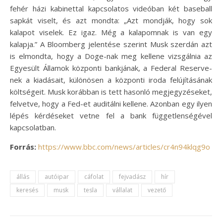
fehér házi kabinettal kapcsolatos videóban két baseball
sapkát viselt, és azt mondta: „Azt mondják, hogy sok
kalapot viselek. Ez igaz. Még a kalapomnak is van egy
kalapja.” A Bloomberg jelentése szerint Musk szerdán azt
is elmondta, hogy a Doge-nak meg kellene vizsgálnia az
Egyesült Államok központi bankjának, a Federal Reserve-
nek a kiadásait, különösen a központi iroda felújításának
költségeit. Musk korábban is tett hasonló megjegyzéseket,
felvetve, hogy a Fed-et auditálni kellene. Azonban egy ilyen
lépés kérdéseket vetne fel a bank függetlenségével
kapcsolatban.
Forrás:
https://www.bbc.com/news/articles/cr4n94klqg9o
állás
autóipar
cáfolat
fejvadász
hír
keresés
musk
tesla
vállalat
vezető