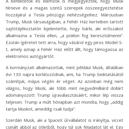
A befektetők és elemzők is megjegyezték, hogy Musk
hírneve és a magas szintű szerepek összeegyeztetése
hozzájárul a Tesla pénzügyi nehézségeihez. Márciusban
Trump, Musk társaságában, a Fehér Ház kerteiben tartott
sajtótájékoztatón kijelentette, hogy bárki, aki erőszakot
alkalmazna a Tesla ellen, „a poklon fog keresztülmenni”.
Ezután ígéretet tett arra, hogy vásárol egy piros Model-S-
t, amely aznap a Fehér Ház előtt állt, hogy támogassa az
elektromos autógyártót.
A kormányzati alkalmazottak, mint például Musk, általában
évi 130 napra korlátozódnak, ami, ha Trump beiktatásától
számítjuk, május végén ér véget. Az azonban még nem
világos, hogy Musk, aki több mint negyedmilliárd dollárt
adományozott Trump újraválasztásáért, mikor lép vissza
teljesen. Trump a múlt hónapban azt mondta, hogy „addig
tartja Muskot, ameddig csak tudja”.
Szerdán Musk, aki a SpaceX űrvállalatot is irányítja, viccet
csinált abból az ötletből, hogy túl sok feladatot lát el. Egy