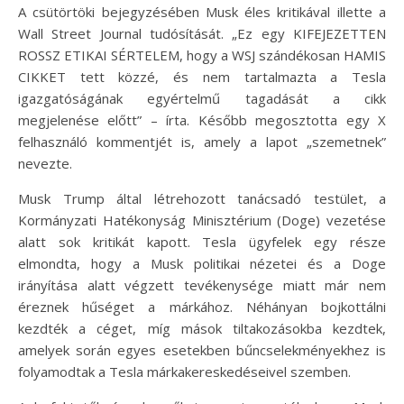
A csütörtöki bejegyzésében Musk éles kritikával illette a
Wall Street Journal tudósítását. „Ez egy KIFEJEZETTEN
ROSSZ ETIKAI SÉRTELEM, hogy a WSJ szándékosan HAMIS
CIKKET tett közzé, és nem tartalmazta a Tesla
igazgatóságának egyértelmű tagadását a cikk
megjelenése előtt” – írta. Később megosztotta egy X
felhasználó kommentjét is, amely a lapot „szemetnek”
nevezte.
Musk Trump által létrehozott tanácsadó testület, a
Kormányzati Hatékonyság Minisztérium (Doge) vezetése
alatt sok kritikát kapott. Tesla ügyfelek egy része
elmondta, hogy a Musk politikai nézetei és a Doge
irányítása alatt végzett tevékenysége miatt már nem
éreznek hűséget a márkához. Néhányan bojkottálni
kezdték a céget, míg mások tiltakozásokba kezdtek,
amelyek során egyes esetekben bűncselekményekhez is
folyamodtak a Tesla márkakereskedéseivel szemben.