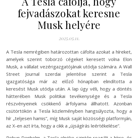
A Tesla cáfolja, hogy
fejvadászokat keresne
Musk helyére
2025.05.11.
A Tesla nemrégiben határozottan cáfolta azokat a híreket,
amelyek szerint toborzó cégeket keresett volna Elon
Musk, a vállalat vezérigazgatójának utódja számára. A Wall
Street Journal szerdai jelentése szerint a Tesla
igazgatósága már az előző hónapban elindította a
keresést Musk utódja után. A lap úgy véli, hogy a döntés
hátterében Musk politikai tevékenysége és a Tesla
részvényeinek csökkenő árfolyama állhatott. Azonban
csütörtökön a Tesla közleményben hangsúlyozta, hogy a
hír „teljesen hamis”, míg Musk saját közösségi platformján,
az X-en azt írta, hogy a cikk a „újságírás leértékelése”.
Robyn Denholm, a Tesla elnöke szintén reagált a hírre, és