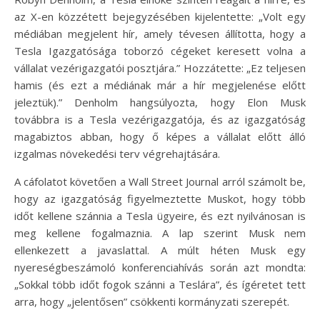
az X-en közzétett bejegyzésében kijelentette: „Volt egy
médiában megjelent hír, amely tévesen állította, hogy a
Tesla Igazgatósága toborzó cégeket keresett volna a
vállalat vezérigazgatói posztjára.” Hozzátette: „Ez teljesen
hamis (és ezt a médiának már a hír megjelenése előtt
jeleztük).” Denholm hangsúlyozta, hogy Elon Musk
továbbra is a Tesla vezérigazgatója, és az igazgatóság
magabiztos abban, hogy ő képes a vállalat előtt álló
izgalmas növekedési terv végrehajtására.
A cáfolatot követően a Wall Street Journal arról számolt be,
hogy az igazgatóság figyelmeztette Muskot, hogy több
időt kellene szánnia a Tesla ügyeire, és ezt nyilvánosan is
meg kellene fogalmaznia. A lap szerint Musk nem
ellenkezett a javaslattal. A múlt héten Musk egy
nyereségbeszámoló konferenciahívás során azt mondta:
„Sokkal több időt fogok szánni a Teslára”, és ígéretet tett
arra, hogy „jelentősen” csökkenti kormányzati szerepét.