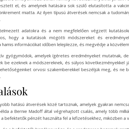
sztett el, és amelynek hatására sok szülő elutasította a vakci
s tönkrement miatta. Az ilyen típusú átverések nemcsak a tudomá
.
telmezett adatokra és a nem megfelelően végzett kutatásokr
tos, hogy a kutatások mögötti módszereket és eredmények
a hamis információkat időben leleplezze, és megvédje a közvéle
tív gyógymódok, amelyek ígéretes eredményeket mutatnak, de 
k be ezeknek a módszereknek, és súlyos következményekkel jár
i lehetőségeinket orvosi szakemberekkel beszéljük meg, és ne 
.
alások
agyobb hatású átverések közé tartoznak, amelyek gyakran nem
példa a Bernie Madoff által végrehajtott csalás, amely több mill
ly a befektetők pénzét használta fel a kifizetésekhez, miközben