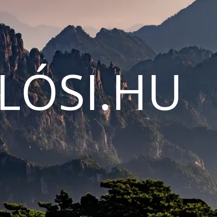
LÓSI.HU
N