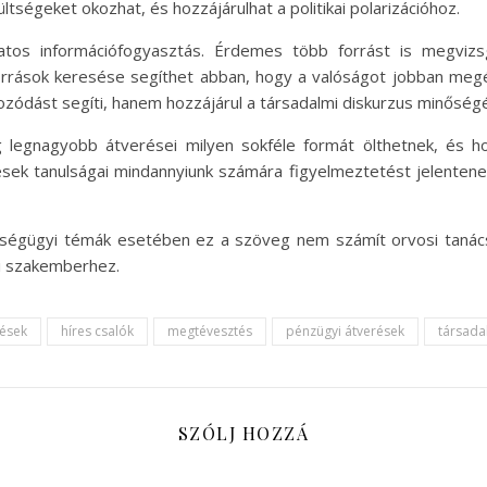
tségeket okozhat, és hozzájárulhat a politikai polarizációhoz.
datos információfogyasztás. Érdemes több forrást is megvizs
orrások keresése segíthet abban, hogy a valóságot jobban megért
ódást segíti, hanem hozzájárul a társadalmi diskurzus minőségén
g legnagyobb átverései milyen sokféle formát ölthetnek, és h
sek tanulságai mindannyiunk számára figyelmeztetést jelentene
észségügyi témák esetében ez a szöveg nem számít orvosi taná
i szakemberhez.
dések
híres csalók
megtévesztés
pénzügyi átverések
társada
SZÓLJ HOZZÁ