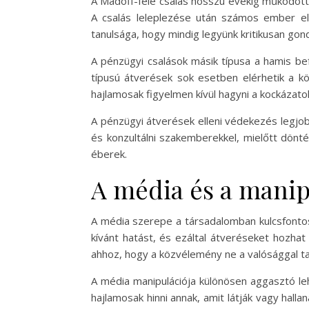
A Madoff-féle csalás hosszú évekig működöt
A csalás leleplezése után számos ember el
tanulsága, hogy mindig legyünk kritikusan gon
A pénzügyi csalások másik típusa a hamis be
típusú átverések sok esetben elérhetik a kö
hajlamosak figyelmen kívül hagyni a kockázat
A pénzügyi átverések elleni védekezés legjo
és konzultálni szakemberekkel, mielőtt dönté
éberek.
A média és a manip
A média szerepe a társadalomban kulcsfontos
kívánt hatást, és ezáltal átveréseket hozhat
ahhoz, hogy a közvélemény ne a valósággal ta
A média manipulációja különösen aggasztó le
hajlamosak hinni annak, amit látják vagy hall