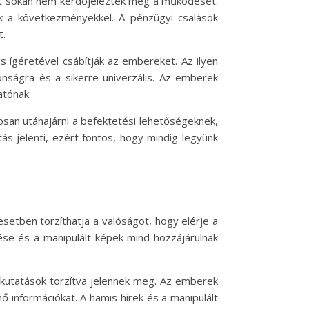
tt sokan nem kérdőjelezték meg a működését.
k a következményekkel. A pénzügyi csalások
t.
 ígéretével csábítják az embereket. Az ilyen
onságra és a sikerre univerzális. Az emberek
atónak.
san utánajárni a befektetési lehetőségeknek,
ás jelenti, ezért fontos, hogy mindig legyünk
etben torzíthatja a valóságot, hogy elérje a
tése és a manipulált képek mind hozzájárulnak
-kutatások torzítva jelennek meg. Az emberek
ő információkat. A hamis hírek és a manipulált