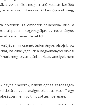
nákat. Az elmélet mögött álló kutatás később
nyos közösség hitelességét kérdőjelezik meg,
a építenek. Az emberek hajlamosak hinni a
et alaposan megvizsgáljuk. A tudományos
ményt a megtévesztésektől.
valójában nincsenek tudományos alapjaik. Az
hat, ha elhanyagolják a hagyományos orvosi
bízzunk meg olyan ajánlásokban, amelyek nem
csak egyes emberek, hanem egész gazdaságok
iárd dolláros veszteséget okozott. Madoff egy
 a valóságban nem volt mögöttes nyereség.