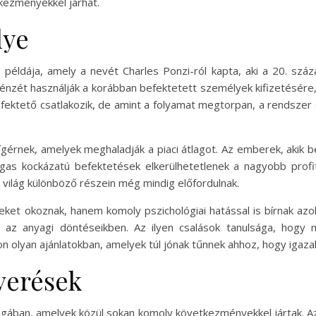
kezményekkel járhat.
lye
 példája, amely a nevét Charles Ponzi-ról kapta, aki a 20. szá
énzét használják a korábban befektetett személyek kifizetésére
fektető csatlakozik, de amint a folyamat megtorpan, a rendszer
érnek, amelyek meghaladják a piaci átlagot. Az emberek, akik
agas kockázatú befektetések elkerülhetetlenek a nagyobb pro
világ különböző részein még mindig előfordulnak.
t okoznak, hanem komoly pszichológiai hatással is bírnak azok
az anyagi döntéseikben. Az ilyen csalások tanulsága, hogy m
n olyan ajánlatokban, amelyek túl jónak tűnnek ahhoz, hogy igaza
verések
agában, amelyek közül sokan komoly következményekkel jártak. A