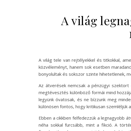
A világ legn
A világ tele van rejtélyekkel és titkokkal
közvéleményt, hanem sok esetben maradandó h
bonyolultak és sokszor szinte hihetetlenek, m
Az átverések nemcsak a pénzügyi szektort ér
megtévesztés különböző formái mind hozzájár
legyünk óvatosak, és ne bízzunk meg minden
különösen fontos, hogy kritikusan szemléljük 
Ebben a cikkben felfedezzük a legnagyobb átv
néha sokkal furcsább, mint a fikció. A tö