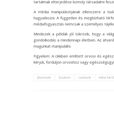
tartalmak elterjedése komoly társadalmi feszül
A média manipulációjának ellenszere a tu
hagyatkozni. A független és megbízható hírf
médiafogyasztás nemcsak a személyes tájékoz
Mindezek a példák jól tükrözik, hogy a vilá
gondolkodás a mindennapi életben. Az átveré
magunkat manipulálni.
Figyelem: A cikkben említett orvosi és eg
kérjük, forduljon orvoshoz vagy egészségügy
átverések
bizalom
csalások
etikai kér