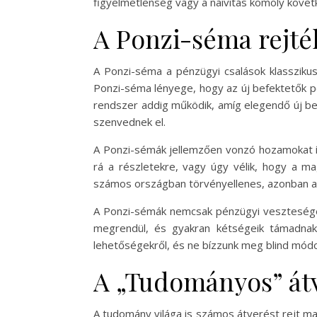
figyelmetlenség vagy a naivitás komoly követ
A Ponzi-séma rejté
A Ponzi-séma a pénzügyi csalások klasszikus
Ponzi-séma lényege, hogy az új befektetők p
rendszer addig működik, amíg elegendő új be
szenvednek el.
A Ponzi-sémák jellemzően vonzó hozamokat íg
rá a részletekre, vagy úgy vélik, hogy a m
számos országban törvényellenes, azonban a 
A Ponzi-sémák nemcsak pénzügyi veszteségeke
megrendül, és gyakran kétségeik támadnak 
lehetőségekről, és ne bízzunk meg blind módo
A „Tudományos” át
A tudomány világa is számos átverést rejt m