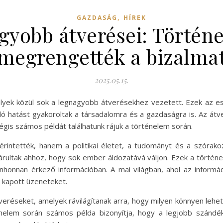
,
GAZDASÁG
HÍREK
agyobb átverései: Történ
megrengették a bizalma
2025.05.15.
, amelyek közül sok a legnagyobb átverésekhez vezetett. Ezek 
atást gyakoroltak a társadalomra és a gazdaságra is. Az átve
égis számos példát találhatunk rájuk a történelem során.
intették, hanem a politikai életet, a tudományt és a szórakoz
ultak ahhoz, hogy sok ember áldozatává váljon. Ezek a történe
honnan érkező információban. A mai világban, ahol az informá
a kapott üzeneteket.
eréseket, amelyek rávilágítanak arra, hogy milyen könnyen lehe
rténelem során számos példa bizonyítja, hogy a legjobb szán