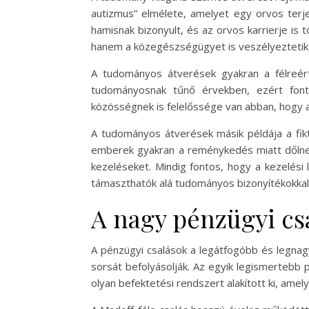
autizmus” elmélete, amelyet egy orvos terje
hamisnak bizonyult, és az orvos karrierje i
hanem a közegészségügyet is veszélyeztetik
A tudományos átverések gyakran a félreér
tudományosnak tűnő érvekben, ezért fon
közösségnek is felelőssége van abban, hogy 
A tudományos átverések másik példája a fik
emberek gyakran a reménykedés miatt dőlne
kezeléseket. Mindig fontos, hogy a kezelés
támaszthatók alá tudományos bizonyítékokkal
A nagy pénzügyi cs
A pénzügyi csalások a legátfogóbb és legn
sorsát befolyásolják. Az egyik legismertebb 
olyan befektetési rendszert alakított ki, ame