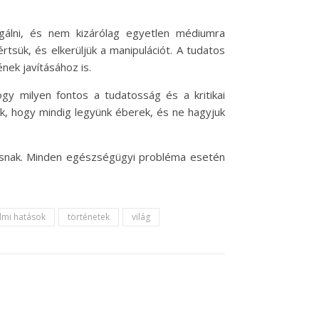
gálni, és nem kizárólag egyetlen médiumra
sük, és elkerüljük a manipulációt. A tudatos
ek javításához is.
ogy milyen fontos a tudatosság és a kritikai
k, hogy mindig legyünk éberek, és ne hagyjuk
csnak. Minden egészségügyi probléma esetén
lmi hatások
történetek
világ