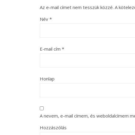
Az e-mail címet nem tesszük közzé.
A kötele
Név
*
E-mail cím
*
Honlap
A nevem, e-mail címem, és weboldalcímem m
Hozzászólás