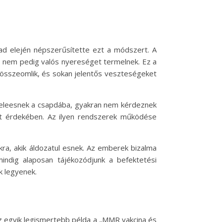
zad elején népszerűsítette ezt a módszert. A
, nem pedig valós nyereséget termelnek. Ez a
 összeomlik, és sokan jelentős veszteségeket
 beleesnek a csapdába, gyakran nem kérdeznek
fit érdekében. Az ilyen rendszerek működése
ra, akik áldozatul esnek. Az emberek bizalma
indig alaposan tájékozódjunk a befektetési
k legyenek.
z egyik legismertebb példa a „MMR vakcina és