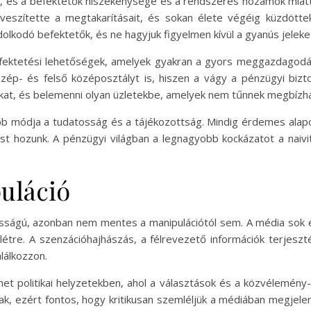
t, és a befektetők hiszékenysége és a rendszeres hozamok mia
veszítette a megtakarításait, és sokan élete végéig küzdötte
dolkodó befektetők, és ne hagyjuk figyelmen kívül a gyanús jeleke
fektetési lehetőségek, amelyek gyakran a gyors meggazdagodás
zép- és felső középosztályt is, hiszen a vágy a pénzügyi bizt
okat, és belemenni olyan üzletekbe, amelyek nem tűnnek megbízh
bb módja a tudatosság és a tájékozottság. Mindig érdemes alapo
st hozunk. A pénzügyi világban a legnagyobb kockázatot a naivit
uláció
ságú, azonban nem mentes a manipulációtól sem. A média sok es
 létre. A szenzációhajhászás, a félrevezető információk terjesz
lálkozzon.
het politikai helyzetekben, ahol a választások és a közvélemény
anak, ezért fontos, hogy kritikusan szemléljük a médiában megjelen