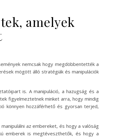
etek, amelyek
t
az események nemcsak hogy megdöbbentették a
rések mögött álló stratégiák és manipulációk
tatóipart is. A manipuláció, a hazugság és a
tek figyelmeztetnek minket arra, hogy mindig
ció könnyen hozzáférhető és gyorsan terjed,
t manipulálni az embereket, és hogy a valóság
dékú emberek is megtéveszthetők, és hogy a