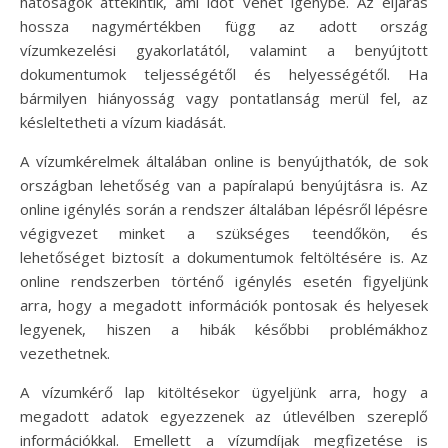
hatóságok áttekintik, ami időt vehet igénybe. Az eljárás
hossza nagymértékben függ az adott ország
vízumkezelési gyakorlatától, valamint a benyújtott
dokumentumok teljességétől és helyességétől. Ha
bármilyen hiányosság vagy pontatlanság merül fel, az
késleltetheti a vízum kiadását.
A vízumkérelmek általában online is benyújthatók, de sok
országban lehetőség van a papíralapú benyújtásra is. Az
online igénylés során a rendszer általában lépésről lépésre
végigvezet minket a szükséges teendőkön, és
lehetőséget biztosít a dokumentumok feltöltésére is. Az
online rendszerben történő igénylés esetén figyeljünk
arra, hogy a megadott információk pontosak és helyesek
legyenek, hiszen a hibák későbbi problémákhoz
vezethetnek.
A vízumkérő lap kitöltésekor ügyeljünk arra, hogy a
megadott adatok egyezzenek az útlevélben szereplő
információkkal. Emellett a vízumdíjak megfizetése is