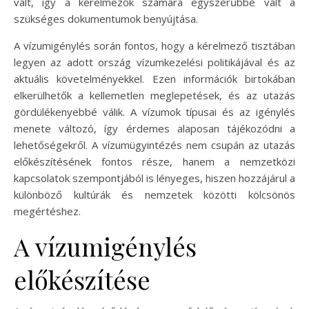
vált, így a kérelmezők számára egyszerűbbé vált a
szükséges dokumentumok benyújtása.
A vízumigénylés során fontos, hogy a kérelmező tisztában
legyen az adott ország vízumkezelési politikájával és az
aktuális követelményekkel. Ezen információk birtokában
elkerülhetők a kellemetlen meglepetések, és az utazás
gördülékenyebbé válik. A vízumok típusai és az igénylés
menete változó, így érdemes alaposan tájékozódni a
lehetőségekről. A vízumügyintézés nem csupán az utazás
előkészítésének fontos része, hanem a nemzetközi
kapcsolatok szempontjából is lényeges, hiszen hozzájárul a
különböző kultúrák és nemzetek közötti kölcsönös
megértéshez.
A vízumigénylés
előkészítése