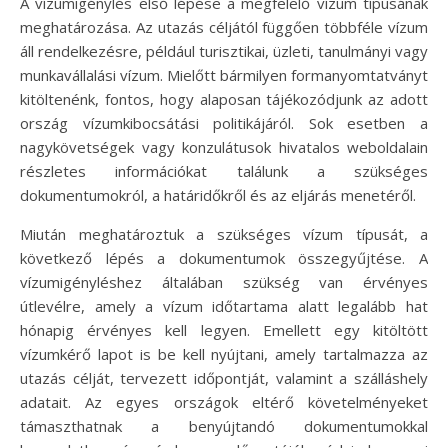
A vízumigénylés első lépése a megfelelő vízum típusának
meghatározása. Az utazás céljától függően többféle vízum
áll rendelkezésre, például turisztikai, üzleti, tanulmányi vagy
munkavállalási vízum. Mielőtt bármilyen formanyomtatványt
kitöltenénk, fontos, hogy alaposan tájékozódjunk az adott
ország vízumkibocsátási politikájáról. Sok esetben a
nagykövetségek vagy konzulátusok hivatalos weboldalain
részletes információkat találunk a szükséges
dokumentumokról, a határidőkről és az eljárás menetéről.
Miután meghatároztuk a szükséges vízum típusát, a
következő lépés a dokumentumok összegyűjtése. A
vízumigényléshez általában szükség van érvényes
útlevélre, amely a vízum időtartama alatt legalább hat
hónapig érvényes kell legyen. Emellett egy kitöltött
vízumkérő lapot is be kell nyújtani, amely tartalmazza az
utazás célját, tervezett időpontját, valamint a szálláshely
adatait. Az egyes országok eltérő követelményeket
támaszthatnak a benyújtandó dokumentumokkal