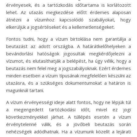
érvényesek, és a tartózkodás időtartama is korlátozott
lehet. Az utazás megkezdése előtt érdemes alaposan
átnézni a vízumhoz kapcsolódó szabályokat, hogy
elkerüljük a jogsértéseket és a kellemetlenségeket.
Fontos tudni, hogy a vízum birtoklása nem garantálja a
beutazást az adott országba. A határátkelőhelyeken a
bevándorlási hatóságok jogosultak megkérdőjelezni a
vízumot, és elutasíthatják a belépést, ha úgy vélik, hogy a
beutazás nem felel meg a jogszabályoknak. Ezért érdemes
minden esetben a vízum típusának megfelelően készülni az
utazásra, és a szükséges dokumentumokat a határon is
magunknál tartani.
A vízum érvényességi ideje alatt fontos, hogy ne lépjük túl
a megengedett tartózkodási időt, mivel ez jogi
következményekkel járhat. A túllépés esetén a vízum
érvénytelenné válik, és a jövőbeli beutazás során
nehézségek adódhatnak. Ha a vízumunk közelít a lejárati