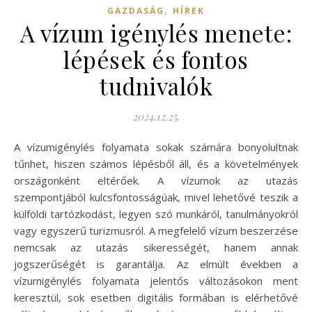
,
GAZDASÁG
HÍREK
A vízum igénylés menete:
lépések és fontos
tudnivalók
2024.12.25.
A vízumigénylés folyamata sokak számára bonyolultnak
tűnhet, hiszen számos lépésből áll, és a követelmények
országonként eltérőek. A vízumok az utazás
szempontjából kulcsfontosságúak, mivel lehetővé teszik a
külföldi tartózkodást, legyen szó munkáról, tanulmányokról
vagy egyszerű turizmusról. A megfelelő vízum beszerzése
nemcsak az utazás sikerességét, hanem annak
jogszerűségét is garantálja. Az elmúlt években a
vízumigénylés folyamata jelentős változásokon ment
keresztül, sok esetben digitális formában is elérhetővé