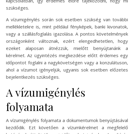
kapcsolatban, így érdemes előre tájékozódni, hogy mi
szükséges.
A vízumigénylés során sok esetben szükség van további
mellékletekre is, mint például fényképek, banki kivonatok,
vagy a szállásfoglalás igazolása. A pontos követelmények
országonként változnak, ezért elengedhetetlen, hogy
ezeket alaposan átnézzük, mielőtt benyújtanánk a
kérelmet. Az ügyintézés megkezdése előtt érdemes egy
időpontot foglalni a nagykövetségen vagy a konzulátuson,
ahol a vízumot igényeljük, ugyanis sok esetben előzetes
bejelentkezés szükséges.
A vízumigénylés
folyamata
A vízumigénylés folyamata a dokumentumok benyújtásával
kezdődik. Ezt követően a vízumkérelmet a megfelelő