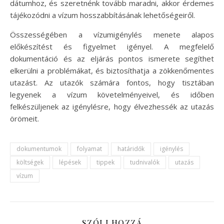
dátumhoz, és szeretnénk tovább maradni, akkor érdemes
tájékozódni a vízum hosszabbításának lehetőségeiről.
Összességében a vízumigénylés menete alapos
előkészítést és figyelmet igényel. A megfelelő
dokumentáció és az eljárás pontos ismerete segíthet
elkerülni a problémákat, és biztosíthatja a zökkenőmentes
utazást. Az utazók számára fontos, hogy tisztában
legyenek a vízum követelményeivel, és időben
felkészüljenek az igénylésre, hogy élvezhessék az utazás
örömeit.
dokumentumok
folyamat
határidők
igénylés
költségek
lépések
tippek
tudnivalók
utazás
vízum
SZÓLJ HOZZÁ