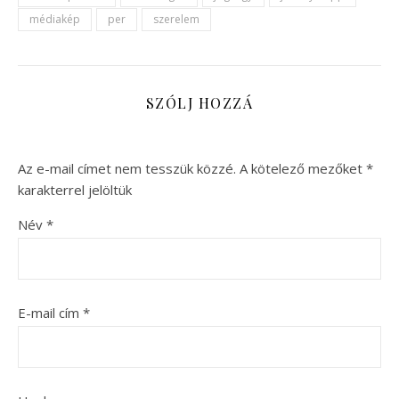
médiakép
per
szerelem
SZÓLJ HOZZÁ
Az e-mail címet nem tesszük közzé.
A kötelező mezőket
*
karakterrel jelöltük
Név
*
E-mail cím
*