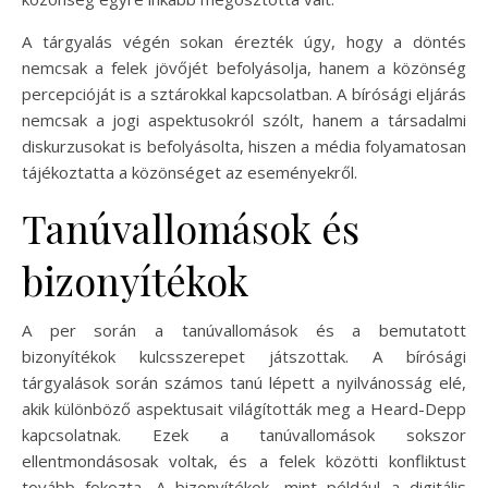
A tárgyalás végén sokan érezték úgy, hogy a döntés
nemcsak a felek jövőjét befolyásolja, hanem a közönség
percepcióját is a sztárokkal kapcsolatban. A bírósági eljárás
nemcsak a jogi aspektusokról szólt, hanem a társadalmi
diskurzusokat is befolyásolta, hiszen a média folyamatosan
tájékoztatta a közönséget az eseményekről.
Tanúvallomások és
bizonyítékok
A per során a tanúvallomások és a bemutatott
bizonyítékok kulcsszerepet játszottak. A bírósági
tárgyalások során számos tanú lépett a nyilvánosság elé,
akik különböző aspektusait világították meg a Heard-Depp
kapcsolatnak. Ezek a tanúvallomások sokszor
ellentmondásosak voltak, és a felek közötti konfliktust
tovább fokozta. A bizonyítékok, mint például a digitális