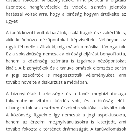
üzenetek, hangfelvételek és videók, szintén jelentős
hatással voltak arra, hogy a bíróság hogyan értékelte az
ügyet.
A tanúk között voltak barátok, családtagok és szakértők is,
akik különböző nézőpontokat képviseltek. Néhányan az
egyik fél mellett álltak ki, míg mások a másikat támogatták.
Ez a sokszínűség nemcsak a bírósági eljárást bonyolította,
hanem a közönség számára is izgalmas nézőpontokat
kínált. A bizonyítékok és a tanúvallomások elemzése során
a jogi szakértők is megosztották véleményüket, ami
tovább növelte a diskurzust a médiában.
A bizonyítékok hitelessége és a tanúk megbízhatósága
folyamatosan vitatott kérdés volt, és a bíróság előtt
elhangzottak sok esetben érzelmi reakciókat is kiváltottak.
A közönség figyelme így nemcsak a jogi aspektusokra,
hanem az érzelmi megnyilvánulásokra is kiterjedt, ami
tovább fokozta a történet drámaiságát. A tanúvallomások