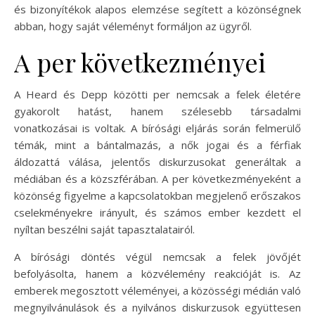
és bizonyítékok alapos elemzése segített a közönségnek
abban, hogy saját véleményt formáljon az ügyről.
A per következményei
A Heard és Depp közötti per nemcsak a felek életére
gyakorolt hatást, hanem szélesebb társadalmi
vonatkozásai is voltak. A bírósági eljárás során felmerülő
témák, mint a bántalmazás, a nők jogai és a férfiak
áldozattá válása, jelentős diskurzusokat generáltak a
médiában és a közszférában. A per következményeként a
közönség figyelme a kapcsolatokban megjelenő erőszakos
cselekményekre irányult, és számos ember kezdett el
nyíltan beszélni saját tapasztalatairól.
A bírósági döntés végül nemcsak a felek jövőjét
befolyásolta, hanem a közvélemény reakcióját is. Az
emberek megosztott véleményei, a közösségi médián való
megnyilvánulások és a nyilvános diskurzusok együttesen