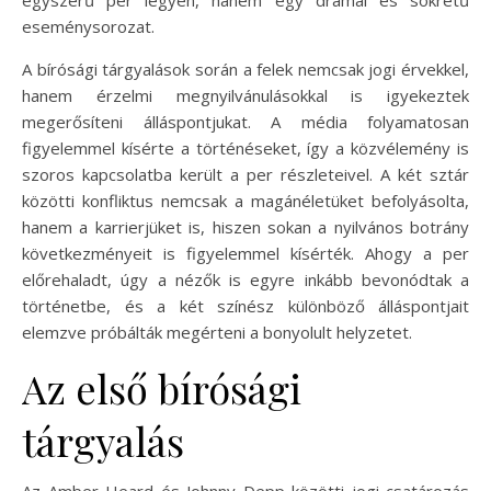
egyszerű per legyen, hanem egy drámai és sokrétű
eseménysorozat.
A bírósági tárgyalások során a felek nemcsak jogi érvekkel,
hanem érzelmi megnyilvánulásokkal is igyekeztek
megerősíteni álláspontjukat. A média folyamatosan
figyelemmel kísérte a történéseket, így a közvélemény is
szoros kapcsolatba került a per részleteivel. A két sztár
közötti konfliktus nemcsak a magánéletüket befolyásolta,
hanem a karrierjüket is, hiszen sokan a nyilvános botrány
következményeit is figyelemmel kísérték. Ahogy a per
előrehaladt, úgy a nézők is egyre inkább bevonódtak a
történetbe, és a két színész különböző álláspontjait
elemzve próbálták megérteni a bonyolult helyzetet.
Az első bírósági
tárgyalás