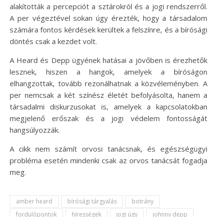
alakították a percepciót a sztárokról és a jogi rendszerről.
A per végeztével sokan úgy érezték, hogy a társadalom
számára fontos kérdések kerültek a felszínre, és a bírósági
döntés csak a kezdet volt.
A Heard és Depp ügyének hatásai a jövőben is érezhetők
lesznek, hiszen a hangok, amelyek a bíróságon
elhangzottak, tovább rezonálhatnak a közvéleményben. A
per nemcsak a két színész életét befolyásolta, hanem a
társadalmi diskurzusokat is, amelyek a kapcsolatokban
megjelenő erőszak és a jogi védelem fontosságát
hangsúlyozzák.
A cikk nem számít orvosi tanácsnak, és egészségügyi
probléma esetén mindenki csak az orvos tanácsát fogadja
meg.
amber heard
bírósági tárgyalás
botrány
fordulópontok
hírességek
jogi ügy
johnny depp