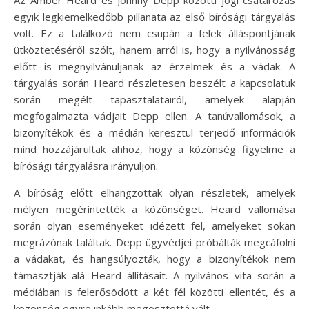
Az Amber Heard és Johnny Depp közötti jogi csatározás
egyik legkiemelkedőbb pillanata az első bírósági tárgyalás
volt. Ez a találkozó nem csupán a felek álláspontjának
ütköztetéséről szólt, hanem arról is, hogy a nyilvánosság
előtt is megnyilvánuljanak az érzelmek és a vádak. A
tárgyalás során Heard részletesen beszélt a kapcsolatuk
során megélt tapasztalatairól, amelyek alapján
megfogalmazta vádjait Depp ellen. A tanúvallomások, a
bizonyítékok és a médián keresztül terjedő információk
mind hozzájárultak ahhoz, hogy a közönség figyelme a
bírósági tárgyalásra irányuljon.
A bíróság előtt elhangzottak olyan részletek, amelyek
mélyen megérintették a közönséget. Heard vallomása
során olyan eseményeket idézett fel, amelyeket sokan
megrázónak találtak. Depp ügyvédjei próbálták megcáfolni
a vádakat, és hangsúlyozták, hogy a bizonyítékok nem
támasztják alá Heard állításait. A nyilvános vita során a
médiában is felerősödött a két fél közötti ellentét, és a
közönség egyre inkább megosztottá vált.