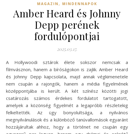
,
MAGAZIN
MINDENNAPOK
Amber Heard és Johnny
Depp perének
fordulópontjai
2025.03.17.
A Hollywoodi sztárok élete sokszor nemcsak a
filmvásznon, hanem a bíróságokon is zajlik. Amber Heard
és Johnny Depp kapcsolata, majd annak végkimenetele
nem csupán a rajongók, hanem a média figyelmének
középpontjába is került. A két színész közötti jogi
csatározás számos érdekes fordulatot tartogatott,
amelyek a közönség figyelmét a legapróbb részletekig
felkeltették. Az ügy bonyolultsága, a nyilvános
megnyilvánulások és a különböző tanúvallomások egyaránt
hozzájárultak ahhoz, hogy a történet ne csupán egy