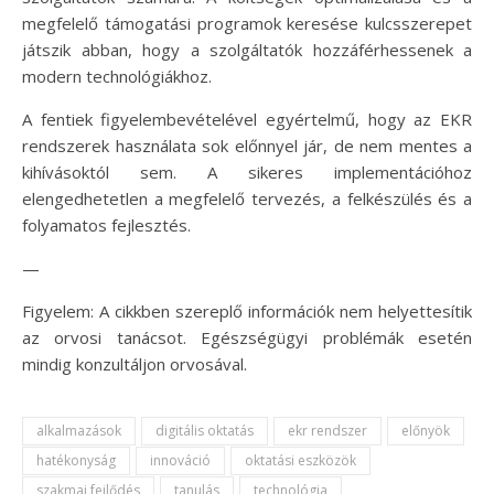
megfelelő támogatási programok keresése kulcsszerepet
játszik abban, hogy a szolgáltatók hozzáférhessenek a
modern technológiákhoz.
A fentiek figyelembevételével egyértelmű, hogy az EKR
rendszerek használata sok előnnyel jár, de nem mentes a
kihívásoktól sem. A sikeres implementációhoz
elengedhetetlen a megfelelő tervezés, a felkészülés és a
folyamatos fejlesztés.
—
Figyelem: A cikkben szereplő információk nem helyettesítik
az orvosi tanácsot. Egészségügyi problémák esetén
mindig konzultáljon orvosával.
alkalmazások
digitális oktatás
ekr rendszer
előnyök
hatékonyság
innováció
oktatási eszközök
szakmai fejlődés
tanulás
technológia