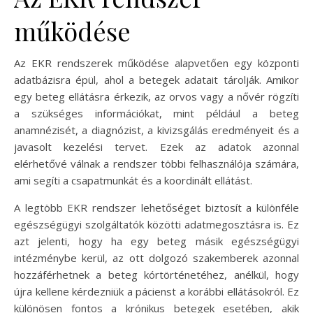
működése
Az EKR rendszerek működése alapvetően egy központi
adatbázisra épül, ahol a betegek adatait tárolják. Amikor
egy beteg ellátásra érkezik, az orvos vagy a nővér rögzíti
a szükséges információkat, mint például a beteg
anamnézisét, a diagnózist, a kivizsgálás eredményeit és a
javasolt kezelési tervet. Ezek az adatok azonnal
elérhetővé válnak a rendszer többi felhasználója számára,
ami segíti a csapatmunkát és a koordinált ellátást.
A legtöbb EKR rendszer lehetőséget biztosít a különféle
egészségügyi szolgáltatók közötti adatmegosztásra is. Ez
azt jelenti, hogy ha egy beteg másik egészségügyi
intézménybe kerül, az ott dolgozó szakemberek azonnal
hozzáférhetnek a beteg kórtörténetéhez, anélkül, hogy
újra kellene kérdezniük a pácienst a korábbi ellátásokról. Ez
különösen fontos a krónikus betegek esetében, akik