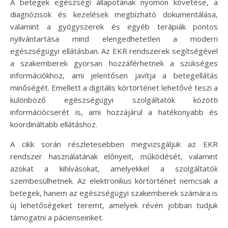
A betegek egészségi állapotának nyomon követése, a
diagnózisok és kezelések megbízható dokumentálása,
valamint a gyógyszerek és egyéb terápiák pontos
nyilvántartása mind elengedhetetlen a modern
egészségügyi ellátásban. Az EKR rendszerek segítségével
a szakemberek gyorsan hozzáférhetnek a szükséges
információkhoz, ami jelentősen javítja a betegellátás
minőségét. Emellett a digitális kórtörténet lehetővé teszi a
különböző egészségügyi szolgáltatók közötti
információcserét is, ami hozzájárul a hatékonyabb és
koordináltabb ellátáshoz.
A cikk során részletesebben megvizsgáljuk az EKR
rendszer használatának előnyeit, működését, valamint
azokat a kihívásokat, amelyekkel a szolgáltatók
szembesülhetnek. Az elektronikus kórtörténet nemcsak a
betegek, hanem az egészségügyi szakemberek számára is
új lehetőségeket teremt, amelyek révén jobban tudjuk
támogatni a pácienseinket.