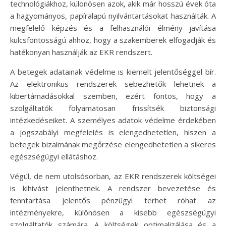
technológiákhoz, különösen azok, akik már hosszú évek óta
a hagyományos, papíralapú nyilvántartásokat használták. A
megfelelő képzés és a felhasználói élmény javítása
kulcsfontosságú ahhoz, hogy a szakemberek elfogadják és
hatékonyan használják az EKR rendszert.
A betegek adatainak védelme is kiemelt jelentőséggel bír.
Az elektronikus rendszerek sebezhetők lehetnek a
kibertámadásokkal szemben, ezért fontos, hogy a
szolgáltatók folyamatosan frissítsék biztonsági
intézkedéseiket. A személyes adatok védelme érdekében
a jogszabályi megfelelés is elengedhetetlen, hiszen a
betegek bizalmának megőrzése elengedhetetlen a sikeres
egészségügyi ellátáshoz.
Végül, de nem utolsósorban, az EKR rendszerek költségei
is kihívást jelenthetnek. A rendszer bevezetése és
fenntartása jelentős pénzügyi terhet róhat az
intézményekre, különösen a kisebb egészségügyi
szolgáltatók számára. A költségek optimalizálása és a