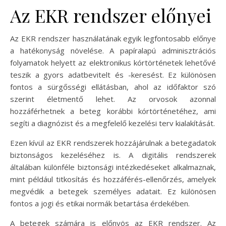
Az EKR rendszer előnyei
Az EKR rendszer használatának egyik legfontosabb előnye
a hatékonyság növelése. A papíralapú adminisztrációs
folyamatok helyett az elektronikus kórtörténetek lehetővé
teszik a gyors adatbevitelt és -keresést. Ez különösen
fontos a sürgősségi ellátásban, ahol az időfaktor szó
szerint életmentő lehet. Az orvosok azonnal
hozzáférhetnek a beteg korábbi kórtörténetéhez, ami
segíti a diagnózist és a megfelelő kezelési terv kialakítását.
Ezen kívül az EKR rendszerek hozzájárulnak a betegadatok
biztonságos kezeléséhez is. A digitális rendszerek
általában különféle biztonsági intézkedéseket alkalmaznak,
mint például titkosítás és hozzáférés-ellenőrzés, amelyek
megvédik a betegek személyes adatait. Ez különösen
fontos a jogi és etikai normák betartása érdekében.
A betegek számára is előnyös az EKR rendszer. Az