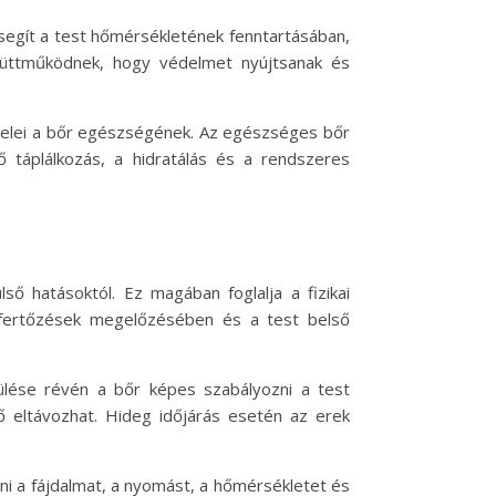
 segít a test hőmérsékletének fenntartásában,
gyüttműködnek, hogy védelmet nyújtsanak és
s jelei a bőr egészségének. Az egészséges bőr
 táplálkozás, a hidratálás és a rendszeres
ő hatásoktól. Ez magában foglalja a fizikai
a fertőzések megelőzésében és a test belső
ülése révén a bőr képes szabályozni a test
ő eltávozhat. Hideg időjárás esetén az erek
lni a fájdalmat, a nyomást, a hőmérsékletet és