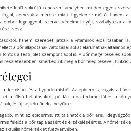
 hihetetlenül sokrétű rendszer, amelyben minden egyes szerv
foglal, nemcsak a mérete miatt figyelemre méltó, hanem a f
z ember legnagyobb szerve, védelmet nyújt, szabályozza a hőm
 részt vesz.
soktól, hanem szerepet játszik a vitaminok előállításában is
lett a bőr állapotának változásai sokat elárulhatnak általános e
 fontos a testi jólét szempontjából is. A bőr megértése és ápol
an részletesebben ismerkedünk meg a bőr felépítésével, funkcióiv
rétegei
l, a dermisből és a hypodermisből. Az epidermis, vagyis a hámr
testet a külső behatásoktól, például a baktériumoktól és a körn
álnak, és új sejtek nőnek a helyükre.
abb, mint az epidermis. Itt találhatók a bőr erei, idegvégződé
rmis felelős a bőr táplálásáért és érzékeléséért is. A hőmérséklet
 az aktuális hőmérséklet függvényében.