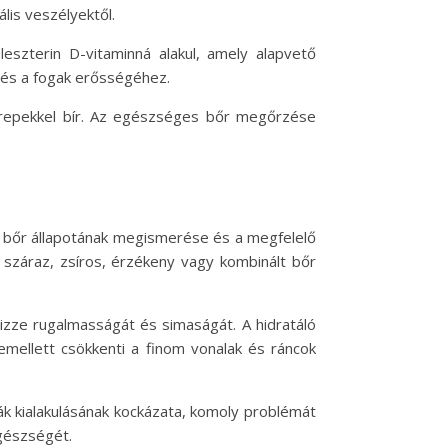
lis veszélyektől.
leszterin D-vitaminná alakul, amely alapvető
k és a fogak erősségéhez.
erepekkel bír. Az egészséges bőr megőrzése
 bőr állapotának megismerése és a megfelelő
a száraz, zsíros, érzékeny vagy kombinált bőr
zze rugalmasságát és simaságát. A hidratáló
emellett csökkenti a finom vonalak és ráncok
k kialakulásának kockázata, komoly problémát
egészségét.