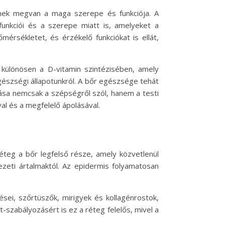
nek megvan a maga szerepe és funkciója. A
unkciói és a szerepe miatt is, amelyeket a
érsékletet, és érzékelő funkciókat is ellát,
, különösen a D-vitamin szintézisében, amely
gészségi állapotunkról. A bőr egészsége tehát
ása nemcsak a szépségről szól, hanem a testi
al és a megfelelő ápolásával.
éteg a bőr legfelső része, amely közvetlenül
yezeti ártalmaktól. Az epidermis folyamatosan
sei, szőrtüszők, mirigyek és kollagénrostok,
-szabályozásért is ez a réteg felelős, mivel a