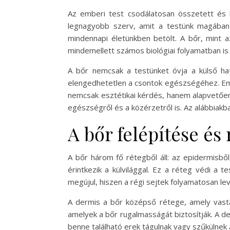
Az emberi test csodálatosan összetett és
legnagyobb szerv, amit a testünk magában 
mindennapi életünkben betölt. A bőr, mint a
mindemellett számos biológiai folyamatban is
A bőr nemcsak a testünket óvja a külső hatá
elengedhetetlen a csontok egészségéhez. Emel
nemcsak esztétikai kérdés, hanem alapvetően
egészségről és a közérzetről is. Az alábbiakb
A bőr felépítése és 
A bőr három fő rétegből áll: az epidermisbő
érintkezik a külvilággal. Ez a réteg védi a 
megújul, hiszen a régi sejtek folyamatosan lev
A dermis a bőr középső rétege, amely vastag
amelyek a bőr rugalmasságát biztosítják. A de
benne található erek tágulnak vagy szűkülnek