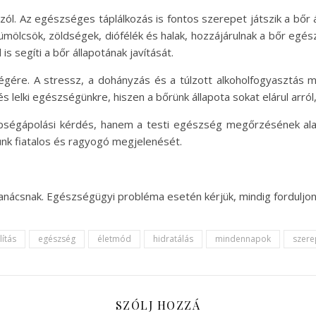
zól. Az egészséges táplálkozás is fontos szerepet játszik a bőr
mölcsök, zöldségek, diófélék és halak, hozzájárulnak a bőr egé
 is segíti a bőr állapotának javítását.
égére. A stressz, a dohányzás és a túlzott alkoholfogyasztás 
és lelki egészségünkre, hiszen a bőrünk állapota sokat elárul arr
égápolási kérdés, hanem a testi egészség megőrzésének alap
nk fiatalos és ragyogó megjelenését.
tanácsnak. Egészségügyi probléma esetén kérjük, mindig forduljo
lítás
egészség
életmód
hidratálás
mindennapok
szere
SZÓLJ HOZZÁ