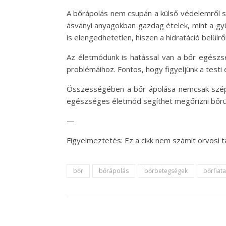
A bőrápolás nem csupán a külső védelemről s
ásványi anyagokban gazdag ételek, mint a gyü
is elengedhetetlen, hiszen a hidratáció belülről
Az életmódunk is hatással van a bőr egészs
problémáihoz. Fontos, hogy figyeljünk a testi 
Összességében a bőr ápolása nemcsak széps
egészséges életmód segíthet megőrizni bőrü
—
Figyelmeztetés: Ez a cikk nem számít orvosi 
bőr
bőrápolás
bőrbetegségek
bőrfiata