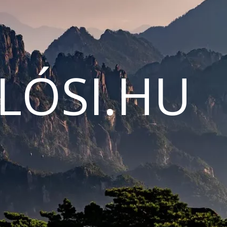
LÓSI.HU
N