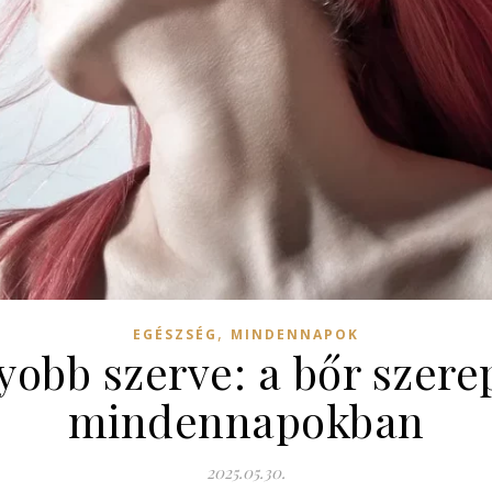
,
EGÉSZSÉG
MINDENNAPOK
obb szerve: a bőr szere
mindennapokban
2025.05.30.