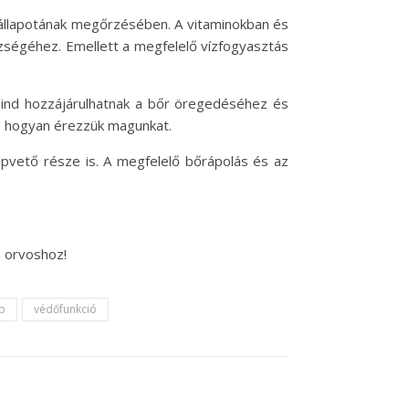
 állapotának megőrzésében. A vitaminokban és
szségéhez. Emellett a megfelelő vízfogyasztás
mind hozzájárulhatnak a bőr öregedéséhez és
ól, hogyan érezzük magunkat.
vető része is. A megfelelő bőrápolás és az
n orvoshoz!
p
védőfunkció