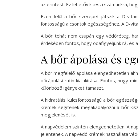
az érintést. Ez lehetővé teszi számunkra, hog
Ezen felül a bőr szerepet játszik a D-vitam
fontosságú a csontok egészségéhez. A D-vitam
A bőr tehát nem csupán egy védőréteg, han
érdekében fontos, hogy odafigyeljünk rá, és a
A bőr ápolása és e
A bőr megfelelő ápolása elengedhetetlen ah
bőrápolási rutin kialakítása. Fontos, hogy m
különböző igényeket támaszt.
A hidratálás kulcsfontosságú a bőr egészsé
krémek segítenek megakadályozni a bőr kiszá
megjelenését is.
A napvédelem szintén elengedhetetlen. A nap
jelentenek. A napvédő krémek használata véde