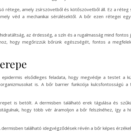
só rétege, amely zsírszövetből és kötőszövetből áll. Ez a réteg
 amely véd a mechanikai sérülésektől. A bőr ezen rétegei e
 A hidratáltság, az érdesség, a szín és a rugalmasság mind fonto
hoz, hogy megőrizzük bőrünk egészségét, fontos a megfelelő
zerepe
 epidermis elsődleges feladata, hogy megvédje a testet a küls
oorganizmusokat is. A bőr barrier funkciója kulcsfontosságú 
repet is betölt. A dermisben található erek tágulása és szűk
itágulnak, hogy több vér áramoljon a bőr felszínéhez, így a h
. A dermisben található idegvégződések révén a bőr képes érzéke