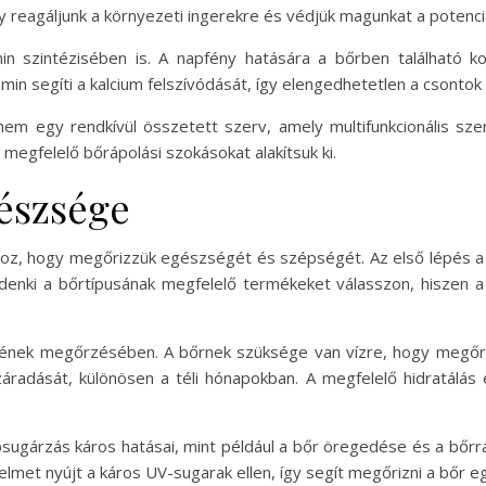
y reagáljunk a környezeti ingerekre és védjük magunkat a potenciá
in szintézisében is. A napfény hatására a bőrben található ko
in segíti a kalcium felszívódását, így elengedhetetlen a csonto
em egy rendkívül összetett szerv, amely multifunkcionális sz
 megfelelő bőrápolási szokásokat alakítsuk ki.
gészsége
hoz, hogy megőrizzük egészségét és szépségét. Az első lépés a
indenki a bőrtípusának megfelelő termékeket válasszon, hiszen 
gének megőrzésében. A bőrnek szüksége van vízre, hogy megőri
radását, különösen a téli hónapokban. A megfelelő hidratálás 
sugárzás káros hatásai, mint például a bőr öregedése és a bőrrá
lmet nyújt a káros UV-sugarak ellen, így segít megőrizni a bőr 