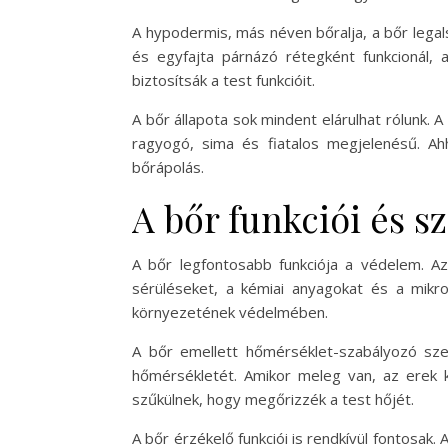
A hypodermis, más néven bőralja, a bőr legal
és egyfajta párnázó rétegként funkcionál,
biztosítsák a test funkcióit.
A bőr állapota sok mindent elárulhat rólunk.
ragyogó, sima és fiatalos megjelenésű. Ah
bőrápolás.
A bőr funkciói és s
A bőr legfontosabb funkciója a védelem. Az
sérüléseket, a kémiai anyagokat és a mikr
környezetének védelmében.
A bőr emellett hőmérséklet-szabályozó sze
hőmérsékletét. Amikor meleg van, az erek k
szűkülnek, hogy megőrizzék a test hőjét.
A bőr érzékelő funkciói is rendkívül fontosak