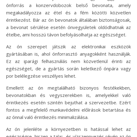
ónforrás a konzervdobozok belső bevonata, amely
megakadályozza az étel és a fém közötti közvetlen
érintkezést. Bár az ón bevonatok általában biztonságosak,
a bevonat sérülése esetén ónvegyületek oldódhatnak az
ételbe, ami hosszú távon befolyásolhatja az egészséget.
Az ón szerepet játszik az elektronikai eszközök
gyártásában is, ahol ónforrasztó anyagokként használják.
Ez az iparági felhasználás nem közvetlenül érinti az
egészséget, de a gyártás során keletkező ónpára vagy
por belélegzése veszélyes lehet.
Emellett az ón megtalálható bizonyos festékekben,
bevonatokban és vegyszerekben is, amelyekkel való
érintkezés esetén szintén bejuthat a szervezetbe. Ezért
fontos a megfelelő munkavédelmi előírások betartása és
az ónnal való érintkezés minimalizálása.
Az ón jelenléte a környezetben is hatással lehet az
egészségre, hiszen a talaj- és vízszennyezés révén az ón