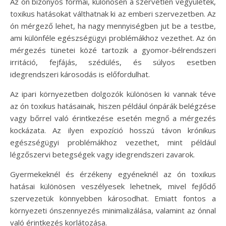
Az ón bizonyos formái, különösen a szervetlen vegyületek,
toxikus hatásokat válthatnak ki az emberi szervezetben. Az
ón mérgező lehet, ha nagy mennyiségben jut be a testbe,
ami különféle egészségügyi problémákhoz vezethet. Az ón
mérgezés tünetei közé tartozik a gyomor-bélrendszeri
irritáció, fejfájás, szédülés, és súlyos esetben
idegrendszeri károsodás is előfordulhat.
Az ipari környezetben dolgozók különösen ki vannak téve
az ón toxikus hatásainak, hiszen például ónpárák belégzése
vagy bőrrel való érintkezése esetén megnő a mérgezés
kockázata. Az ilyen expozíció hosszú távon krónikus
egészségügyi problémákhoz vezethet, mint például
légzőszervi betegségek vagy idegrendszeri zavarok.
Gyermekeknél és érzékeny egyéneknél az ón toxikus
hatásai különösen veszélyesek lehetnek, mivel fejlődő
szervezetük könnyebben károsodhat. Emiatt fontos a
környezeti ónszennyezés minimalizálása, valamint az ónnal
való érintkezés korlátozása.