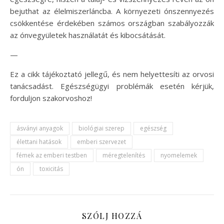
bejuthat az élelmiszerláncba. A környezeti ónszennyezés
csökkentése érdekében számos országban szabályozzák
az ónvegyületek használatát és kibocsátását.
—
Ez a cikk tájékoztató jellegű, és nem helyettesíti az orvosi
tanácsadást. Egészségügyi problémák esetén kérjük,
forduljon szakorvoshoz!
ásványi anyagok
biológiai szerep
egészség
élettani hatások
emberi szervezet
fémek az emberi testben
méregtelenítés
nyomelemek
ón
toxicitás
SZÓLJ HOZZÁ