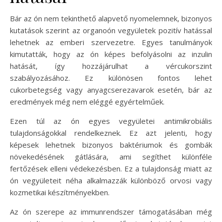
Bár az ón nem tekinthető alapvető nyomelemnek, bizonyos
kutatások szerint az organoón vegyületek pozitív hatással
lehetnek az emberi szervezetre. Egyes tanulmányok
kimutatták, hogy az ón képes befolyásolni az inzulin
hatását, így hozzájárulhat a vércukorszint
szabályozásához. Ez különösen fontos lehet
cukorbetegség vagy anyagcserezavarok esetén, bár az
eredmények még nem eléggé egyértelműek.
Ezen túl az ón egyes vegyületei antimikrobiális
tulajdonságokkal rendelkeznek. Ez azt jelenti, hogy
képesek lehetnek bizonyos baktériumok és gombák
növekedésének gátlására, ami segíthet különféle
fertőzések elleni védekezésben. Ez a tulajdonság miatt az
ón vegyületeit néha alkalmazzák különböző orvosi vagy
kozmetikai készítményekben.
Az ón szerepe az immunrendszer támogatásában még