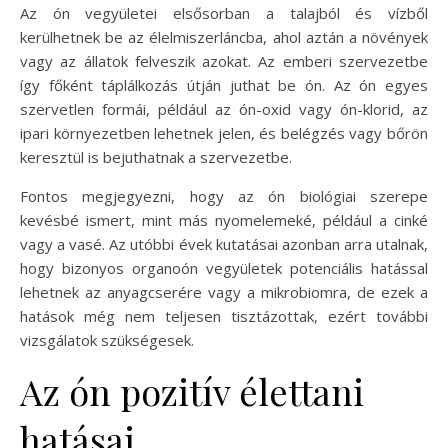
Az ón vegyületei elsősorban a talajból és vízből
kerülhetnek be az élelmiszerláncba, ahol aztán a növények
vagy az állatok felveszik azokat. Az emberi szervezetbe
így főként táplálkozás útján juthat be ón. Az ón egyes
szervetlen formái, például az ón-oxid vagy ón-klorid, az
ipari környezetben lehetnek jelen, és belégzés vagy bőrön
keresztül is bejuthatnak a szervezetbe.
Fontos megjegyezni, hogy az ón biológiai szerepe
kevésbé ismert, mint más nyomelemeké, például a cinké
vagy a vasé. Az utóbbi évek kutatásai azonban arra utalnak,
hogy bizonyos organoón vegyületek potenciális hatással
lehetnek az anyagcserére vagy a mikrobiomra, de ezek a
hatások még nem teljesen tisztázottak, ezért további
vizsgálatok szükségesek.
Az ón pozitív élettani
hatásai