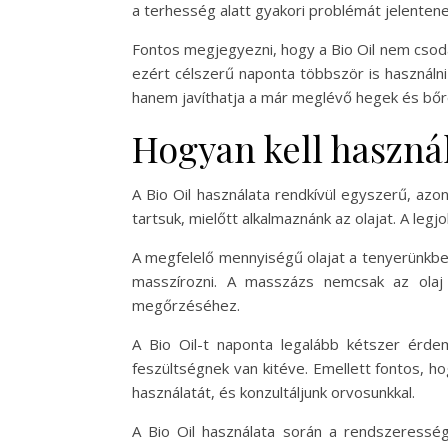
a terhesség alatt gyakori problémát jelentene
Fontos megjegyezni, hogy a Bio Oil nem csoda
ezért célszerű naponta többször is használni 
hanem javíthatja a már meglévő hegek és bőre
Hogyan kell használ
A Bio Oil használata rendkívül egyszerű, azon
tartsuk, mielőtt alkalmaznánk az olajat. A leg
A megfelelő mennyiségű olajat a tenyerünkbe k
masszírozni. A masszázs nemcsak az olaj 
megőrzéséhez.
A Bio Oil-t naponta legalább kétszer érd
feszültségnek van kitéve. Emellett fontos, hog
használatát, és konzultáljunk orvosunkkal.
A Bio Oil használata során a rendszeresség