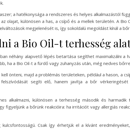
k.
szer; a hatékonysága a rendszeres és helyes alkalmazástól függ.
az olajat, különösen a has, a csípő és a mellek területén. A Bi
lváltozások megjelenését is, így sokoldalú megoldást kínál a bőr
ni a Bio Oil-t terhesség ala
ban néhány alapvető lépés betartása segíthet maximalizálni a ha
jobb, ha a Bio Oil-t a fürdő vagy zuhanyzás után, még nedves bőrre 
ell önteni, majd a problémás területeken, például a hason, a cs
felszívódását segíti elő, hanem javítja a bőr vérkeringését
emes alkalmazni, különösen a terhesség második és harmadik 
y figyeljünk a bőrünk reakcióira: ha irritációt vagy allergiás reak
 kulcsfontosságú. Csak így érhetjük el a kívánt eredményeket