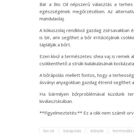
Bár a Bio Oil népszerű választás a terhes
egészségének megőrzésében. Az alternatív 
mandulaolaj.
A kókuszolaj rendkívül gazdag zsírsavakban és
is bír, ami segíthet a bőr irritációjának csö
táplálják a bőrt.
Ezen kívül a természetes shea vaj is remek al
csökkenthető a striák kialakulásának kockázata
A bőrápolás mellett fontos, hogy a terhesség 
ásványi anyagokban gazdag étrend segíthet a
Ha bármilyen bőrproblémával küzdünk terh
kiválasztásában.
**Figyelmeztetés:** Ez a cikk nem számít orv
bio oil
bőrápolás
előnyök
hormonális 