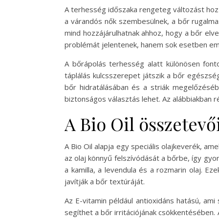
A terhesség időszaka rengeteg változást hoz 
a várandós nők szembesülnek, a bőr rugalmas
mind hozzájárulhatnak ahhoz, hogy a bőr elve
problémát jelentenek, hanem sok esetben em
A bőrápolás terhesség alatt különösen font
táplálás kulcsszerepet játszik a bőr egészsé
bőr hidratálásában és a striák megelőzésé
biztonságos választás lehet. Az alábbiakban r
A Bio Oil összetevői
A Bio Oil alapja egy speciális olajkeverék, am
az olaj könnyű felszívódását a bőrbe, így gyor
a kamilla, a levendula és a rozmarin olaj. E
javítják a bőr textúráját.
Az E-vitamin például antioxidáns hatású, ami
segíthet a bőr irritációjának csökkentésében.