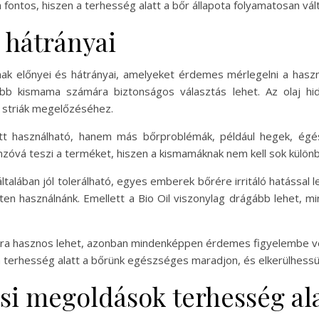
ontos, hiszen a terhesség alatt a bőr állapota folyamatosan vált
s hátrányai
nak előnyei és hátrányai, amelyeket érdemes mérlegelni a haszn
bb kismama számára biztonságos választás lehet. Az olaj hid
a striák megelőzéséhez.
tt használható, hanem más bőrproblémák, például hegek, égési
nzóvá teszi a terméket, hiszen a kismamáknak nem kell sok külön
általában jól tolerálható, egyes emberek bőrére irritáló hatással
leten használnánk. Emellett a Bio Oil viszonylag drágább lehet,
 hasznos lehet, azonban mindenképpen érdemes figyelembe venni
a terhesség alatt a bőrünk egészséges maradjon, és elkerülhessü
si megoldások terhesség ala