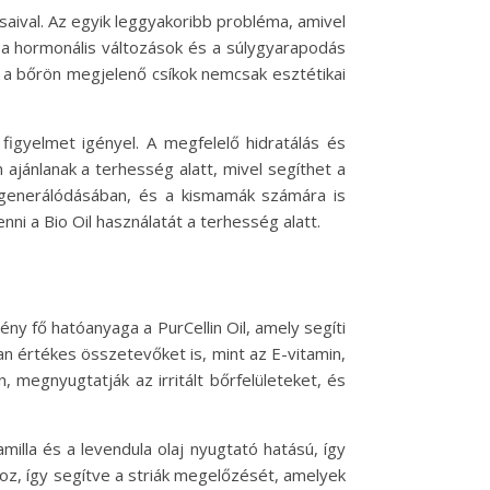
aival. Az egyik leggyakoribb probléma, amivel
 a hormonális változások és a súlygyarapodás
k a bőrön megjelenő csíkok nemcsak esztétikai
igyelmet igényel. A megfelelő hidratálás és
ajánlanak a terhesség alatt, mivel segíthet a
egenerálódásában, és a kismamák számára is
ni a Bio Oil használatát a terhesség alatt.
ény fő hatóanyaga a PurCellin Oil, amely segíti
yan értékes összetevőket is, mint az E-vitamin,
 megnyugtatják az irritált bőrfelületeket, és
illa és a levendula olaj nyugtató hatású, így
hoz, így segítve a striák megelőzését, amelyek