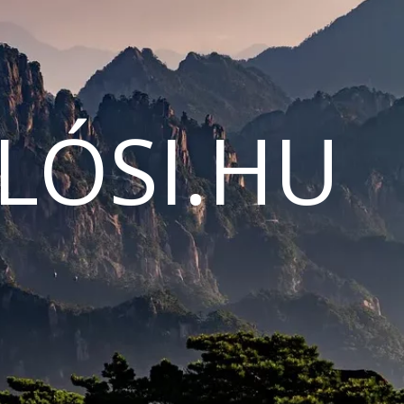
LÓSI.HU
N