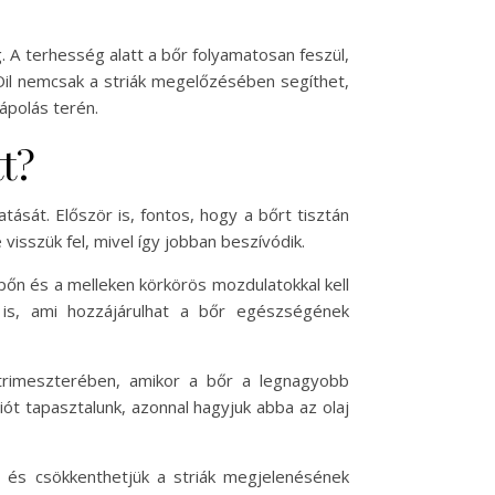
 A terhesség alatt a bőr folyamatosan feszül,
o Oil nemcsak a striák megelőzésében segíthet,
ápolás terén.
tt?
tását. Először is, fontos, hogy a bőrt tisztán
visszük fel, mivel így jobban beszívódik.
ípőn és a melleken körkörös mozdulatokkal kell
 is, ami hozzájárulhat a bőr egészségének
trimeszterében, amikor a bőr a legnagyobb
ciót tapasztalunk, azonnal hagyjuk abba az olaj
, és csökkenthetjük a striák megjelenésének