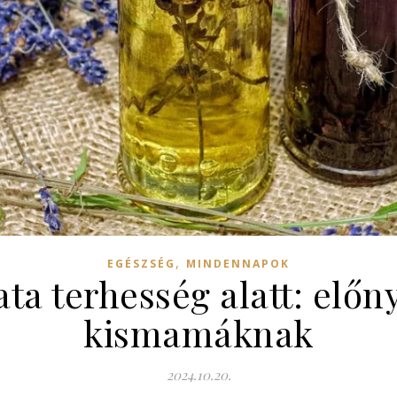
,
EGÉSZSÉG
MINDENNAPOK
ata terhesség alatt: elő
kismamáknak
2024.10.20.