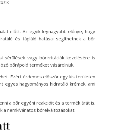
ozik.
álat előtt. Az egyik legnagyobb előnye, hogy
ratáló és tápláló hatásai segíthetnek a bőr
 sérülések vagy bőrirritációk kezelésére is
böző bőrápoló terméket vásárolniuk.
 lehet. Ezért érdemes először egy kis területen
 mint egyes hagyományos hidratáló krémek, ami
 a bőr egyéni reakcióit és a termék árát is.
k a nemkívánatos bőrelváltozásokat.
tt