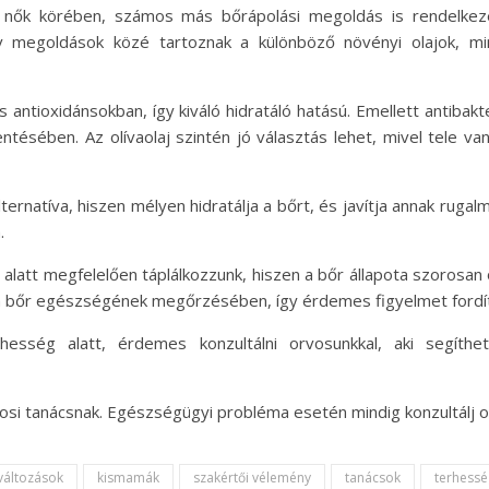
 nők körében, számos más bőrápolási megoldás is rendelkezé
megoldások közé tartoznak a különböző növényi olajok, mint
 antioxidánsokban, így kiváló hidratáló hatású. Emellett antibakt
kkentésében. Az olívaolaj szintén jó választás lehet, mivel tele v
ternatíva, hiszen mélyen hidratálja a bőrt, és javítja annak ruga
.
alatt megfelelően táplálkozzunk, hiszen a bőr állapota szorosan
 bőr egészségének megőrzésében, így érdemes figyelmet fordítan
esség alatt, érdemes konzultálni orvosunkkal, aki segíth
osi tanácsnak. Egészségügyi probléma esetén mindig konzultálj 
változások
kismamák
szakértői vélemény
tanácsok
terhessé