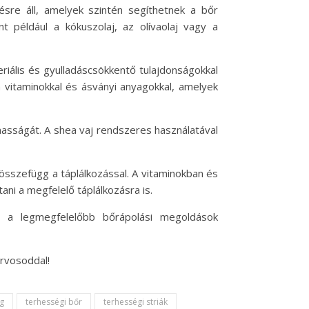
sre áll, amelyek szintén segíthetnek a bőr
 például a kókuszolaj, az olívaolaj vagy a
eriális és gyulladáscsökkentő tulajdonságokkal
an vitaminokkal és ásványi anyagokkal, amelyek
lmasságát. A shea vaj rendszeres használatával
 összefügg a táplálkozással. A vitaminokban és
i a megfelelő táplálkozásra is.
et a legmegfelelőbb bőrápolási megoldások
orvosoddal!
g
terhességi bőr
terhességi striák