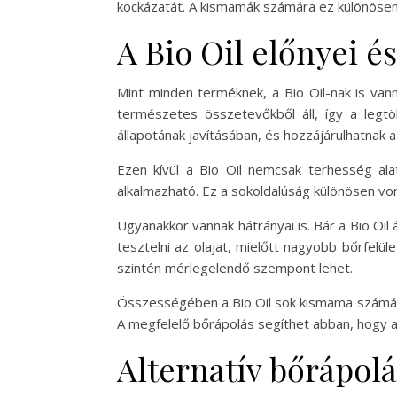
kockázatát. A kismamák számára ez különösen f
A Bio Oil előnyei é
Mint minden terméknek, a Bio Oil-nak is van
természetes összetevőkből áll, így a legtö
állapotának javításában, és hozzájárulhatnak 
Ezen kívül a Bio Oil nemcsak terhesség ala
alkalmazható. Ez a sokoldalúság különösen vo
Ugyanakkor vannak hátrányai is. Bár a Bio Oil 
tesztelni az olajat, mielőtt nagyobb bőrfelü
szintén mérlegelendő szempont lehet.
Összességében a Bio Oil sok kismama számára
A megfelelő bőrápolás segíthet abban, hogy 
Alternatív bőrápolá