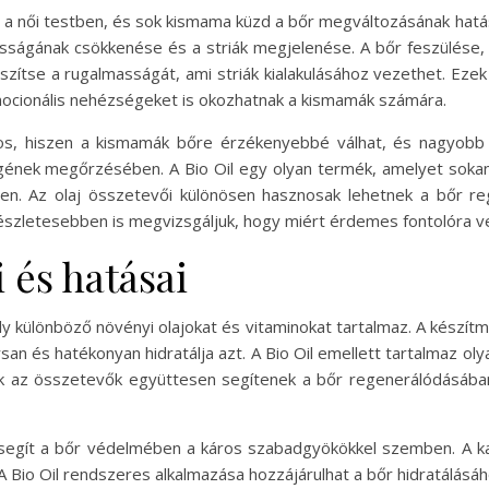
a női testben, és sok kismama küzd a bőr megváltozásának hatás
ságának csökkenése és a striák megjelenése. A bőr feszülése,
szítse a rugalmasságát, ami striák kialakulásához vezethet. Eze
ocionális nehézségeket is okozhatnak a kismamák számára.
os, hiszen a kismamák bőre érzékenyebbé válhat, és nagyobb f
gének megőrzésében. A Bio Oil egy olyan termék, amelyet sokan 
ben. Az olaj összetevői különösen hasznosak lehetnek a bőr r
észletesebben is megvizsgáljuk, hogy miért érdemes fontolóra ven
 és hatásai
ely különböző növényi olajokat és vitaminokat tartalmaz. A készítm
san és hatékonyan hidratálja azt. A Bio Oil emellett tartalmaz ol
zek az összetevők együttesen segítenek a bőr regenerálódásában,
 segít a bőr védelmében a káros szabadgyökökkel szemben. A kam
 A Bio Oil rendszeres alkalmazása hozzájárulhat a bőr hidratálásá