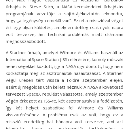
űrhajós is. Steve Stich, a NASA kereskedelmi űrhajózás
programjának vezetője a sajtótájékoztatón elmondta,
hogy „a legénység remekül van”. Ezzel a misszióval véget
ért egy olyan küldetés, amely eredetileg csak nyolc napra
volt tervezve, ám technikai problémák miatt drámaian
meghosszabbodott.
A Starliner űrhajó, amelyet Wilmore és Williams használt az
International Space Station (ISS) elérésére, komoly műszaki
nehézségekkel küzdött, így a NASA úgy döntött, hogy nem
kockáztatja meg az asztronauták hazautazását. A Starliner
végül üresen tért vissza a Földre szeptember elején,
ezért új megoldás után kellett nézniük. A NASA a következő
tervezett SpaceX repülést választotta, amely szeptember
végén érkezett az ISS-re, két asztronautával a fedélzetén,
így két helyet szabadítva fel Wilmore és Williams
visszatéréséhez. A probléma csak az volt, hogy ez a
misszió eredetileg hat hónapra volt tervezve, ami azt
jelentette, hogy az asztronauták tartózkodása a