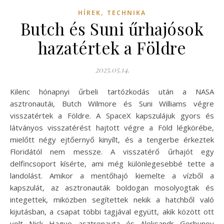
,
HÍREK
TECHNIKA
Butch és Suni űrhajósok
hazatértek a Földre
2025.05.14.
Kilenc hónapnyi űrbeli tartózkodás után a NASA
asztronautái, Butch Wilmore és Suni Williams végre
visszatértek a Földre. A SpaceX kapszulájuk gyors és
látványos visszatérést hajtott végre a Föld légkörébe,
mielőtt négy ejtőernyő kinyílt, és a tengerbe érkeztek
Floridától nem messze. A visszatérő űrhajót egy
delfincsoport kísérte, ami még különlegesebbé tette a
landolást. Amikor a mentőhajó kiemelte a vízből a
kapszulát, az asztronauták boldogan mosolyogtak és
integettek, miközben segítettek nekik a hatchből való
kijutásban, a csapat többi tagjával együtt, akik között ott
volt Nick Hague asztronauta és Aleksandr Gorbunov