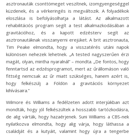
asztronauták csonttömeget veszítnek, izomgyengeséggel
küzdenek, és a vérkeringés is megváltozik. A folyadékok
eloszlása is befolyásolhatja a látást. Az alkalmazott
rehabilitációs program segít a test alkalmazkodásában a
gravitációhoz, és a kapott edzésterv segít az
asztronautáknak visszanyerni erejüket. A brit asztronauta,
Tim Peake elmondta, hogy a visszatérés utáni napok
különösen nehezek lehetnek. „A tested nagyszerűen érzi
magát, olyan, mintha nyaralnál” – mondta. „De fontos, hogy
fenntartsd az edzésprogramot, mert az űrállomáson való
fittség nemcsak az űr miatt szükséges, hanem azért is,
hogy felkészülj a Földön a gravitációs környezet
kihívásaira.”
Wilmore és Williams a fedélzeten adott interjúikban azt
mondták, hogy jól felkészültek a hosszabb tartózkodásra,
de alig várták, hogy hazaérjenek. Suni Williams a CBS-nek
nyilatkozva elmondta, hogy alig várja, hogy láthassa a
családját és a kutyáit, valamint hogy újra a tengerbe