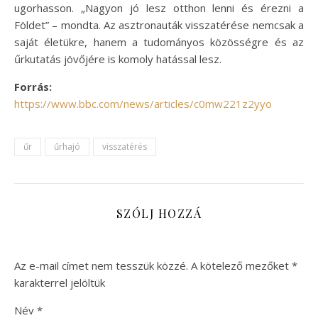
ugorhasson. „Nagyon jó lesz otthon lenni és érezni a
Földet” – mondta. Az asztronauták visszatérése nemcsak a
saját életükre, hanem a tudományos közösségre és az
űrkutatás jövőjére is komoly hatással lesz.
Forrás:
https://www.bbc.com/news/articles/c0mw221z2yyo
űr
űrhajó
visszatérés
SZÓLJ HOZZÁ
Az e-mail címet nem tesszük közzé.
A kötelező mezőket
*
karakterrel jelöltük
Név
*