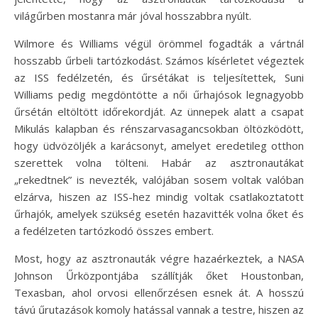
világűrben mostanra már jóval hosszabbra nyúlt.
Wilmore és Williams végül örömmel fogadták a vártnál
hosszabb űrbeli tartózkodást. Számos kísérletet végeztek
az ISS fedélzetén, és űrsétákat is teljesítettek, Suni
Williams pedig megdöntötte a női űrhajósok legnagyobb
űrsétán eltöltött időrekordját. Az ünnepek alatt a csapat
Mikulás kalapban és rénszarvasagancsokban öltözködött,
hogy üdvözöljék a karácsonyt, amelyet eredetileg otthon
szerettek volna tölteni. Habár az asztronautákat
„rekedtnek” is nevezték, valójában sosem voltak valóban
elzárva, hiszen az ISS-hez mindig voltak csatlakoztatott
űrhajók, amelyek szükség esetén hazavitték volna őket és
a fedélzeten tartózkodó összes embert.
Most, hogy az asztronauták végre hazaérkeztek, a NASA
Johnson Űrközpontjába szállítják őket Houstonban,
Texasban, ahol orvosi ellenőrzésen esnek át. A hosszú
távú űrutazások komoly hatással vannak a testre, hiszen az