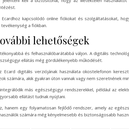
 jelenteni kell a biztosítónál, hogy az illetéktelen használat
ntézést.
 Ecardhoz kapcsolódó online fiókokat és szolgáltatásokat, hog
s tevékenység a fiókban.
további lehetőségek
ékonyabbá és felhasználóbarátabbá váljon. A digitális technológi
gészségügyi ellátás még gördülékenyebb működését.
Ecard digitális verziójának használata okostelefonon keresztül
zok számára, akik gyakran úton vannak vagy nem szeretnének mind
tegrálódik más egészségügyi rendszerekkel, például az elektr
orsabb ellátást tudnak nyújtani.
, hanem egy folyamatosan fejlődő rendszer, amely az egészség
 felhasználók számára még kényelmesebb és biztonságosabb haszná