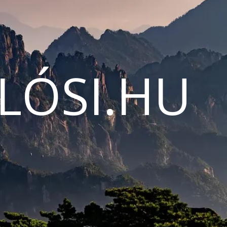
LÓSI.HU
N