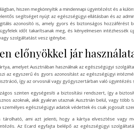
ilágban, hiszen megkönnyítik a mindennapi ügyintézést és a külö
 jelentős segítséget nyújt az egészségügyi ellátásban és az admi
gitális azonosító is, amely gyors és biztonságos hozzáférést b
ügyfelek időt takarítsanak meg, és kényelmesen intézhessék ügy
 vagy szolgáltatást vesz igénybe.
en előnyökkel jár használat
ártya, amelyet Ausztriában használnak az egészségügyi szolgált
teszi az egyszerű és gyors azonosítást az egészségügyi intézmé
sztráció, így az orvosnál vagy gyógyszertárban való ügyintézés 
ágos szinten egységesíti a biztosítási rendszert, így a biztosí
sznos azoknak, akik gyakran utaznak Ausztrián belül, vagy több 
n a személyes egészségügyi adatok védettek és csak jogosult sze
s tárolható, ami azt jelenti, hogy a kártya elvesztése vagy 
ntézés. Az Ecard egyfajta belépő az egészségügyi szolgáltat