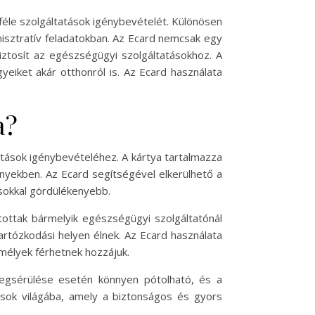
nféle szolgáltatások igénybevételét. Különösen
nisztratív feladatokban. Az Ecard nemcsak egy
iztosít az egészségügyi szolgáltatásokhoz. A
eiket akár otthonról is. Az Ecard használata
a?
atások igénybevételéhez. A kártya tartalmazza
nyekben. Az Ecard segítségével elkerülhető a
sokkal gördülékenyebb.
tottak bármelyik egészségügyi szolgáltatónál
tartózkodási helyen élnek. Az Ecard használata
mélyek férhetnek hozzájuk.
megsérülése esetén könnyen pótolható, és a
ások világába, amely a biztonságos és gyors