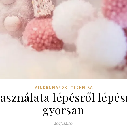
,
MINDENNAPOK
TECHNIKA
asználata lépésről lépé
gyorsan
2025.12.10.