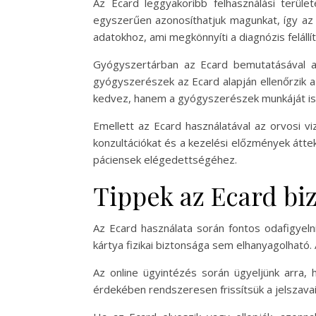
Az Ecard leggyakoribb felhasználási terül
egyszerűen azonosíthatjuk magunkat, így az 
adatokhoz, ami megkönnyíti a diagnózis felállí
Gyógyszertárban az Ecard bemutatásával a 
gyógyszerészek az Ecard alapján ellenőrzik 
kedvez, hanem a gyógyszerészek munkáját is 
Emellett az Ecard használatával az orvosi v
konzultációkat és a kezelési előzmények áttek
páciensek elégedettségéhez.
Tippek az Ecard bi
Az Ecard használata során fontos odafigyeln
kártya fizikai biztonsága sem elhanyagolható.
Az online ügyintézés során ügyeljünk arra, 
érdekében rendszeresen frissítsük a jelszavai