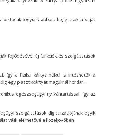
ot megakadályozzák. A kártya pótlása gyorsan
y biztosak legyünk abban, hogy csak a saját
ák fejlődésével új funkciók és szolgáltatások
, így a fizikai kártya nélkül is intézhetők a
ig egy plasztikkártyát maguknál hordani.
onikus egészségügyi nyilvántartással, így az
ügyi szolgáltatások digitalizációjának egyik
lat válik elérhetővé a közeljövőben.