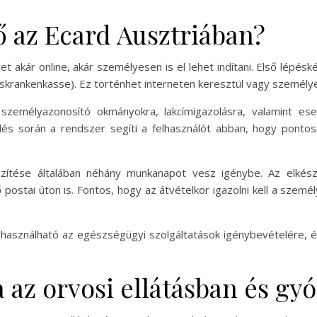
 az Ecard Ausztriában?
 akár online, akár személyesen is el lehet indítani. Első lépéskén
skrankenkasse). Ez történhet interneten keresztül vagy személye
személyazonosító okmányokra, lakcímigazolásra, valamint ese
lés során a rendszer segíti a felhasználót abban, hogy pontos
észítése általában néhány munkanapot vesz igénybe. Az elkés
 postai úton is. Fontos, hogy az átvételkor igazolni kell a szem
 használható az egészségügyi szolgáltatások igénybevételére, és
 az orvosi ellátásban és gy