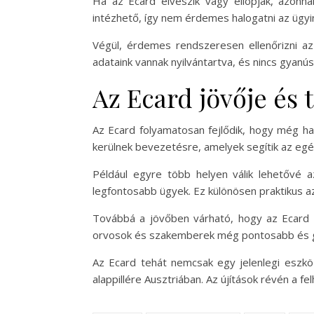
Ha az Ecard elveszik vagy ellopják, azonnal
intézhető, így nem érdemes halogatni az ügyi
Végül, érdemes rendszeresen ellenőrizni az
adataink vannak nyilvántartva, és nincs gyanú
Az Ecard jövője és 
Az Ecard folyamatosan fejlődik, hogy még hat
kerülnek bevezetésre, amelyek segítik az e
Például egyre több helyen válik lehetővé az 
legfontosabb ügyek. Ez különösen praktikus a
Továbbá a jövőben várható, hogy az Ecard in
orvosok és szakemberek még pontosabb és gy
Az Ecard tehát nemcsak egy jelenlegi eszköz
alappillére Ausztriában. Az újítások révén a