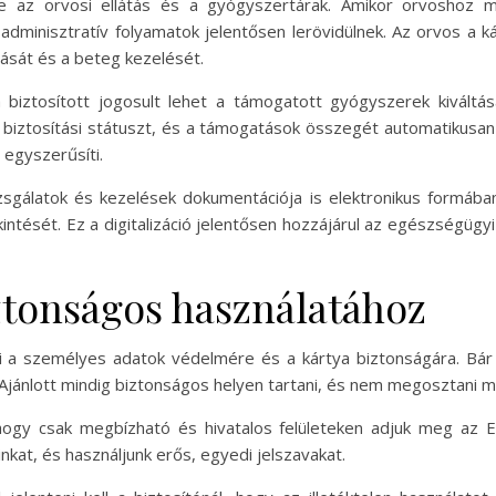
ete az orvosi ellátás és a gyógyszertárak. Amikor orvoshoz
adminisztratív folyamatok jelentősen lerövidülnek. Az orvos a 
tását és a beteg kezelését.
biztosított jogosult lehet a támogatott gyógyszerek kiváltás
a biztosítási státuszt, és a támogatások összegét automatikusan
egyszerűsíti.
izsgálatok és kezelések dokumentációja is elektronikus formában
intését. Ez a digitalizáció jelentősen hozzájárul az egészségüg
ztonságos használatához
i a személyes adatok védelmére és a kártya biztonságára. Bár az
 Ajánlott mindig biztonságos helyen tartani, és nem megosztani m
hogy csak megbízható és hivatalos felületeken adjuk meg az E
nkat, és használjunk erős, egyedi jelszavakat.