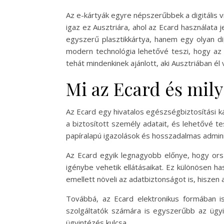
Az e-kártyák egyre népszerűbbek a digitális v
igaz ez Ausztriára, ahol az Ecard használata
egyszerű plasztikkártya, hanem egy olyan di
modern technológia lehetővé teszi, hogy az 
tehát mindenkinek ajánlott, aki Ausztriában él
Mi az Ecard és mily
Az Ecard egy hivatalos egészségbiztosítási k
a biztosított személy adatait, és lehetővé 
papíralapú igazolások és hosszadalmas admini
Az Ecard egyik legnagyobb előnye, hogy orsz
igénybe vehetik ellátásaikat. Ez különösen ha
emellett növeli az adatbiztonságot is, hisze
Továbbá, az Ecard elektronikus formában i
szolgáltatók számára is egyszerűbb az ügyi
ügyintézés kulcsa.