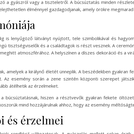
zó a gyászról vagy a tiszteletről. A búcsúztatás minden részlet
 felejthetetlen élménnyel gazdagodjanak, amely örökre megmara
móniája
ig is lenyűgöző látványt nyújtott, tele szimbolikával és hagyom
ngú tisztségviselők és a családtagok is részt vesznek. A cerem
a meghitt atmoszférához. A helyszínen a díszes dekoráció és a 
k, amelyek a királynő életét ünneplik. A beszédekben gyakran feli
t. Az esemény során a zene szintén központi szerepet játszik
ább átélhetik az érzelmeket.
 búcsúztatásnak, hiszen a résztvevők gyakran fekete öltözete
a koszorúk mind hozzájárulnak ahhoz, hogy az esemény méltóságt
i és érzelmei
iói rendkívül változatosak. A gyászolás mellett sokan érzik a 