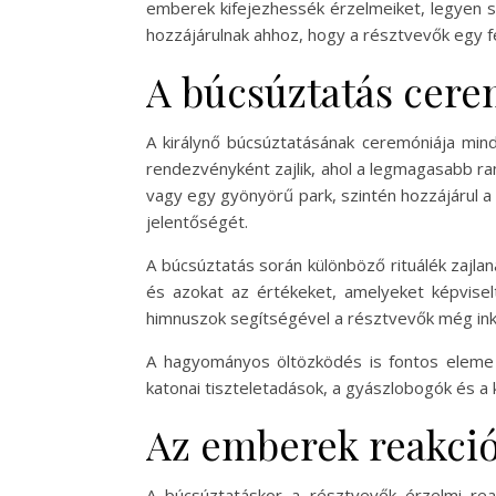
emberek kifejezhessék érzelmeiket, legyen s
hozzájárulnak ahhoz, hogy a résztvevők egy
A búcsúztatás cere
A királynő búcsúztatásának ceremóniája mind
rendezvényként zajlik, ahol a legmagasabb ra
vagy egy gyönyörű park, szintén hozzájárul 
jelentőségét.
A búcsúztatás során különböző rituálék zajlana
és azokat az értékeket, amelyeket képvisel
himnuszok segítségével a résztvevők még ink
A hagyományos öltözködés is fontos eleme a
katonai tiszteletadások, a gyászlobogók és 
Az emberek reakció
A búcsúztatáskor a résztvevők érzelmi reakc