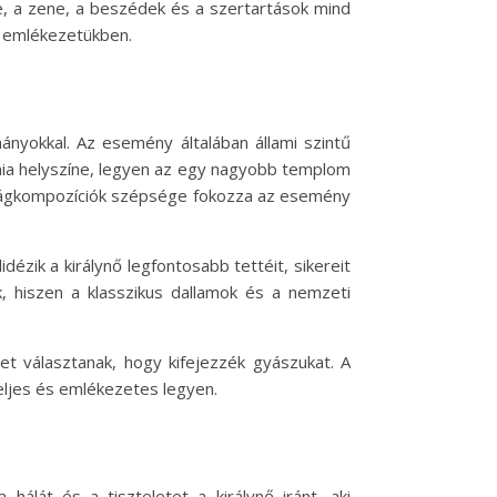
e, a zene, a beszédek és a szertartások mind
d emlékezetükben.
ányokkal. Az esemény általában állami szintű
ónia helyszíne, legyen az egy nagyobb templom
virágkompozíciók szépsége fokozza az esemény
dézik a királynő legfontosabb tettéit, sikereit
, hiszen a klasszikus dallamok és a nemzeti
t választanak, hogy kifejezzék gyászukat. A
eljes és emlékezetes legyen.
hálát és a tiszteletet a királynő iránt, aki