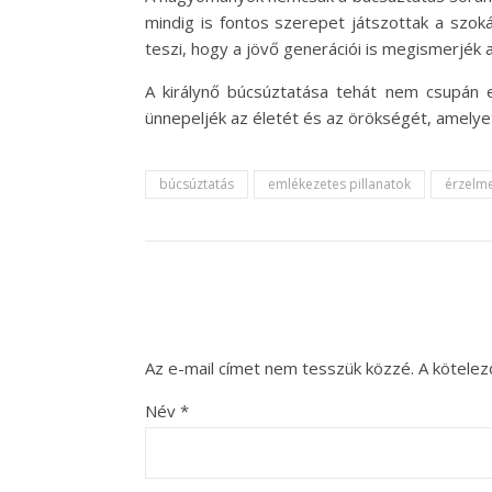
mindig is fontos szerepet játszottak a szok
teszi, hogy a jövő generációi is megismerjék a
A királynő búcsúztatása tehát nem csupán
ünnepeljék az életét és az örökségét, amelye
búcsúztatás
emlékezetes pillanatok
érzelm
Az e-mail címet nem tesszük közzé.
A kötele
Név
*