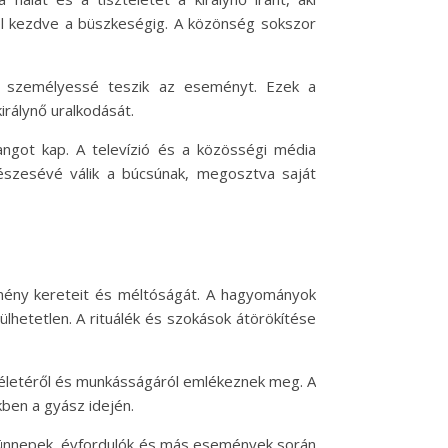
ól kezdve a büszkeségig. A közönség sokszor
bb személyessé teszik az eseményt. Ezek a
rálynő uralkodását.
ngot kap. A televízió és a közösségi média
észesévé válik a búcsúnak, megosztva saját
mény kereteit és méltóságát. A hagyományok
lhetetlen. A rituálék és szokások átörökítése
 életéről és munkásságáról emlékeznek meg. A
kben a gyász idején.
z ünnepek, évfordulók és más események során