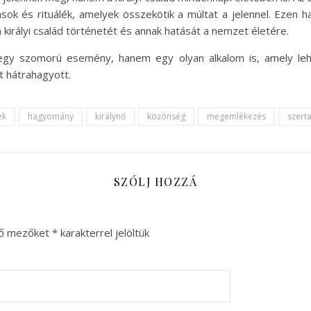
ások és rituálék, amelyek összekötik a múltat a jelennel. Ez
 királyi család történetét és annak hatását a nemzet életére.
 egy szomorú esemény, hanem egy olyan alkalom is, amely le
t hátrahagyott.
ek
hagyomány
királynő
közönség
megemlékezés
szert
SZÓLJ HOZZÁ
ző mezőket
*
karakterrel jelöltük