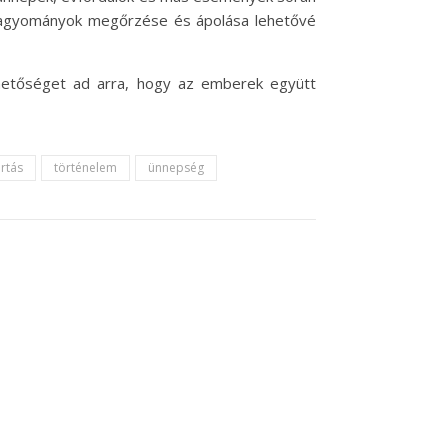
en hagyományok megőrzése és ápolása lehetővé
hetőséget ad arra, hogy az emberek együtt
artás
történelem
ünnepség