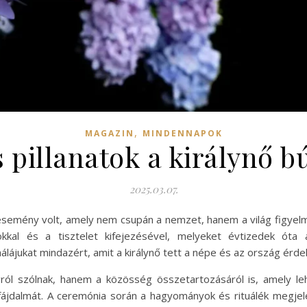
,
MAGAZIN
MINDENNAPOK
 pillanatok a királynő b
2025.03.07.
 esemény volt, amely nem csupán a nemzet, hanem a világ figyelm
kkal és a tisztelet kifejezésével, melyeket évtizedek ót
lájukat mindazért, amit a királynő tett a népe és az ország érd
ról szólnak, hanem a közösség összetartozásáról is, amely l
jdalmát. A ceremónia során a hagyományok és rituálék megjele