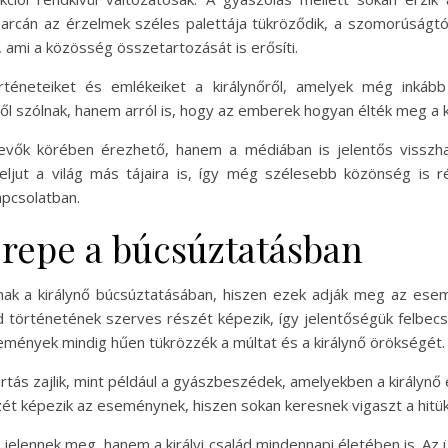
 arcán az érzelmek széles palettája tükröződik, a szomorúságt
 ami a közösség összetartozását is erősíti.
téneteiket és emlékeiket a királynőről, amelyek még inká
szólnak, hanem arról is, hogy az emberek hogyan élték meg a ki
vők körében érezhető, hanem a médiában is jelentős visszha
ljut a világ más tájaira is, így még szélesebb közönség is r
apcsolatban.
repe a búcsúztatásban
ak a királynő búcsúztatásában, hiszen ezek adják meg az ese
d történetének szerves részét képezik, így jelentőségük felbecsü
semények mindig hűen tükrözzék a múltat és a királynő örökségét.
tás zajlik, mint például a gyászbeszédek, amelyekben a királynő
szét képezik az eseménynek, hiszen sokan keresnek vigaszt a hitü
elennek meg, hanem a királyi család mindennapi életében is. A