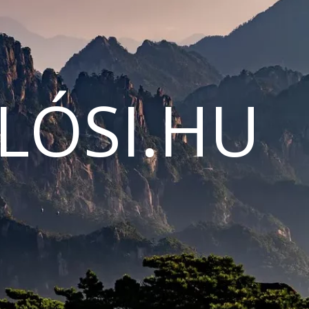
LÓSI.HU
N