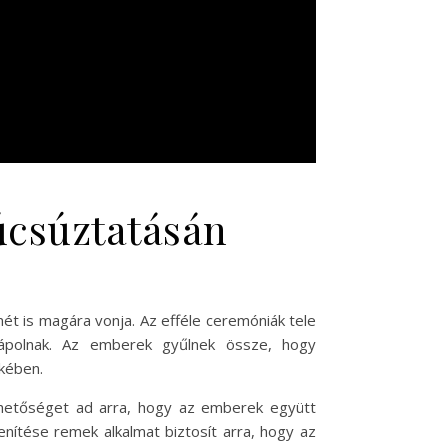
úcsúztatásán
ét is magára vonja. Az efféle ceremóniák tele
a ápolnak. Az emberek gyűlnek össze, hogy
ekében.
ehetőséget ad arra, hogy az emberek együtt
nítése remek alkalmat biztosít arra, hogy az