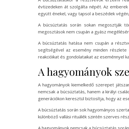
évtizedeken át szolgálta népét. Az emberek
együtt énekel, vagy tapsol a beszédek végén,
A búcsúztatás során sokan megosztják tör
megosztások nem csupán a gyász megéléséről 
A búcsúztatás hatása nem csupán a résztve
segítségével az esemény minden részlete e
reakcióikat és gondolataikat az eseménnyel k
A hagyományok sze
A hagyományok kiemelkedő szerepet játszan
nemcsak a búcsúztatás, hanem a királyi csalá
generációkon keresztül biztosítja, hogy az e
A búcsúztatás során sok hagyományos szertar
különböző vallási rituálék szintén szerves ré
A hagyományok nemcsak a búcsúztatás során j