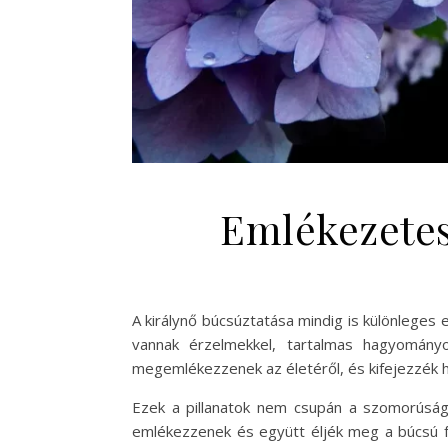
Emlékezetes
A királynő búcsúztatása mindig is különleges
vannak érzelmekkel, tartalmas hagyományo
megemlékezzenek az életéről, és kifejezzék há
Ezek a pillanatok nem csupán a szomorúság
emlékezzenek és együtt éljék meg a búcsú fá