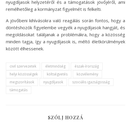
nyugdíjasok helyzetéről és a támogatások jövőjéről, ami
remélhetőleg a kormányzat figyelmét is felkelti.
A jövőbeni kihívásokra való reagálás során fontos, hogy a
döntéshozók figyelembe vegyék a nyugdíjasok hangját, és
megoldásokat találjanak a problémákra, hogy a közösség
minden tagja, így a nyugdíjasok is, méltó életkörülmények
között élhessenek.
civil szervezetek
életminőség
észak-írország
helyi közösségek
költségvetés
közvélemény
megszorítások
nyugdíjasok
szociális igazságosság
támogatás
SZÓLJ HOZZÁ