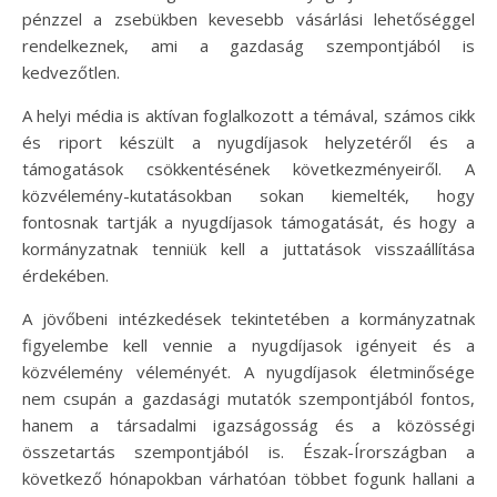
pénzzel a zsebükben kevesebb vásárlási lehetőséggel
rendelkeznek, ami a gazdaság szempontjából is
kedvezőtlen.
A helyi média is aktívan foglalkozott a témával, számos cikk
és riport készült a nyugdíjasok helyzetéről és a
támogatások csökkentésének következményeiről. A
közvélemény-kutatásokban sokan kiemelték, hogy
fontosnak tartják a nyugdíjasok támogatását, és hogy a
kormányzatnak tenniük kell a juttatások visszaállítása
érdekében.
A jövőbeni intézkedések tekintetében a kormányzatnak
figyelembe kell vennie a nyugdíjasok igényeit és a
közvélemény véleményét. A nyugdíjasok életminősége
nem csupán a gazdasági mutatók szempontjából fontos,
hanem a társadalmi igazságosság és a közösségi
összetartás szempontjából is. Észak-Írországban a
következő hónapokban várhatóan többet fogunk hallani a