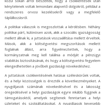
közül sokan arról beszéltek, hogy a csökkentések után
kénytelenek voltak lemondani alapvető dolgokról, például a
rendszeres orvosi kezelésekről vagy a megfelelő
táplálkozásról.
A politikai válaszok is megoszlottak a kérdésben. Néhány
politikai párt, különösen azok, akik a szociális igazságosság
mellett állnak ki, a juttatások visszaállítása mellett érveltek.
Mások, akik a költségvetési megszorítások mellett
foglalnak állást, arra figyelmeztettek, hogy a
kormányzatnak meg kell találnia a módját a pénzügyi
stabilitás biztosításának, és hogy a költségvetési fegyelem
elengedhetetlen a jövőbeli gazdasági növekedéshez.
A juttatások csökkentésének hatásai széleskörűek voltak,
és a helyi közösségek is érezték a következményeket. A
nyugdíjasok számának növekedésével és a lakosság
öregedésével a helyi gazdaságok egyre inkább függnek a
támogatásoktól, amelyek segítenek fenntartani a helyi
üzleteket és szolgáltatásokat. A nyugdíjasok kevesebb