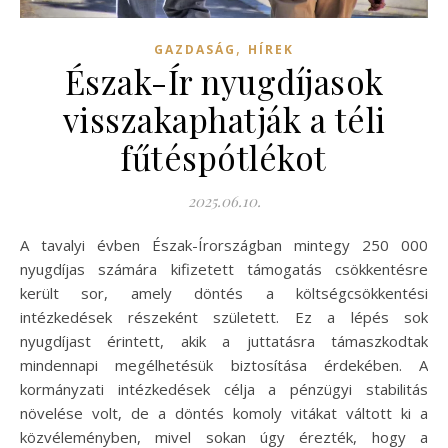
,
GAZDASÁG
HÍREK
Észak-Ír nyugdíjasok
visszakaphatják a téli
fűtéspótlékot
2025.06.10.
A tavalyi évben Észak-Írországban mintegy 250 000
nyugdíjas számára kifizetett támogatás csökkentésre
került sor, amely döntés a költségcsökkentési
intézkedések részeként született. Ez a lépés sok
nyugdíjast érintett, akik a juttatásra támaszkodtak
mindennapi megélhetésük biztosítása érdekében. A
kormányzati intézkedések célja a pénzügyi stabilitás
növelése volt, de a döntés komoly vitákat váltott ki a
közvéleményben, mivel sokan úgy érezték, hogy a