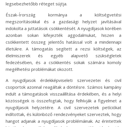
legsebezhetőbb réteget sújtja.
Észak-Írország kormánya a költségvetési
megszorításokkal és a gazdasági helyzet javításával
indokolta a juttatások csökkentését. A nyugdíjasok körében
azonban sokan kifejezték aggodalmukat, hiszen a
csökkentett összeg jelentős hatással volt a mindennapi
életükre. A támogatás segített a rezsi költségek, az
élelmiszerek és egyéb alapvető szükségletek
fedezésében, és a csökkentés sokak számára komoly
megélhetési problémákat okozott.
A nyugdíjasok érdekképviseleti szervezetei és civil
csoportok azonnal reagáltak a döntésre. Számos kampány
indult a támogatások visszaállítása érdekében, és a helyi
közösségek is összefogtak, hogy felhívják a figyelmet a
nyugdíjasok helyzetére. A civil szervezetek petíciókat
indítottak, és különböző rendezvényeket szerveztek, hogy
hangot adjanak a nyugdíjasok problémáinak. Az érintettek