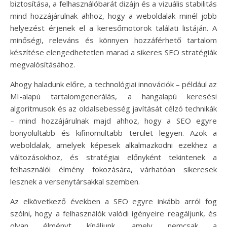
biztosítása, a felhasználóbarát dizájn és a vizuális stabilitás
mind hozzájárulnak ahhoz, hogy a weboldalak minél jobb
helyezést érjenek el a keresőmotorok találati listáján. A
minőségi, releváns és könnyen hozzáférhető tartalom
készítése elengedhetetlen marad a sikeres SEO stratégiák
megvalósításához.
Ahogy haladunk előre, a technológiai innovációk – például az
MI-alapú tartalomgenerálás, a hangalapú keresési
algoritmusok és az oldalsebesség javítását célzó technikák
– mind hozzájárulnak majd ahhoz, hogy a SEO egyre
bonyolultabb és kifinomultabb terület legyen. Azok a
weboldalak, amelyek képesek alkalmazkodni ezekhez a
változásokhoz, és stratégiai előnyként tekintenek a
felhasználói élmény fokozására, várhatóan sikeresek
lesznek a versenytársakkal szemben.
Az elkövetkező években a SEO egyre inkább arról fog
szólni, hogy a felhasználók valódi igényeire reagáljunk, és
olyan élményt kínáljunk, amely nemcsak a