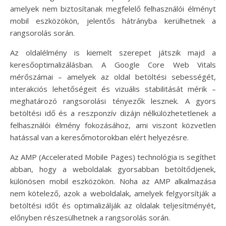
amelyek nem biztosítanak megfelelő felhasználói élményt
mobil eszközökön, jelentős hátrányba kerülhetnek a
rangsorolás során.
Az oldalélmény is kiemelt szerepet játszik majd a
keresőoptimalizálásban. A Google Core Web Vitals
mérőszámai – amelyek az oldal betöltési sebességét,
interakciós lehetőségeit és vizuális stabilitását mérik –
meghatározó rangsorolási tényezők lesznek. A gyors
betöltési idő és a reszponzív dizájn nélkülözhetetlenek a
felhasználói élmény fokozásához, ami viszont közvetlen
hatással van a keresőmotorokban elért helyezésre.
Az AMP (Accelerated Mobile Pages) technológia is segíthet
abban, hogy a weboldalak gyorsabban betöltődjenek,
különösen mobil eszközökön. Noha az AMP alkalmazása
nem kötelező, azok a weboldalak, amelyek felgyorsítják a
betöltési időt és optimalizálják az oldalak teljesítményét,
előnyben részesülhetnek a rangsorolás során.