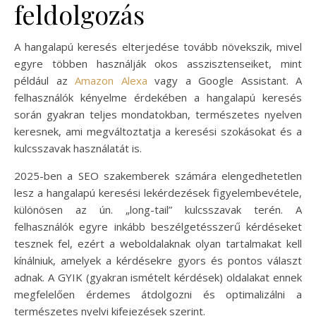
feldolgozás
A hangalapú keresés elterjedése tovább növekszik, mivel
egyre többen használják okos asszisztenseiket, mint
például az
Amazon Alexa
vagy a Google Assistant. A
felhasználók kényelme érdekében a hangalapú keresés
során gyakran teljes mondatokban, természetes nyelven
keresnek, ami megváltoztatja a keresési szokásokat és a
kulcsszavak használatát is.
2025-ben a SEO szakemberek számára elengedhetetlen
lesz a hangalapú keresési lekérdezések figyelembevétele,
különösen az ún. „long-tail” kulcsszavak terén. A
felhasználók egyre inkább beszélgetésszerű kérdéseket
tesznek fel, ezért a weboldalaknak olyan tartalmakat kell
kínálniuk, amelyek a kérdésekre gyors és pontos választ
adnak. A GYIK (gyakran ismételt kérdések) oldalakat ennek
megfelelően érdemes átdolgozni és optimalizálni a
természetes nyelvi kifejezések szerint.