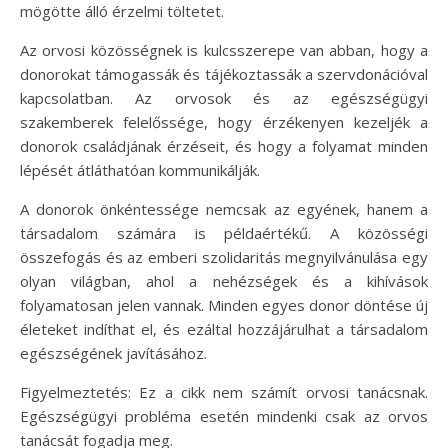
mögötte álló érzelmi töltetet.
Az orvosi közösségnek is kulcsszerepe van abban, hogy a
donorokat támogassák és tájékoztassák a szervdonációval
kapcsolatban. Az orvosok és az egészségügyi
szakemberek felelőssége, hogy érzékenyen kezeljék a
donorok családjának érzéseit, és hogy a folyamat minden
lépését átláthatóan kommunikálják.
A donorok önkéntessége nemcsak az egyének, hanem a
társadalom számára is példaértékű. A közösségi
összefogás és az emberi szolidaritás megnyilvánulása egy
olyan világban, ahol a nehézségek és a kihívások
folyamatosan jelen vannak. Minden egyes donor döntése új
életeket indíthat el, és ezáltal hozzájárulhat a társadalom
egészségének javításához.
Figyelmeztetés: Ez a cikk nem számít orvosi tanácsnak.
Egészségügyi probléma esetén mindenki csak az orvos
tanácsát fogadja meg.