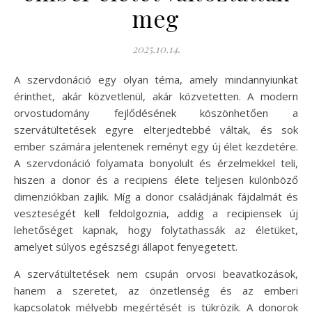
meg
2025.10.14.
A szervdonáció egy olyan téma, amely mindannyiunkat
érinthet, akár közvetlenül, akár közvetetten. A modern
orvostudomány fejlődésének köszönhetően a
szervátültetések egyre elterjedtebbé váltak, és sok
ember számára jelentenek reményt egy új élet kezdetére.
A szervdonáció folyamata bonyolult és érzelmekkel teli,
hiszen a donor és a recipiens élete teljesen különböző
dimenziókban zajlik. Míg a donor családjának fájdalmát és
veszteségét kell feldolgoznia, addig a recipiensek új
lehetőséget kapnak, hogy folytathassák az életüket,
amelyet súlyos egészségi állapot fenyegetett.
A szervátültetések nem csupán orvosi beavatkozások,
hanem a szeretet, az önzetlenség és az emberi
kapcsolatok mélyebb megértését is tükrözik. A donorok