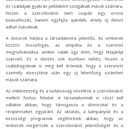
és családjaik gyakran példaként szolgálnak mások számára,
hiszen a szervdonáció nem csupán egy orvosi
beavatkozás, hanem egyfajta ajándék, amely új életet
adhat másoknak.
A donorok hatása a társadalomra jelentős. Az emberek
közötti összefogás, az empátia és a szeretet
megnyilvánulása, amikor valaki úgy dönt, hogy felajánlja
szerveit. Ez a döntés sok esetben nehéz, hiszen a
családtagoknak is meg kell érteniük, hogy a szeretett
személy elvesztése után egy új lehetőség születhet
mások számára.
Az önkéntesség és a tudatosság növelése a szervdonáció
mellett fontos feladat. A társadalomnak is részt kell
vállalnia abban, hogy támogassa a donorokat és a
recipienseket egyaránt. Az oktatás, a kampányok és a
közösségi programok segíthetnek abban, hogy az
emberek megértsék a szervdonáció jelentőségét és a