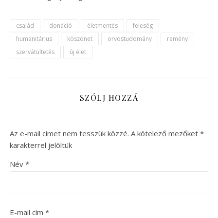
család
donáció
életmentés
feleség
humanitárius
köszönet
orvostudomány
remény
szervátültetés
új élet
SZÓLJ HOZZÁ
Az e-mail címet nem tesszük közzé.
A kötelező mezőket
*
karakterrel jelöltük
Név
*
E-mail cím
*