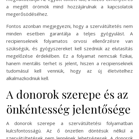
a megélt örömök mind hozzájárulnak a kapcsolatok
megerősödéséhez.
Fontos azonban megjegyezni, hogy a szervátültetés nem
minden esetben garantálja a teljes gyógyulást. A
recipienseknek folyamatos orvosi ellenőrzésre van
szükségük, és gyógyszereket kell szedniük az elutasítás
megelőzése érdekében. Ez a folyamat nemcsak fizikai,
hanem mentális terhet is jelent, hiszen a recipienseknek
tudomásul kell venniük, hogy az új életvitelhez
alkalmazkodniuk kell.
A donorok szerepe és az
önkéntesség jelentősége
A donorok szerepe a szervátültetési folyamatban
kulcsfontosságú. Az ő önzetlen döntésük nélkül a
szervátültetések nem lennének lehetségesek. A donorok