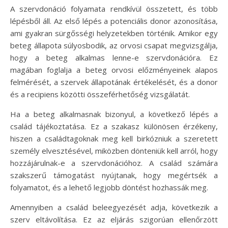
A szervdonáció folyamata rendkívül összetett, és több
lépésből áll. Az első lépés a potenciális donor azonosítása,
ami gyakran sürgősségi helyzetekben történik. Amikor egy
beteg állapota súlyosbodik, az orvosi csapat megvizsgálja,
hogy a beteg alkalmas lenne-e szervdonációra. Ez
magában foglalja a beteg orvosi előzményeinek alapos
felmérését, a szervek állapotának értékelését, és a donor
és a recipiens közötti összeférhetőség vizsgálatát.
Ha a beteg alkalmasnak bizonyul, a következő lépés a
család tájékoztatása. Ez a szakasz különösen érzékeny,
hiszen a családtagoknak meg kell birkózniuk a szeretett
személy elvesztésével, miközben dönteniük kell arról, hogy
hozzájárulnak-e a szervdonációhoz. A család számára
szakszerű támogatást nyújtanak, hogy megértsék a
folyamatot, és a lehető legjobb döntést hozhassák meg.
Amennyiben a család beleegyezését adja, következik a
szerv eltávolítása. Ez az eljárás szigorúan ellenőrzött