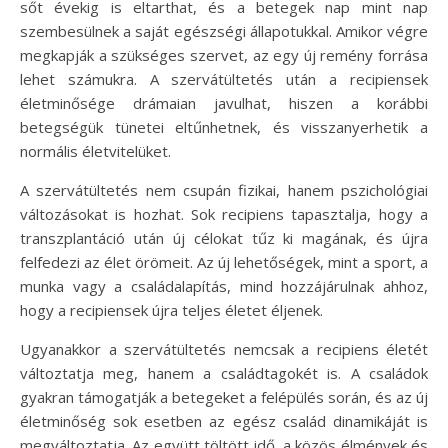
sőt évekig is eltarthat, és a betegek nap mint nap
szembesülnek a saját egészségi állapotukkal. Amikor végre
megkapják a szükséges szervet, az egy új remény forrása
lehet számukra. A szervátültetés után a recipiensek
életminősége drámaian javulhat, hiszen a korábbi
betegségük tünetei eltűnhetnek, és visszanyerhetik a
normális életvitelüket.
A szervátültetés nem csupán fizikai, hanem pszichológiai
változásokat is hozhat. Sok recipiens tapasztalja, hogy a
transzplantáció után új célokat tűz ki magának, és újra
felfedezi az élet örömeit. Az új lehetőségek, mint a sport, a
munka vagy a családalapítás, mind hozzájárulnak ahhoz,
hogy a recipiensek újra teljes életet éljenek.
Ugyanakkor a szervátültetés nemcsak a recipiens életét
változtatja meg, hanem a családtagokét is. A családok
gyakran támogatják a betegeket a felépülés során, és az új
életminőség sok esetben az egész család dinamikáját is
megváltoztatja. Az együtt töltött idő, a közös élmények és