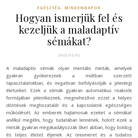
,
EGÉSZSÉG
MINDENNAPOK
Hogyan ismerjük fel és
kezeljük a maladaptív
sémákat?
2025.03.03.
A maladaptív sémák olyan mentális minták, amelyek
gyakran gyökereznek a múltban szerzett
tapasztalatokban, és negatívan befolyásolják a jelenlegi
életünket. Ezek a sémák gyakran automatikus reakciók
formájában jelentkeznek, megnehezítve ezzel a helyes
döntések meghozatalát és a kapcsolatok egészséges
működését. Az emberek hajlamosak ezeket a sémákat
anélkül megélni, hogy tudatában lennének, holott ezek a
minták gyakran megakadályozzák őket abban, hogy boldog
és teljes életet éljenek. Az önismeret és a tudatos