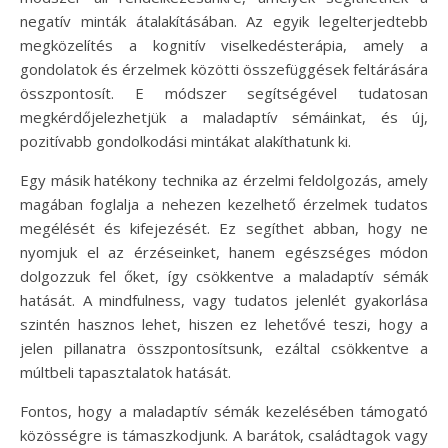
negatív minták átalakításában. Az egyik legelterjedtebb
megközelítés a kognitív viselkedésterápia, amely a
gondolatok és érzelmek közötti összefüggések feltárására
összpontosít. E módszer segítségével tudatosan
megkérdőjelezhetjük a maladaptív sémáinkat, és új,
pozitívabb gondolkodási mintákat alakíthatunk ki.
Egy másik hatékony technika az érzelmi feldolgozás, amely
magában foglalja a nehezen kezelhető érzelmek tudatos
megélését és kifejezését. Ez segíthet abban, hogy ne
nyomjuk el az érzéseinket, hanem egészséges módon
dolgozzuk fel őket, így csökkentve a maladaptív sémák
hatását. A mindfulness, vagy tudatos jelenlét gyakorlása
szintén hasznos lehet, hiszen ez lehetővé teszi, hogy a
jelen pillanatra összpontosítsunk, ezáltal csökkentve a
múltbeli tapasztalatok hatását.
Fontos, hogy a maladaptív sémák kezelésében támogató
közösségre is támaszkodjunk. A barátok, családtagok vagy