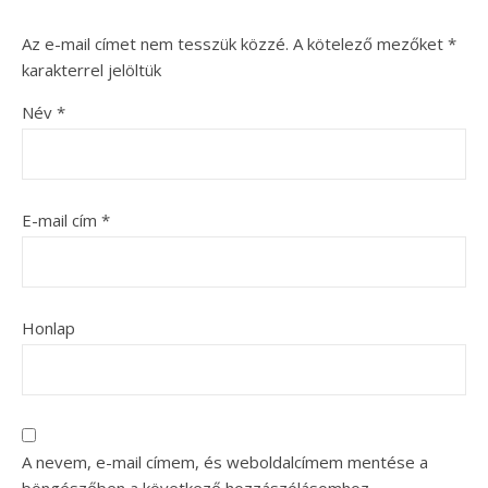
Az e-mail címet nem tesszük közzé.
A kötelező mezőket
*
karakterrel jelöltük
Név
*
E-mail cím
*
Honlap
A nevem, e-mail címem, és weboldalcímem mentése a
böngészőben a következő hozzászólásomhoz.