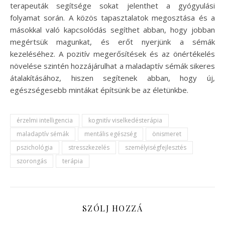
terapeuták segítsége sokat jelenthet a gyógyulási
folyamat során. A közös tapasztalatok megosztása és a
másokkal való kapcsolódás segíthet abban, hogy jobban
megértsük magunkat, és erőt nyerjünk a sémák
kezeléséhez. A pozitív megerősítések és az önértékelés
növelése szintén hozzájárulhat a maladaptív sémák sikeres
átalakításához, hiszen segítenek abban, hogy új,
egészségesebb mintákat építsünk be az életünkbe.
érzelmi intelligencia
kognitív viselkedésterápia
maladaptív sémák
mentális egészség
önismeret
pszichológia
stresszkezelés
személyiségfejlesztés
szorongás
terápia
SZÓLJ HOZZÁ