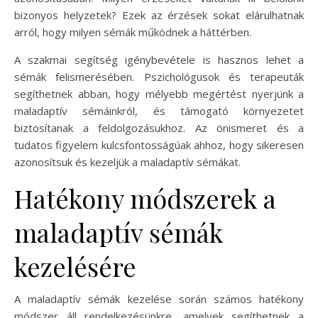
bizonyos helyzetek? Ezek az érzések sokat elárulhatnak
arról, hogy milyen sémák működnek a háttérben.
A szakmai segítség igénybevétele is hasznos lehet a
sémák felismerésében. Pszichológusok és terapeuták
segíthetnek abban, hogy mélyebb megértést nyerjünk a
maladaptív sémáinkról, és támogató környezetet
biztosítanak a feldolgozásukhoz. Az önismeret és a
tudatos figyelem kulcsfontosságúak ahhoz, hogy sikeresen
azonosítsuk és kezeljük a maladaptív sémákat.
Hatékony módszerek a
maladaptív sémák
kezelésére
A maladaptív sémák kezelése során számos hatékony
módszer áll rendelkezésünkre, amelyek segíthetnek a