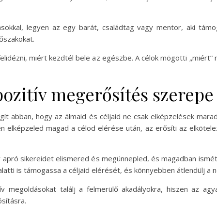
sokkal, legyen az egy barát, családtag vagy mentor, aki támo
őszakokat.
elidézni, miért kezdtél bele az egészbe. A célok mögötti „miért”
 pozitív megerősítés szerepe
egít abban, hogy az álmaid és céljaid ne csak elképzelések mara
 elképzeled magad a célod elérése után, az erősíti az elkötel
or apró sikereidet elismered és megünnepled, és magadban ismét
alatti is támogassa a céljaid elérését, és könnyebben átlendülj a
tív megoldásokat találj a felmerülő akadályokra, hiszen az ag
sításra.