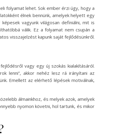
li folyamat lehet. Sok ember érzi úgy, hogy a
olatokként élnek bennünk, amelyek helyett egy
képesek vagyunk világosan definiálni, mit is
síthatóbbá válik. Ez a folyamat nem csupán a
tos visszajelzést kapunk saját fejlődésünkről.
fejlődésről vagy egy új szokás kialakításáról.
k lenni”, akkor nehéz lesz rá irányítani az
ünk. Emellett az elérhető lépések motiválnak,
k közelebb álmainkhoz, és melyek azok, amelyek
önnyebb nyomon követni, hol tartunk, és mikor
?