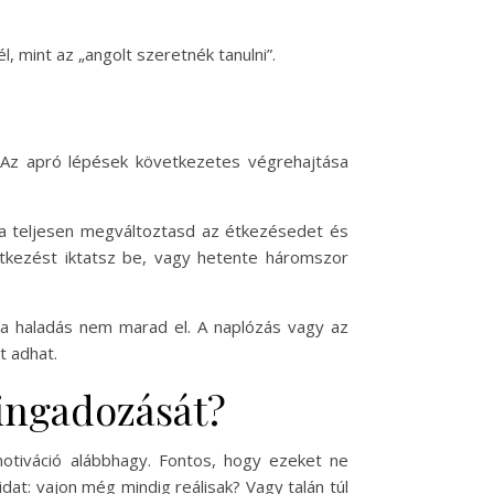
 mint az „angolt szeretnék tanulni”.
. Az apró lépések következetes végrehajtása
kra teljesen megváltoztasd az étkezésedet és
tkezést iktatsz be, vagy hetente háromszor
 a haladás nem marad el. A naplózás vagy az
t adhat.
 ingadozását?
otiváció alábbhagy. Fontos, hogy ezeket ne
dat: vajon még mindig reálisak? Vagy talán túl