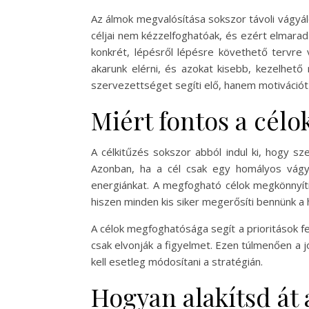
Az álmok megvalósítása sokszor távoli vágyál
céljai nem kézzelfoghatóak, és ezért elmarad
konkrét, lépésről lépésre követhető tervre 
akarunk elérni, és azokat kisebb, kezelhető
szervezettséget segíti elő, hanem motivációt 
Miért fontos a cél
A célkitűzés sokszor abból indul ki, hogy sze
Azonban, ha a cél csak egy homályos vágy, 
energiánkat. A megfogható célok megkönnyítik
hiszen minden kis siker megerősíti bennünk a 
A célok megfoghatósága segít a prioritások fe
csak elvonják a figyelmet. Ezen túlmenően a 
kell esetleg módosítani a stratégián.
Hogyan alakítsd át 