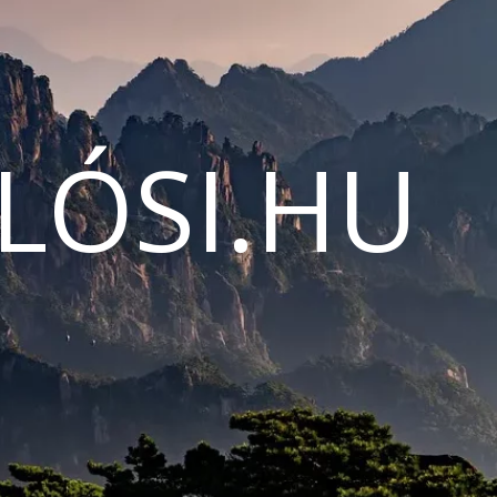
LÓSI.HU
N