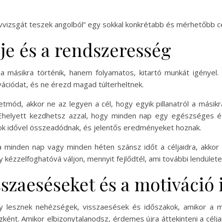
vizsgát teszek angolból” egy sokkal konkrétabb és mérhetőbb cél,
je és a rendszeresség
a másikra történik, hanem folyamatos, kitartó munkát igényel
ivációdat, és ne érezd magad túlterheltnek.
mód, akkor ne az legyen a cél, hogy egyik pillanatról a mási
 Ehelyett kezdhetsz azzal, hogy minden nap egy egészséges é
sok idővel összeadódnak, és jelentős eredményeket hoznak.
a minden nap vagy minden héten szánsz időt a céljaidra, akkor
 kézzelfoghatóvá váljon, mennyit fejlődtél, ami további lendülete
sszaeséseket és a motiváció
y lesznek nehézségek, visszaesések és időszakok, amikor a m
ént. Amikor elbizonytalanodsz, érdemes újra áttekinteni a céljai