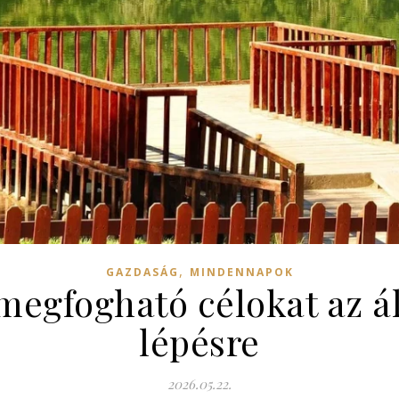
,
GAZDASÁG
MINDENNAPOK
egfogható célokat az á
lépésre
2026.05.22.