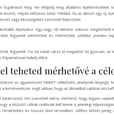
n fogalmazd meg. Ne elégedj meg általános kijelentésekkel, ha
 között, milyen időtávon belül. Például, ha az álmod egy új nye
kincset vagy készségeket szeretnél fejleszteni.
onkrétabb lépésekre. Egy nagy cél elérése sokszor megterhelő 
célok legyenek elérhetőek és mérhetőek, például „minden na
töttek legyenek. Ha túl sokat vársz el magadtól túl gyorsan, az
 folyamatosan haladj előre.
l teheted mérhetővé a cél
ódszer az úgynevezett SMART-célkitűzés, amelynek lényege, hog
z a keretrendszer segít abban, hogy az álmaidból valóban kézzelf
ll határoznod, mit szeretnél elérni, mérhető, hogy legyen valami
hogy a kitűzött célnak reálisnak kell lennie a jelenlegi képesség
ás területeihez és hosszú távú terveidhez. Időhöz kötött pedig a