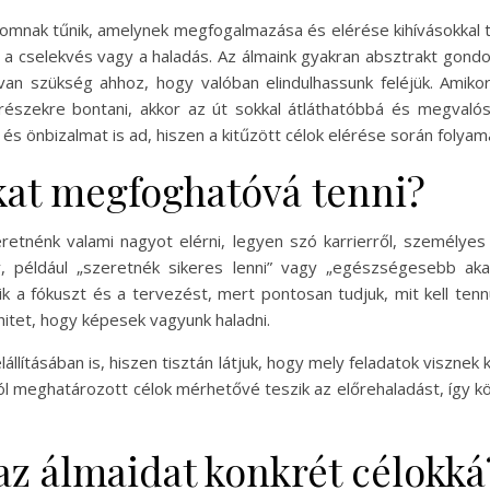
omnak tűnik, amelynek megfogalmazása és elérése kihívásokkal te
 a cselekvés vagy a haladás. Az álmaink gyakran absztrakt gond
van szükség ahhoz, hogy valóban elindulhassunk feléjük. Amikor 
 részekre bontani, akkor az út sokkal átláthatóbbá és megvaló
és önbizalmat is ad, hiszen a kitűzött célok elérése során folyama
okat megfoghatóvá tenni?
retnénk valami nagyot elérni, legyen szó karrierről, személyes 
például „szeretnék sikeres lenni” vagy „egészségesebb akaro
 a fókuszt és a tervezést, mert pontosan tudjuk, mit kell tenn
hitet, hogy képesek vagyunk haladni.
lállításában is, hiszen tisztán látjuk, hogy mely feladatok viszne
jól meghatározott célok mérhetővé teszik az előrehaladást, így k
az álmaidat konkrét célokká