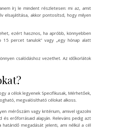
nem írj le mindent részletesen: mi az, amit
lv elsajátítása, akkor pontosítsd, hogy milyen
lehet, ezért hasznos, ha apróbb, könnyebben
p 15 percet tanulok” vagy „egy hónap alatt
 könnyen csalódáshoz vezethet. Az időkorlátok
okat?
y a célok legyenek Specifikusak, Mérhetőek,
ogható, megvalósítható célokat alkoss.
lyen mérőszám vagy kritérium, amivel igazolni
eid és erőforrásaid alapján. Releváns pedig azt
 határidő megadását jelenti, ami nélkül a cél