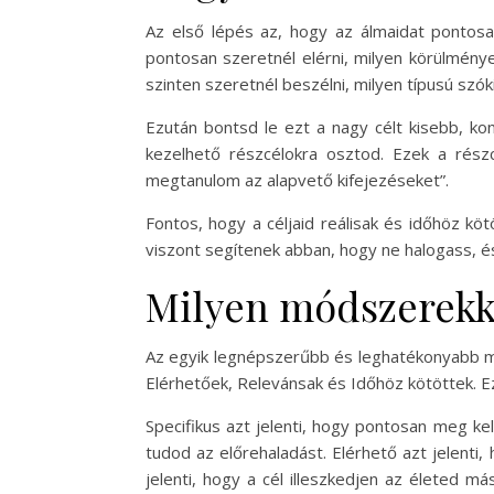
Az első lépés az, hogy az álmaidat pontosa
pontosan szeretnél elérni, milyen körülmények
szinten szeretnél beszélni, milyen típusú szó
Ezután bontsd le ezt a nagy célt kisebb, k
kezelhető részcélokra osztod. Ezek a rész
megtanulom az alapvető kifejezéseket”.
Fontos, hogy a céljaid reálisak és időhöz kö
viszont segítenek abban, hogy ne halogass, és
Milyen módszerekke
Az egyik legnépszerűbb és leghatékonyabb m
Elérhetőek, Relevánsak és Időhöz kötöttek. E
Specifikus azt jelenti, hogy pontosan meg ke
tudod az előrehaladást. Elérhető azt jelenti, 
jelenti, hogy a cél illeszkedjen az életed m