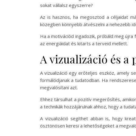
sokat vállalsz egyszerre?
Az is hasznos, ha megosztod a céljaidat má
közegben könnyebb átvészelni a nehezebb id
Ha a motivációd ingadozik, próbáld meg újra f
az energiáidat és kitarts a terveid mellett.
A vizualizáció és a
A vizualizáció egy erőteljes eszköz, amely s
formálódjanak a tudatodban. Ha rendszeresen
megvalósítani azt.
Ehhez társulhat a pozitív megerősítés, amik
a technikák hozzájárulnak ahhoz, hogy a tudat
A vizualizáció segíthet abban is, hogy krea
ösztönösen keresi a lehetőségeket a megvaló