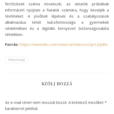
fertőzések száma növekszik, az oktatók próbálnak
információt nyújtani a fiatalok számára, hogy kezeljék a
tévhiteket. A jövőbeli lépések és a szabályozások
alkalmazása tehát kulcsfontosságú a gyermekek
védelmében és a digitális környezet biztonságosabbá
tételében.
Forrás:
https://www.bbc.com/news/articles/cx2qn1j0jd6o
hiányosság
SZÓLJ HOZZÁ
Az e-mail címet nem tesszük közzé.
A kötelező mezőket
*
karakterrel jelöltük