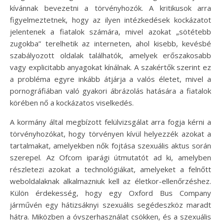
kívánnak bevezetni a törvényhozók. A kritikusok arra
figyelmeztetnek, hogy az ilyen intézkedések kockázatot
jelentenek a fiatalok számára, mivel azokat „sötétebb
zugokba” terelhetik az interneten, ahol kisebb, kevésbé
szabályozott oldalak találhatók, amelyek erőszakosabb
vagy explicitabb anyagokat kínálnak. A szakértők szerint ez
a probléma egyre inkább átjárja a valós életet, mivel a
pornográfiában való gyakori ábrázolás hatására a fiatalok
körében nő a kockázatos viselkedés.
A kormány által megbízott felülvizsgálat arra fogja kérni a
törvényhozókat, hogy törvényen kívül helyezzék azokat a
tartalmakat, amelyekben nők fojtása szexuális aktus során
szerepel. Az Ofcom iparági útmutatót ad ki, amelyben
részletezi azokat a technológiákat, amelyeket a felnőtt
weboldalaknak alkalmazniuk kell az életkor-ellenőrzéshez.
Külön érdekesség, hogy egy Oxford Bus Company
járművén egy hátizsáknyi szexuális segédeszköz maradt
hátra. Miközben a óvszerhasználat csökken, és a szexuális