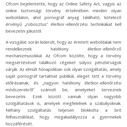
Ofcom bejelentette, hogy az Online Safety Act, vagyis az
online biztonsági törvény értelmében minden olyan
weboldalon, ahol pornográf anyag található, kötelező
érvényű „robosztus” életkor-ellenőrzési technikákat kell
bevezetni júliustól.
A vizsgálat során kiderült, hogy az érintett weboldalak nem
rendelkeznek hatékony életkor-ellenőrző
mechanizmusokkal. Az Ofcom közölte, hogy a törvény
megsértésével találkozó cégeket súlyos pénzbírságok
várják. Az elmúlt hónapokban sok olyan szolgáltatás, amely
saját pornográf tartalmat publikál, eleget tett a törvény
előírásainak, és „nagyon hatékony életkor-ellenőrzési
módszerekről” számolt be, amelyeket terveznek
bevezetni. Ezek között vannak olyan nagyobb
szolgáltatások is, amelyek megfelelnek a szabályoknak.
Néhány szolgáltatás teljesen blokkolta a brit
felhasználókat, hogy megakadályozza a gyermekek
hozzáférését.