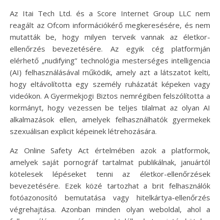
Az Itai Tech Ltd. és a Score Internet Group LLC nem
reagált az Ofcom információkérő megkeresésére, és nem
mutatták be, hogy milyen terveik vannak az életkor-
ellenőrzés bevezetésére. Az egyik cég platformján
elérhető „nudifying” technológia mesterséges intelligencia
(AI) felhasználásával működik, amely azt a látszatot kelti,
hogy eltávolította egy személy ruházatát képeken vagy
videókon. A Gyermekjogi Biztos nemrégiben felszólította a
kormányt, hogy vezessen be teljes tilalmat az olyan AI
alkalmazások ellen, amelyek felhasználhatók gyermekek
szexuálisan explicit képeinek létrehozására.
Az Online Safety Act értelmében azok a platformok,
amelyek saját pornográf tartalmat publikálnak, januártól
kötelesek lépéseket tenni az életkor-ellenőrzések
bevezetésére. Ezek közé tartozhat a brit felhasználók
fotóazonosító bemutatása vagy hitelkártya-ellenőrzés
végrehajtása. Azonban minden olyan weboldal, ahol a