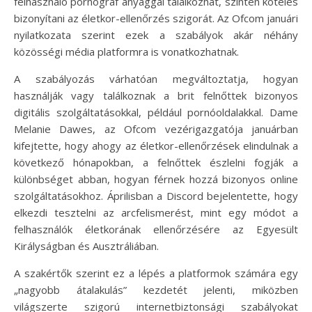
felhasználó pornográf anyaggal találkozhat, szintén köteles
bizonyítani az életkor-ellenőrzés szigorát. Az Ofcom januári
nyilatkozata szerint ezek a szabályok akár néhány
közösségi média platformra is vonatkozhatnak.
A szabályozás várhatóan megváltoztatja, hogyan
használják vagy találkoznak a brit felnőttek bizonyos
digitális szolgáltatásokkal, például pornóoldalakkal. Dame
Melanie Dawes, az Ofcom vezérigazgatója januárban
kifejtette, hogy ahogy az életkor-ellenőrzések elindulnak a
következő hónapokban, a felnőttek észlelni fogják a
különbséget abban, hogyan férnek hozzá bizonyos online
szolgáltatásokhoz. Áprilisban a Discord bejelentette, hogy
elkezdi tesztelni az arcfelismerést, mint egy módot a
felhasználók életkorának ellenőrzésére az Egyesült
Királyságban és Ausztráliában.
A szakértők szerint ez a lépés a platformok számára egy
„nagyobb átalakulás” kezdetét jelenti, miközben
világszerte szigorú internetbiztonsági szabályokat