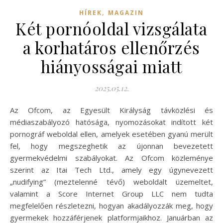
,
HÍREK
MAGAZIN
Két pornóoldal vizsgálata
a korhatáros ellenőrzés
hiányosságai miatt
2025.05.12.
Az Ofcom, az Egyesült Királyság távközlési és
médiaszabályozó hatósága, nyomozásokat indított két
pornográf weboldal ellen, amelyek esetében gyanú merült
fel, hogy megszeghetik az újonnan bevezetett
gyermekvédelmi szabályokat. Az Ofcom közleménye
szerint az Itai Tech Ltd., amely egy úgynevezett
„nudifying” (meztelenné tévő) weboldalt üzemeltet,
valamint a Score Internet Group LLC nem tudta
megfelelően részletezni, hogyan akadályozzák meg, hogy
gyermekek hozzáférjenek platformjaikhoz. Januárban az