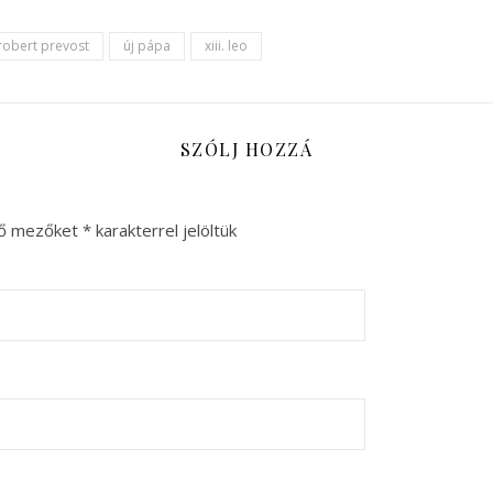
robert prevost
új pápa
xiii. leo
SZÓLJ HOZZÁ
ző mezőket
*
karakterrel jelöltük