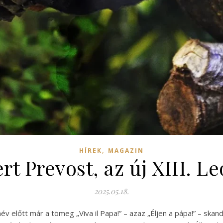
,
HÍREK
MAGAZIN
rt Prevost, az új XIII. L
2025.05.18.
név előtt már a tömeg „Viva il Papa!” – azaz „Éljen a pápa!” – skan