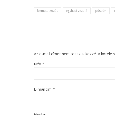
bemutatkozás
egyházi vezető
püspök
Az e-mail címet nem tesszük közzé.
A kötele
Név
*
E-mail cím
*
Honlap