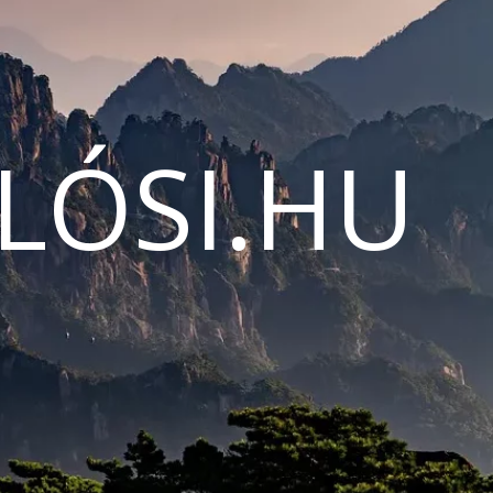
LÓSI.HU
N