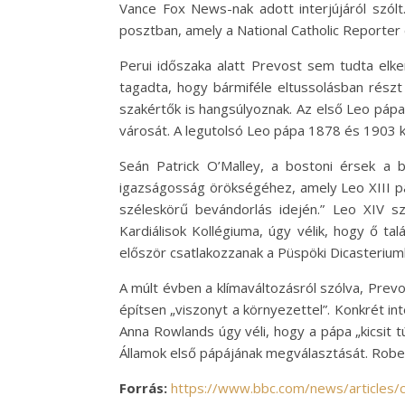
Vance Fox News-nak adott interjújáról szólt
posztban, amely a National Catholic Reporter 
Perui időszaka alatt Prevost sem tudta elke
tagadta, hogy bármiféle eltussolásban részt 
szakértők is hangsúlyoznak. Az első Leo pápa,
városát. A legutolsó Leo pápa 1878 és 1903 
Seán Patrick O’Malley, a bostoni érsek a b
igazságosság örökségéhez, amely Leo XIII páp
széleskörű bevándorlás idején.” Leo XIV s
Kardiálisok Kollégiuma, úgy vélik, hogy ő t
először csatlakozzanak a Püspöki Dicasteriumh
A múlt évben a klímaváltozásról szólva, Prevo
építsen „viszonyt a környezettel”. Konkrét i
Anna Rowlands úgy véli, hogy a pápa „kicsit t
Államok első pápájának megválasztását. Robert
Forrás:
https://www.bbc.com/news/articles/