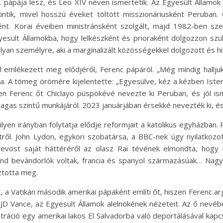
. pápája lesz, és Leo XIV néven ismertetik. Az Egyesült Államok 
tekintik, mivel hosszú éveket töltött misszionáriusként Peruban
ént. Korai éveiben ministránsként szolgált, majd 1982-ben s
yesült Államokba, hogy lelkészként és prioraként dolgozzon szül
yan személyre, aki a marginalizált közösségekkel dolgozott és hi
 emlékezett meg elődjéről, Ferenc pápáról. „Még mindig hallj
a. A tömeg örömére kijelentette: „Egyesülve, kéz a kézben Istenn
en Ferenc őt Chiclayo püspökévé nevezte ki Peruban, és jól ism
agas szintű munkájáról. 2023 januárjában érsekké nevezték ki, és
lyen irányban folytatja elődje reformjait a katolikus egyházban.
ől. John Lydon, egykori szobatársa, a BBC-nek úgy nyilatkozott
revost saját háttéréről az olasz Rai tévének elmondta, hogy 
d bevándorlók voltak, francia és spanyol származásúak… Nagy
ztotta meg.
, a Vatikán második amerikai pápaként említi őt, hiszen Ferenc a
ta JD Vance, az Egyesült Államok alelnökének nézeteit. Az ő ne
tráció egy amerikai lakos El Salvadorba való deportálásával kapc