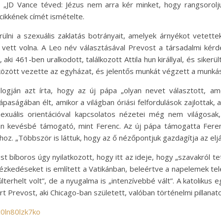
. „JD Vance téved: Jézus nem arra kér minket, hogy rangsorolj
cikkének címét ismételte.
rülni a szexuális zaklatás botrányait, amelyek árnyékot vetet
vett volna. A Leo név választásával Prevost a társadalmi kérdés
 aki 461-ben uralkodott, találkozott Attila hun királlyal, és si
között vezette az egyházat, és jelentős munkát végzett a munk
logján azt írta, hogy az új pápa „olyan nevet választott, am
aságában élt, amikor a világban óriási felfordulások zajlottak, 
zexuális orientációval kapcsolatos nézetei még nem világosak
alán kevésbé támogató, mint Ferenc. Az új pápa támogatta Fer
oz. „Többször is láttuk, hogy az ő nézőpontjuk gazdagítja az elj
st bíboros úgy nyilatkozott, hogy itt az ideje, hogy „szavakról te
ntézkedéseket is említett a Vatikánban, beleértve a napelemek te
últerhelt volt”, de a nyugalma is „intenzívebbé vált”. A katolikus
 Prevost, aki Chicago-ban született, valóban történelmi pillanat
c0ln80lzk7ko