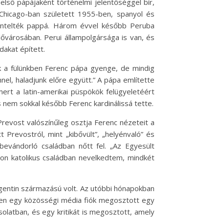
első pápájaként történelmi jelentőséggel bír,
. Chicago-ban született 1955-ben, spanyol és
zentelték pappá. Három évvel később Peruba
ővárosában. Perui állampolgársága is van, és
dakat épített.
uk a fülünkben Ferenc pápa gyenge, de mindig
el, haladjunk előre együtt.” A pápa említette
ert a latin-amerikai püspökök felügyeletéért
 nem sokkal később Ferenc kardinálissá tette.
 Prevost valószínűleg osztja Ferenc nézeteit a
 Prevostról, mint „kibővült”, „helyénvaló” és
bevándorló családban nőtt fel. „Az Egyesült
on katolikus családban nevelkedtem, mindkét
rgentin származású volt. Az utóbbi hónapokban
vében egy közösségi média fiók megosztott egy
solatban, és egy kritikát is megosztott, amely