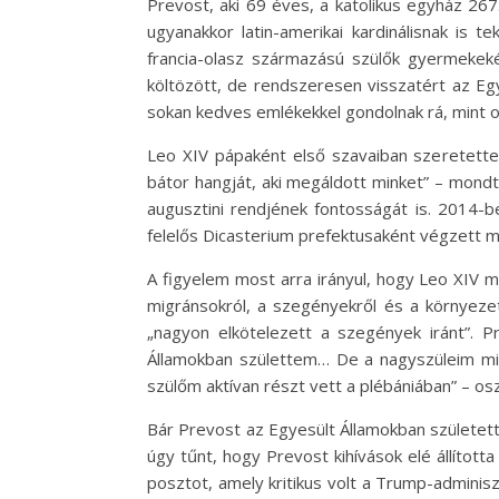
Prevost, aki 69 éves, a katolikus egyház 267
ugyanakkor latin-amerikai kardinálisnak is 
francia-olasz származású szülők gyermekek
költözött, de rendszeresen visszatért az Eg
sokan kedves emlékekkel gondolnak rá, mint ol
Leo XIV pápaként első szavaiban szeretettel
bátor hangját, aki megáldott minket” – mondt
augusztini rendjének fontosságát is. 2014-b
felelős Dicasterium prefektusaként végzett m
A figyelem most arra irányul, hogy Leo XIV mi
migránsokról, a szegényekről és a környezetr
„nagyon elkötelezett a szegények iránt”. P
Államokban születtem… De a nagyszüleim min
szülőm aktívan részt vett a plébániában” – os
Bár Prevost az Egyesült Államokban született
úgy tűnt, hogy Prevost kihívások elé állítot
posztot, amely kritikus volt a Trump-adminisz