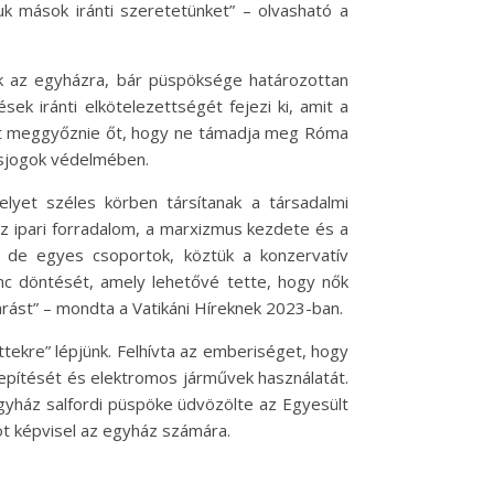
uk mások iránti szeretetünket” – olvasható a
tek az egyházra, bár püspöksége határozottan
ek iránti elkötelezettségét fejezi ki, amit a
került meggyőznie őt, hogy ne támadja meg Róma
ásjogok védelmében.
elyet széles körben társítanak a társadalmi
az ipari forradalom, a marxizmus kezdete és a
, de egyes csoportok, köztük a konzervatív
enc döntését, amely lehetővé tette, hogy nők
árást” – mondta a Vatikáni Híreknek 2023-ban.
ttekre” lépjünk. Felhívta az emberiséget, hogy
lepítését és elektromos járművek használatát.
 egyház salfordi püspöke üdvözölte az Egyesült
ot képvisel az egyház számára.