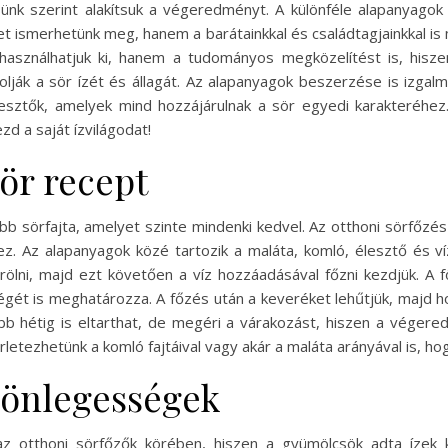
ünk szerint alakítsuk a végeredményt. A különféle alapanyagok
et ismerhetünk meg, hanem a barátainkkal és családtagjainkkal is m
használhatjuk ki, hanem a tudományos megközelítést is, hisz
lják a sör ízét és állagát. Az alapanyagok beszerzése is izgal
esztők, amelyek mind hozzájárulnak a sör egyedi karakteréhe
zd a saját ízvilágodat!
sör recept
bb sörfajta, amelyet szinte mindenki kedvel. Az otthoni sörfőzé
z. Az alapanyagok közé tartozik a maláta, komló, élesztő és 
rölni, majd ezt követően a víz hozzáadásával főzni kezdjük. A f
gét is meghatározza. A főzés után a keveréket lehűtjük, majd 
b hétig is eltarthat, de megéri a várakozást, hiszen a végeredm
sérletezhetünk a komló fajtáival vagy akár a maláta arányával is, 
lönlegességek
 otthoni sörfőzők körében, hiszen a gyümölcsök adta ízek k