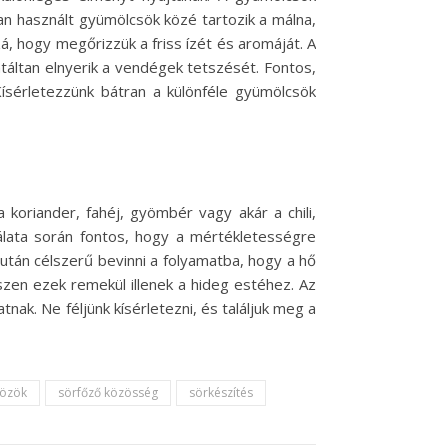
bban használt gyümölcsök közé tartozik a málna,
á, hogy megőrizzük a friss ízét és aromáját. A
ntáltan elnyerik a vendégek tetszését. Fontos,
Kísérletezzünk bátran a különféle gyümölcsök
 koriander, fahéj, gyömbér vagy akár a chili,
álata során fontos, hogy a mértékletességre
 után célszerű bevinni a folyamatba, hogy a hő
iszen ezek remekül illenek a hideg estéhez. Az
nak. Ne féljünk kísérletezni, és találjuk meg a
közök
sörfőző közösség
sörkészítés