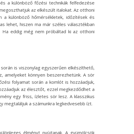
 és a különböző főzési technikák felfedezése
egoszthatjuk az elkészült italokat. Az otthoni
en a különböző hőmérsékletek, időzítések és
mas lehet, hiszen ma már széles választékban
z. Ha eddig még nem próbáltad ki az otthoni
s során is viszonylag egyszerűen elkészíthető,
víz, amelyeket könnyen beszerezhetünk. A sör
őzési folyamat során a komlót is hozzáadjuk,
hozzáadjuk az élesztőt, ezzel megkezdődhet a
ény egy friss, ízletes sör lesz. A klasszikus
hogy megtaláljuk a számunkra legkedvesebb ízt.
ülönleges élményt nyújtanak. A gyümölcsök