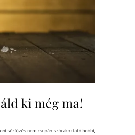
báld ki még ma!
thoni sörfőzés nem csupán szórakoztató hobbi,