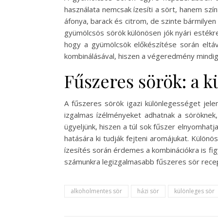
használata nemcsak ízesíti a sört, hanem színt
áfonya, barack és citrom, de szinte bármilyen
gyümölcsös sörök különösen jók nyári estékre,
hogy a gyümölcsök előkészítése során eltávo
kombinálásával, hiszen a végeredmény mindi
Fűszeres sörök: a k
A fűszeres sörök igazi különlegességet jelen
izgalmas ízélményeket adhatnak a söröknek,
ügyeljünk, hiszen a túl sok fűszer elnyomhatj
hatására ki tudják fejteni aromájukat. Különö
ízesítés során érdemes a kombinációkra is figy
számunkra legizgalmasabb fűszeres sör rece
alkoholmentes sör
házi sör
különleges sör