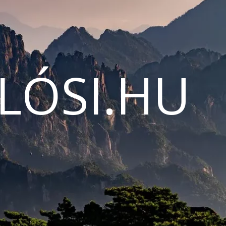
LÓSI.HU
N