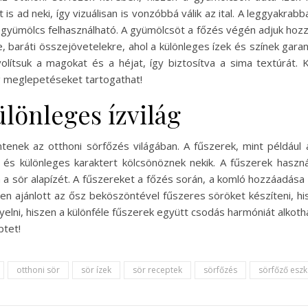
 is ad neki, így vizuálisan is vonzóbbá válik az ital. A leggyakra
 gyümölcs felhasználható. A gyümölcsöt a főzés végén adjuk hozz
 baráti összejövetelekre, ahol a különleges ízek és színek gara
lítsuk a magokat és a héjat, így biztosítva a sima textúrát. 
g meglepetéseket tartogathat!
ülönleges ízvilág
tenek az otthoni sörfőzés világában. A fűszerek, mint például a
 és különleges karaktert kölcsönöznek nekik. A fűszerek haszn
a a sör alapízét. A fűszereket a főzés során, a komló hozzáadása
sen ajánlott az ősz beköszöntével fűszeres söröket készíteni, h
elni, hiszen a különféle fűszerek együtt csodás harmóniát alkothat
ptet!
otthoni sör
sör ízek
sör receptek
sörfőzés
sörfőző esz