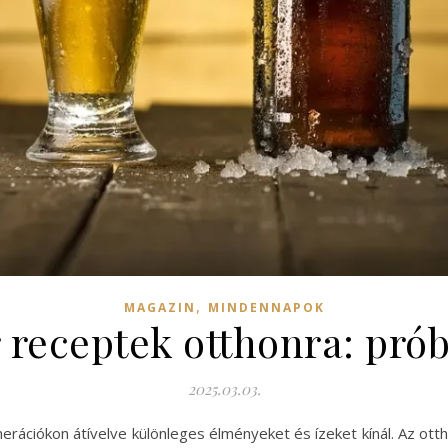
,
MAGAZIN
MINDENNAPOK
 receptek otthonra: pró
2025.03.03.
rációkon átívelve különleges élményeket és ízeket kínál. Az ot