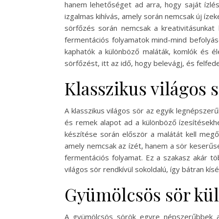
hanem lehetőséget ad arra, hogy saját ízlés
izgalmas kihívás, amely során nemcsak új ízek
sörfőzés során nemcsak a kreativitásunkat 
fermentációs folyamatok mind-mind befolyáso
kaphatók a különböző maláták, komlók és él
sörfőzést, itt az idő, hogy belevágj, és felfede
Klasszikus világos 
A klasszikus világos sör az egyik legnépszerű
és remek alapot ad a különböző ízesítésekhe
készítése során először a malátát kell megő
amely nemcsak az ízét, hanem a sör keserűsé
fermentációs folyamat. Ez a szakasz akár töb
világos sör rendkívül sokoldalú, így bátran kí
Gyümölcsös sör kü
A gyümölcsös sörök egyre népszerűbbek az