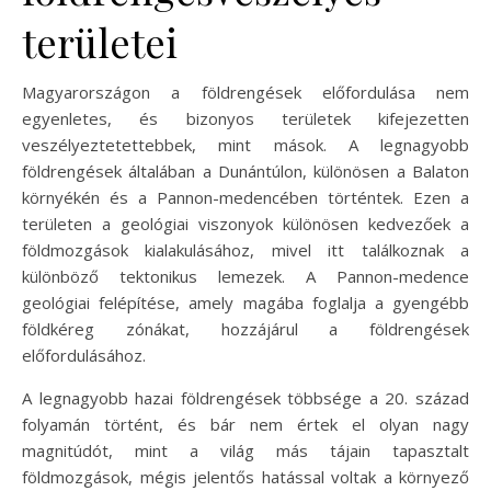
területei
Magyarországon a földrengések előfordulása nem
egyenletes, és bizonyos területek kifejezetten
veszélyeztetettebbek, mint mások. A legnagyobb
földrengések általában a Dunántúlon, különösen a Balaton
környékén és a Pannon-medencében történtek. Ezen a
területen a geológiai viszonyok különösen kedvezőek a
földmozgások kialakulásához, mivel itt találkoznak a
különböző tektonikus lemezek. A Pannon-medence
geológiai felépítése, amely magába foglalja a gyengébb
földkéreg zónákat, hozzájárul a földrengések
előfordulásához.
A legnagyobb hazai földrengések többsége a 20. század
folyamán történt, és bár nem értek el olyan nagy
magnitúdót, mint a világ más tájain tapasztalt
földmozgások, mégis jelentős hatással voltak a környező