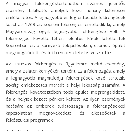
A magyar földrengéstörténetben számos jelentős
esemény található, amelyek közül néhány különösen
emlékezetes. A legnagyobb és legfontosabb földrengések
közül az 1763-as soproni földrengés emelkedik ki, amely
Magyarország egyik legnagyobb földrengése volt. A
földmozgás következtében jelentős károk keletkeztek
Sopronban és a környező településeken, számos épület
megrongálódott, és több ember életét is vesztette.
Az 1905-ös földrengés is figyelemre méltó esemény,
amely a Balaton környékén történt. Ez a földmozgás, amely
a legnagyobb magnitúdójú földrengések közé tartozik,
sokáig emlékezetes maradt a helyi lakosság számára. A
földrengés következtében több épület megrongálódott,
és a helyiek között pánikot keltett. Az ilyen események
hatására az emberek tudatossága a földrengésekkel
kapcsolatban megnövekedett, és elkezdődtek a
felkészülési programok.