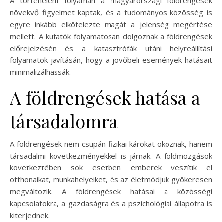
A történelem folyamán a magyarországi földrengések
növekvő figyelmet kaptak, és a tudományos közösség is
egyre inkább elkötelezte magát a jelenség megértése
mellett. A kutatók folyamatosan dolgoznak a földrengések
előrejelzésén és a katasztrófák utáni helyreállítási
folyamatok javításán, hogy a jövőbeli események hatásait
minimalizálhassák.
A földrengések hatása a
társadalomra
A földrengések nem csupán fizikai károkat okoznak, hanem
társadalmi következményekkel is járnak. A földmozgások
következtében sok esetben emberek veszítik el
otthonaikat, munkahelyeiket, és az életmódjuk gyökeresen
megváltozik. A földrengések hatásai a közösségi
kapcsolatokra, a gazdaságra és a pszichológiai állapotra is
kiterjednek.