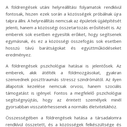
A földrengések utáni helyreállítási folyamatok rendkívül
fontosak, hiszen ezek során a közösségek próbálnak újra
talpra állni. A helyreállítás nemcsak az épületek újjáépítését
jelenti, hanem a közösségi összetartozás erősítését is. Az
emberek sok esetben egyesítik erőiket, hogy segítsenek
egymásnak, és ez a közösségi összefogás sok esetben
hosszú távú barátságokat és együttműködéseket
eredményez.
A földrengések pszichológiai hatásai is jelentősek. Az
emberek, akik átélték a földmozgásokat, gyakran
szenvednek poszttraumás stressz szindrómától. Az ilyen
állapotok kezelése nemcsak orvosi, hanem szociális
támogatást is igényel. Fontos a megfelelő pszichológiai
segítségnyújtás, hogy az érintett személyek minél
gyorsabban visszatérhessenek a normális életvitelükhöz.
Összességében a földrengések hatása a társadalomra
rendkívül összetett, és a közösségek felkészültsége és