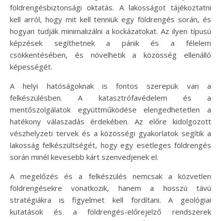
földrengésbiztonsági oktatás. A lakosságot tájékoztatni
kell arról, hogy mit kell tenniük egy földrengés során, és
hogyan tudják minimalizálni a kockázatokat. Az ilyen típusú
képzések segíthetnek a pánik és a félelem
csökkentésében, és növelhetik a közösség ellenálló
képességét.
A helyi hatóságoknak is fontos szerepük van a
felkészülésben. A katasztrófavédelem és a
mentőszolgálatok együttműködése elengedhetetlen a
hatékony válaszadás érdekében. Az előre kidolgozott
vészhelyzeti tervek és a közösségi gyakorlatok segítik a
lakosság felkészültségét, hogy egy esetleges földrengés
során minél kevesebb kárt szenvedjenek el.
A megelőzés és a felkészülés nemcsak a közvetlen
földrengésekre vonatkozik, hanem a hosszú távú
stratégiákra is figyelmet kell fordítani. A geológiai
kutatások és a földrengés-előrejelző rendszerek