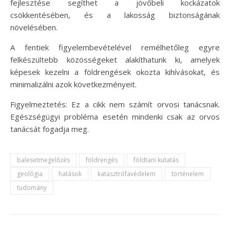
fejlesztése segíthet a jövőbeli kockázatok
csökkentésében, és a lakosság biztonságának
növelésében.
A fentiek figyelembevételével remélhetőleg egyre
felkészültebb közösségeket alakíthatunk ki, amelyek
képesek kezelni a földrengések okozta kihívásokat, és
minimalizálni azok következményeit.
Figyelmeztetés: Ez a cikk nem számít orvosi tanácsnak.
Egészségügyi probléma esetén mindenki csak az orvos
tanácsát fogadja meg.
balesetmegelőzés
földrengés
földtani kutatás
geológia
hatások
katasztrófavédelem
történelem
tudomány