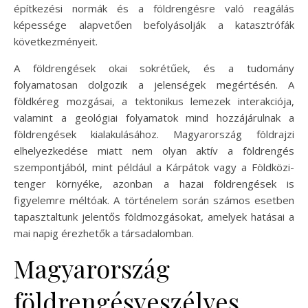
építkezési normák és a földrengésre való reagálás
képessége alapvetően befolyásolják a katasztrófák
következményeit.
A földrengések okai sokrétűek, és a tudomány
folyamatosan dolgozik a jelenségek megértésén. A
földkéreg mozgásai, a tektonikus lemezek interakciója,
valamint a geológiai folyamatok mind hozzájárulnak a
földrengések kialakulásához. Magyarország földrajzi
elhelyezkedése miatt nem olyan aktív a földrengés
szempontjából, mint például a Kárpátok vagy a Földközi-
tenger környéke, azonban a hazai földrengések is
figyelemre méltóak. A történelem során számos esetben
tapasztaltunk jelentős földmozgásokat, amelyek hatásai a
mai napig érezhetők a társadalomban.
Magyarország
földrengésveszélyes