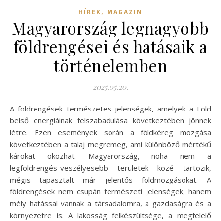
,
HÍREK
MAGAZIN
Magyarország legnagyobb
földrengései és hatásaik a
történelemben
2025.05.20.
A földrengések természetes jelenségek, amelyek a Föld
belső energiáinak felszabadulása következtében jönnek
létre. Ezen események során a földkéreg mozgása
következtében a talaj megremeg, ami különböző mértékű
károkat okozhat. Magyarország, noha nem a
legföldrengés-veszélyesebb területek közé tartozik,
mégis tapasztalt már jelentős földmozgásokat. A
földrengések nem csupán természeti jelenségek, hanem
mély hatással vannak a társadalomra, a gazdaságra és a
környezetre is. A lakosság felkészültsége, a megfelelő