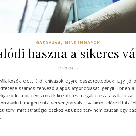
,
GAZDASÁG
MINDENNAPOK
valódi haszna a sikeres vá
2026.04.27.
 vállalkozók előtt álló kihívások egyre összetettebbek. Egy 
űködtetése számos tényező alapos átgondolását igényli. Ebben 
igazodni a piaci viszonyok között, és megalapozza a vállalkozás
forrásaikat, megérteni a versenytársakat, valamint előre látni a
eti terv, mint stratégiai eszköz Az üzleti terv nem csupán egy pap
…