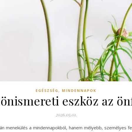
,
EGÉSZSÉG
MINDENNAPOK
 önismereti eszköz az önf
2026.05.01.
upán menekülés a mindennapokból, hanem mélyebb, személyes fel