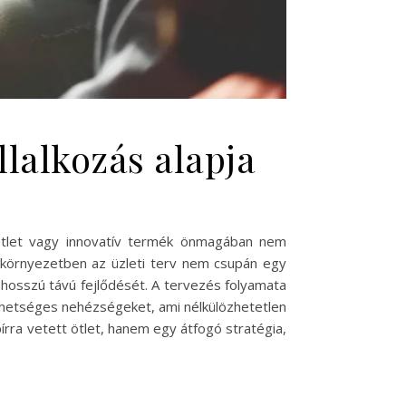
llalkozás alapja
jó ötlet vagy innovatív termék önmagában nem
a környezetben az üzleti terv nem csupán egy
 hosszú távú fejlődését. A tervezés folyamata
 lehetséges nehézségeket, ami nélkülözhetetlen
írra vetett ötlet, hanem egy átfogó stratégia,