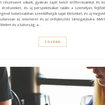
tt részeseivé válunk, gyakran saját belső erőforrásainkat és ko
 érzéseinket, és új perspektívákat találni a személyes fejlőd
gével tudatosabban szemlélhetjük saját életünket, és új megoldá
tudatosan az önismeret és az önfejlesztés támogatására. Miért
 félelem és a bátorság, a…
TOVÁBB