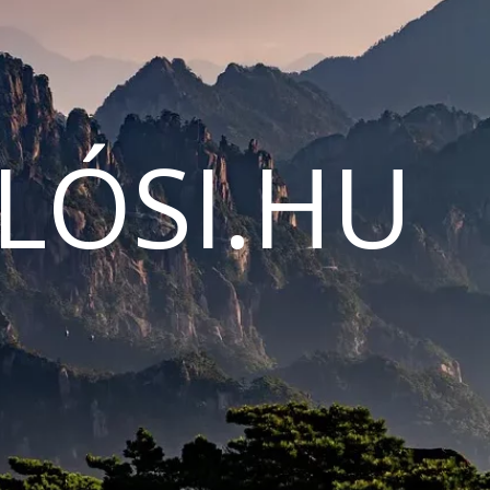
LÓSI.HU
N