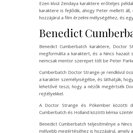
Ezen kívül Zendaya karaktere erőteljes példak
karaktere is fejlődik, ahogy Peter mellett á
hozzájárul a film érzelmi mélységéhez, és eg
Benedict Cumberba
Benedict Cumberbatch karaktere, Doctor S
megformálta a karaktert, és a Nincs hazaút s
nemcsak mentor szerepet tölt be Peter Parke
Cumberbatch Doctor Strange-je rendkívül össz
a karakter személyiségébe, és láthatják, hog
lehetővé teszi, hogy a nézők megértsék Doct
rejtélyekkel.
A Doctor Strange és Pókember közötti din
Cumberbatch és Holland közötti kémia szinté
Benedict Cumberbatch teljesítménye a Nincs 
mélyebb megértéséhez is hozzájárul, amely a f