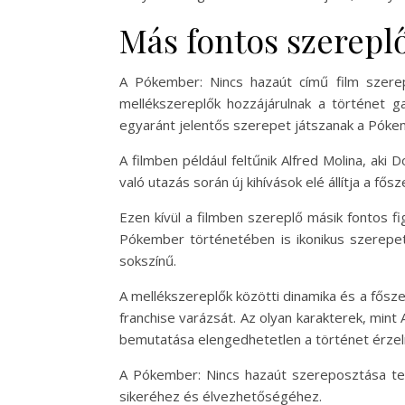
Más fontos szerepl
A Pókember: Nincs hazaút című film szere
mellékszereplők hozzájárulnak a történet 
egyaránt jelentős szerepet játszanak a Pók
A filmben például feltűnik Alfred Molina, ak
való utazás során új kihívások elé állítja a fő
Ezen kívül a filmben szereplő másik fontos f
Pókember történetében is ikonikus szerepet
sokszínű.
A mellékszereplők közötti dinamika és a fősze
franchise varázsát. Az olyan karakterek, min
bemutatása elengedhetetlen a történet érzel
A Pókember: Nincs hazaút szereposztása teh
sikeréhez és élvezhetőségéhez.