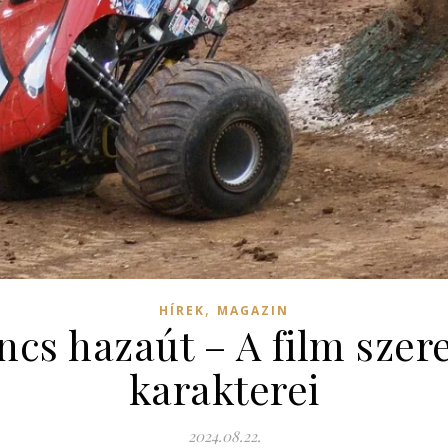
,
HÍREK
MAGAZIN
cs hazaút – A film szer
karakterei
2024.08.22.