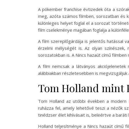
A pókember franchise évtizedek óta a szórako
meg, azóta számos filmben, sorozatban és k
különleges helyet foglal el a sorozat történ
film cselekménye magában foglalja a különféle
A film szereplőgárdája is jelentős hatással v
érzelmi mélységét is. Az olyan színészek
sorozatokban is. A Nincs hazaút című filmben
A film nemcsak a látványos akciójelenetek 
alábbiakban részletesebben is megvizsgáljuk 
Tom Holland mint
Tom Holland az utóbbi években a modern Pó
ruházza fel, amely lehetővé teszi a nézők 
tinédzser élet kihívásait is, beleértve a barát
Holland teljesítménye a Nincs hazaút című f