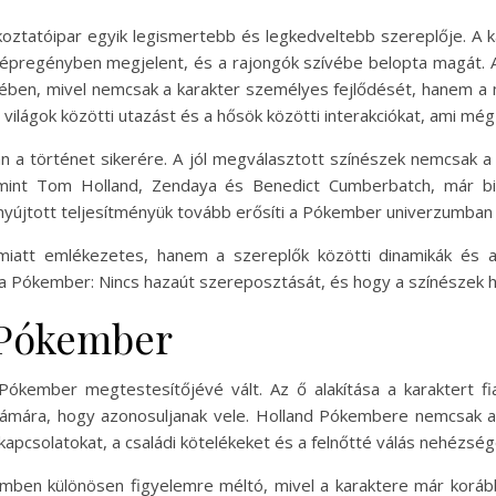
ztatóipar egyik legismertebb és legkedveltebb szereplője. A ka
épregényben megjelent, és a rajongók szívébe belopta magát. A
etében, mivel nemcsak a karakter személyes fejlődését, hanem a m
 világok közötti utazást és a hősök közötti interakciókat, ami mé
an a történet sikerére. A jól megválasztott színészek nemcsak a
, mint Tom Holland, Zendaya és Benedict Cumberbatch, már bi
 nyújtott teljesítményük tovább erősíti a Pókember univerzumban
miatt emlékezetes, hanem a szereplők közötti dinamikák és a 
a Pókember: Nincs hazaút szereposztását, és hogy a színészek ho
 Pókember
kember megtestesítőjévé vált. Az ő alakítása a karaktert fi
számára, hogy azonosuljanak vele. Holland Pókembere nemcsak 
i kapcsolatokat, a családi kötelékeket és a felnőtté válás nehézség
ilmben különösen figyelemre méltó, mivel a karaktere már koráb