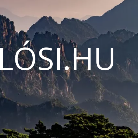
LÓSI.HU
N