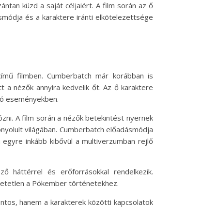
ntan küzd a saját céljaiért. A film során az ő
smódja és a karaktere iránti elkötelezettsége
című filmben. Cumberbatch már korábban is
t a nézők annyira kedvelik őt. Az ő karaktere
jló eseményekben.
zni. A film során a nézők betekintést nyernek
bonyolult világában. Cumberbatch előadásmódja
 egyre inkább kibővül a multiverzumban rejlő
 háttérrel és erőforrásokkal rendelkezik.
hetetlen a Pókember történetekhez.
ntos, hanem a karakterek közötti kapcsolatok