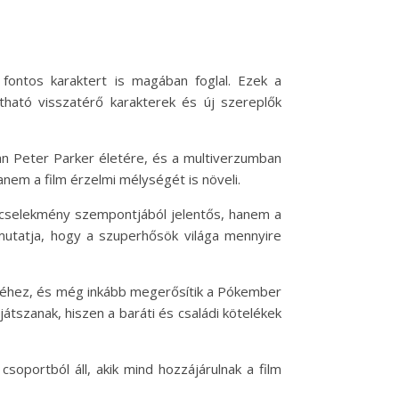
ontos karaktert is magában foglal. Ezek a
ható visszatérő karakterek és új szereplők
van Peter Parker életére, és a multiverzumban
hanem a film érzelmi mélységét is növeli.
 a cselekmény szempontjából jelentős, hanem a
mutatja, hogy a szuperhősök világa mennyire
llegéhez, és még inkább megerősítik a Pókember
tszanak, hiszen a baráti és családi kötelékek
portból áll, akik mind hozzájárulnak a film