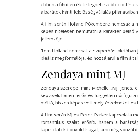
ebben a filmben élete legnehezebb döntéseive
a barátok iránti felelősségvállalás pillanataiba
A film során Holland Pókembere nemcsak a mul
képes hitelesen bemutatni a karakter belső 
jellemzője.
Tom Holland nemcsak a szuperhősi akcióban j
ideális megformálója, és hozzájárul a film álta
Zendaya mint MJ
Zendaya szerepe, mint Michelle „MJ” Jones, e
képviseli, hanem erős és független női figura 
méltó, hiszen képes volt mély érzelmeket és h
A film során MJ és Peter Parker kapcsolata m
romantikus szálat erősíti, hanem a barátsá
kapcsolatok bonyolultságát, ami még vonzóbbá