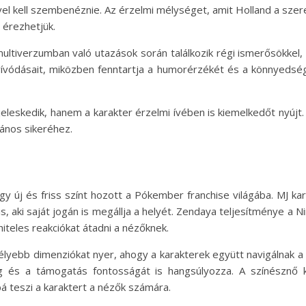
l kell szembenéznie. Az érzelmi mélységet, amit Holland a szer
n érezhetjük.
tiverzumban való utazások során találkozik régi ismerősökkel, 
vívódásait, miközben fenntartja a humorérzékét és a könnyedsé
eleskedik, hanem a karakter érzelmi ívében is kiemelkedőt nyújt
lános sikeréhez.
gy új és friss színt hozott a Pókember franchise világába. MJ 
is, aki saját jogán is megállja a helyét. Zendaya teljesítménye a
iteles reakciókat átadni a nézőknek.
élyebb dimenziókat nyer, ahogy a karakterek együtt navigálnak 
g és a támogatás fontosságát is hangsúlyozza. A színésznő k
 teszi a karaktert a nézők számára.