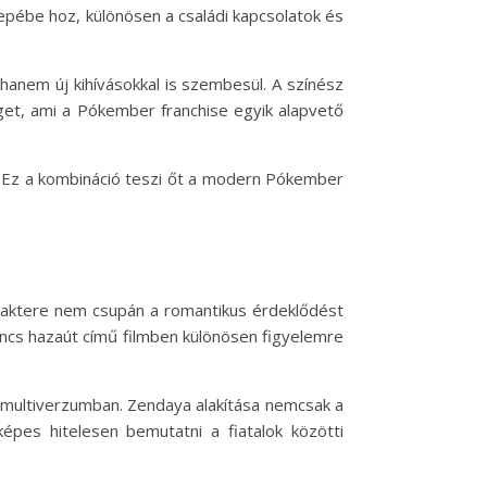
epébe hoz, különösen a családi kapcsolatok és
hanem új kihívásokkal is szembesül. A színész
get, ami a Pókember franchise egyik alapvető
. Ez a kombináció teszi őt a modern Pókember
karaktere nem csupán a romantikus érdeklődést
 Nincs hazaút című filmben különösen figyelemre
a multiverzumban. Zendaya alakítása nemcsak a
épes hitelesen bemutatni a fiatalok közötti