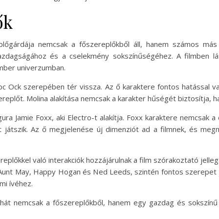
ők
plőgárdája nemcsak a főszereplőkből áll, hanem számos más f
gazdagságához és a cselekmény sokszínűségéhez. A filmben lát
ember univerzumban.
i Doc Ock szerepében tér vissza. Az ő karaktere fontos hatással 
szereplőt. Molina alakítása nemcsak a karakter hűségét biztosítja, 
igura Jamie Foxx, aki Electro-t alakítja. Foxx karaktere nemcsak
 játszik. Az ő megjelenése új dimenziót ad a filmnek, és meg
replőkkel való interakciók hozzájárulnak a film szórakoztató je
t Aunt May, Happy Hogan és Ned Leeds, szintén fontos szerepet já
mi ívéhez.
át nemcsak a főszereplőkből, hanem egy gazdag és sokszínű cso