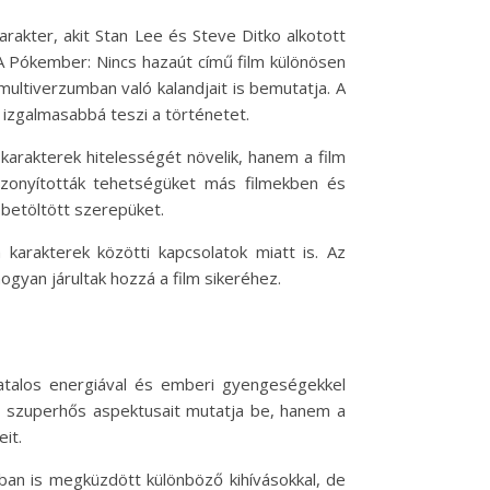
rakter, akit Stan Lee és Steve Ditko alkotott
 Pókember: Nincs hazaút című film különösen
ultiverzumban való kalandjait is bemutatja. A
g izgalmasabbá teszi a történetet.
 karakterek hitelességét növelik, hanem a film
zonyították tehetségüket más filmekben és
 betöltött szerepüket.
karakterek közötti kapcsolatok miatt is. Az
gyan járultak hozzá a film sikeréhez.
atalos energiával és emberi gyengeségekkel
a szuperhős aspektusait mutatja be, hanem a
eit.
ban is megküzdött különböző kihívásokkal, de