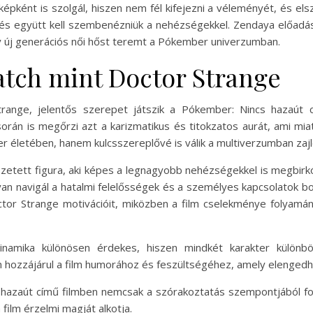
épként is szolgál, hiszen nem fél kifejezni a véleményét, és elszá
ll, és együtt kell szembenézniük a nehézségekkel. Zendaya előadá
y új generációs női hőst teremt a Pókember univerzumban.
tch mint Doctor Strange
trange, jelentős szerepet játszik a Pókember: Nincs hazaút 
orán is megőrzi azt a karizmatikus és titokzatos aurát, ami miat
r életében, hanem kulcsszereplővé is válik a multiverzumban za
etett figura, aki képes a legnagyobb nehézségekkel is megbirkó
yan navigál a hatalmi felelősségek és a személyes kapcsolatok 
or Strange motivációit, miközben a film cselekménye folyamán
amika különösen érdekes, hiszen mindkét karakter különböző
n hozzájárul a film humorához és feszültségéhez, amely elenged
hazaút című filmben nemcsak a szórakoztatás szempontjából fo
ilm érzelmi magját alkotja.