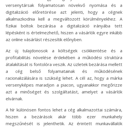
versenytársak folyamatosan növekvő nyomása és a
digitalizáció előretörése azt jelenti, hogy a cégnek
alkalmazkodnia kell a megváltozott körülményekhez. A
fizikai boltok bezárása a digitalizáció irányába tett
lépésként is értelmezhető, hiszen a vásárlók egyre inkább
az online vásárlást részesítik előnyben.
Az új tulajdonosok a költségek csökkentése és a
profitabilitás növelése érdekében a működési struktúra
átalakítását is fontolóra veszik. Az üzletek bezárása mellett
a cég belső folyamatainak és működésének
racionalizálására is szükség lehet. A cél az, hogy a márka
versenyképes maradjon a piacon, ugyanakkor megőrizze
azt a minőséget és szolgáltatást, amelyet a vásárlók
elvárnak.
A hír különösen fontos lehet a cég alkalmazottai számára,
hiszen a bezárások akár több ezer munkahely
megszűnését is jelenthetik. Az érintett munkavállalók