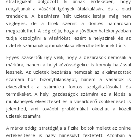
stratégiákat dolgozott ki annak érdekében, hogy
reagáljanak a vásárlói igények átalakulására és a piaci
trendekre. A bezárásra ítélt üzletek listája még nem
végleges, de a hírek szerint a döntés hamarosan
megszülethet. A cég célja, hogy a jövőben hatékonyabban
tudja kiszolgálni a vásárlókat, ezért a helyszínek és az
üzletek számának optimalizálása elkerülhetetlennek tűnik.
Egyes szakértők úgy vélik, hogy a bezárások nemcsak a
márkára, hanem a helyi közösségekre is komoly hatással
lesznek. Az üzletek bezárása nemcsak az alkalmazottak
számára hoz bizonytalanságot, hanem a vásárlók is
elveszíthetik a számukra fontos szolgáltatásokat és
termékeket. A helyi gazdaságok számára ez a lépés a
munkahelyek elvesztését és a vásárlóerő csökkenését is
jelentheti, ami további problémákat okozhat a közeli
üzletek számára.
A márka eddigi stratégiája a fizikai boltok mellett az online
értékesítésre is nagy hangsúlyt fektetett. Azonban a