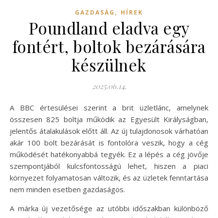
,
GAZDASÁG
HÍREK
Poundland eladva egy
fontért, boltok bezárására
készülnek
2025.06.14.
A BBC értesülései szerint a brit üzletlánc, amelynek
összesen 825 boltja működik az Egyesült Királyságban,
jelentős átalakulások előtt áll. Az új tulajdonosok várhatóan
akár 100 bolt bezárását is fontolóra veszik, hogy a cég
működését hatékonyabbá tegyék. Ez a lépés a cég jövője
szempontjából kulcsfontosságú lehet, hiszen a piaci
környezet folyamatosan változik, és az üzletek fenntartása
nem minden esetben gazdaságos.
A márka új vezetősége az utóbbi időszakban különböző