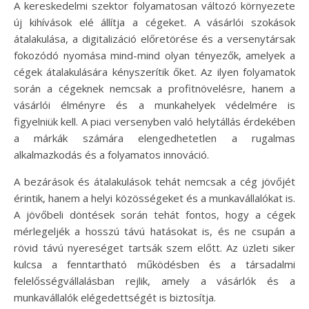
A kereskedelmi szektor folyamatosan változó környezete
új kihívások elé állítja a cégeket. A vásárlói szokások
átalakulása, a digitalizáció előretörése és a versenytársak
fokozódó nyomása mind-mind olyan tényezők, amelyek a
cégek átalakulására kényszerítik őket. Az ilyen folyamatok
során a cégeknek nemcsak a profitnövelésre, hanem a
vásárlói élményre és a munkahelyek védelmére is
figyelniük kell. A piaci versenyben való helytállás érdekében
a márkák számára elengedhetetlen a rugalmas
alkalmazkodás és a folyamatos innováció.
A bezárások és átalakulások tehát nemcsak a cég jövőjét
érintik, hanem a helyi közösségeket és a munkavállalókat is.
A jövőbeli döntések során tehát fontos, hogy a cégek
mérlegeljék a hosszú távú hatásokat is, és ne csupán a
rövid távú nyereséget tartsák szem előtt. Az üzleti siker
kulcsa a fenntartható működésben és a társadalmi
felelősségvállalásban rejlik, amely a vásárlók és a
munkavállalók elégedettségét is biztosítja.