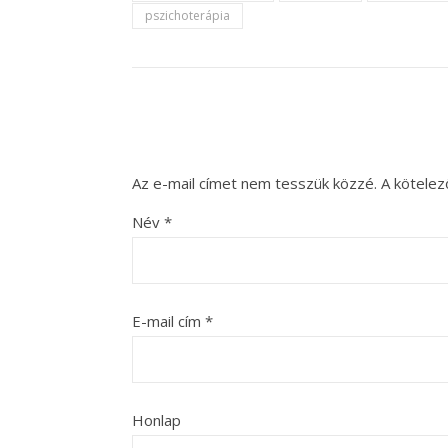
pszichoterápia
Az e-mail címet nem tesszük közzé.
A kötele
Név
*
E-mail cím
*
Honlap