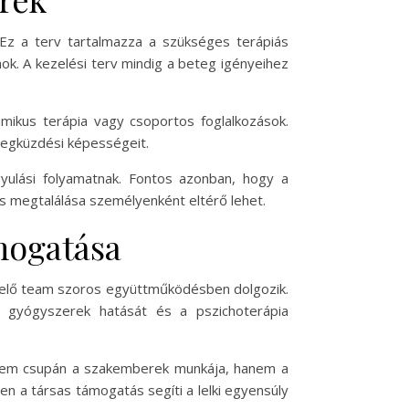
. Ez a terv tartalmazza a szükséges terápiás
k. A kezelési terv mindig a beteg igényeihez
amikus terápia vagy csoportos foglalkozások.
 megküzdési képességeit.
ulási folyamatnak. Fontos azonban, hogy a
is megtalálása személyenként eltérő lehet.
ámogatása
ezelő team szoros együttműködésben dolgozik.
a gyógyszerek hatását és a pszichoterápia
 nem csupán a szakemberek munkája, hanem a
en a társas támogatás segíti a lelki egyensúly