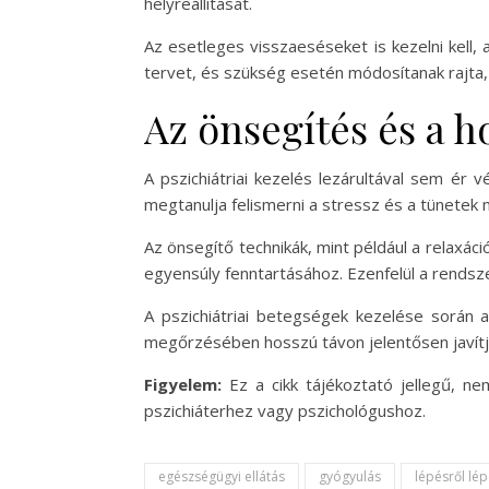
helyreállítását.
Az esetleges visszaeséseket is kezelni kell,
tervet, és szükség esetén módosítanak rajta,
Az önsegítés és a 
A pszichiátriai kezelés lezárultával sem é
megtanulja felismerni a stressz és a tünetek
Az önsegítő technikák, mint például a relaxác
egyensúly fenntartásához. Ezenfelül a rends
A pszichiátriai betegségek kezelése során
megőrzésében hosszú távon jelentősen javítja
Figyelem:
Ez a cikk tájékoztató jellegű, ne
pszichiáterhez vagy pszichológushoz.
egészségügyi ellátás
gyógyulás
lépésről lé