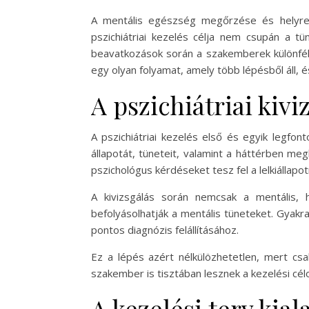
A mentális egészség megőrzése és helyreál
pszichiátriai kezelés célja nem csupán a tü
beavatkozások során a szakemberek különféle
egy olyan folyamat, amely több lépésből áll, 
A pszichiátriai kiv
A pszichiátriai kezelés első és egyik legfo
állapotát, tüneteit, valamint a háttérben me
pszichológus kérdéseket tesz fel a lelkiállapot
A kivizsgálás során nemcsak a mentális,
befolyásolhatják a mentális tüneteket. Gyakra
pontos diagnózis felállításához.
Ez a lépés azért nélkülözhetetlen, mert csa
szakember is tisztában lesznek a kezelési célo
A kezelési terv kia