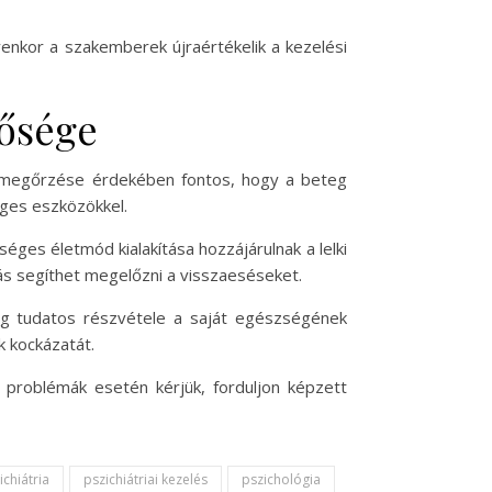
yenkor a szakemberek újraértékelik a kezelési
tősége
ég megőrzése érdekében fontos, hogy a beteg
éges eszközökkel.
éges életmód kialakítása hozzájárulnak a lelki
s segíthet megelőzni a visszaeséseket.
eg tudatos részvétele a saját egészségének
k kockázatát.
i problémák esetén kérjük, forduljon képzett
ichiátria
pszichiátriai kezelés
pszichológia