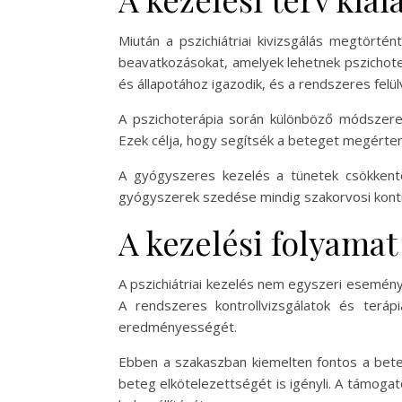
Miután a pszichiátriai kivizsgálás megtörté
beavatkozásokat, amelyek lehetnek pszichote
és állapotához igazodik, és a rendszeres felü
A pszichoterápia során különböző módszerek 
Ezek célja, hogy segítsék a beteget megérteni
A gyógyszeres kezelés a tünetek csökkent
gyógyszerek szedése mindig szakorvosi kontro
A kezelési folyamat
A pszichiátriai kezelés nem egyszeri esemén
A rendszeres kontrollvizsgálatok és terá
eredményességét.
Ebben a szakaszban kiemelten fontos a bet
beteg elkötelezettségét is igényli. A támogat