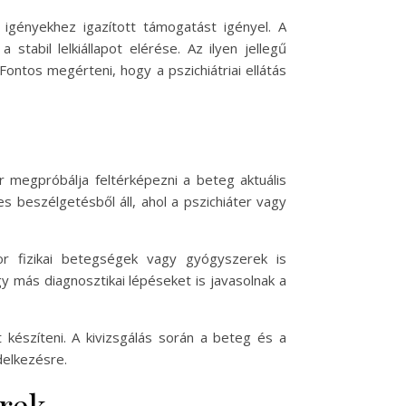
igényekhez igazított támogatást igényel. A
tabil lelkiállapot elérése. Az ilyen jellegű
ntos megérteni, hogy a pszichiátriai ellátás
r megpróbálja feltérképezni a beteg aktuális
s beszélgetésből áll, ahol a pszichiáter vagy
r fizikai betegségek vagy gyógyszerek is
gy más diagnosztikai lépéseket is javasolnak a
 készíteni. A kivizsgálás során a beteg és a
delkezésre.
erek