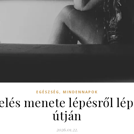
,
EGÉSZSÉG
MINDENNAPOK
zelés menete lépésről lé
útján
2026.01.22.