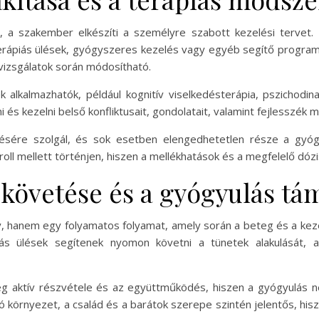
nt, a szakember elkészíti a személyre szabott kezelési tervet
rápiás ülések, gyógyszeres kezelés vagy egyéb segítő programo
lvizsgálatok során módosítható.
alkalmazhatók, például kognitív viselkedésterápia, pszichodin
 és kezelni belső konfliktusait, gondolatait, valamint fejlesszék
ésére szolgál, és sok esetben elengedhetetlen része a gyógy
ll mellett történjen, hiszen a mellékhatások és a megfelelő dóz
 követése és a gyógyulás t
y, hanem egy folyamatos folyamat, amely során a beteg és a k
piás ülések segítenek nyomon követni a tünetek alakulását, 
eg aktív részvétele és az együttműködés, hiszen a gyógyulás
ó környezet, a család és a barátok szerepe szintén jelentős, hisz