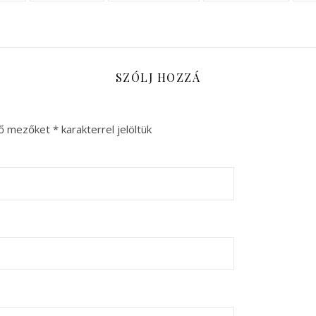
SZÓLJ HOZZÁ
ző mezőket
*
karakterrel jelöltük