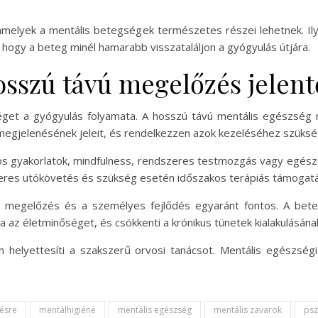
 amelyek a mentális betegségek természetes részei lehetnek. Il
 hogy a beteg minél hamarabb visszataláljon a gyógyulás útjára.
hosszú távú megelőzés jelen
r véget a gyógyulás folyamata. A hosszú távú mentális egészs
 megjelenésének jeleit, és rendelkezzen azok kezeléséhez szüks
iós gyakorlatok, mindfulness, rendszeres testmozgás vagy egészs
zeres utókövetés és szükség esetén időszakos terápiás támogatá
 a megelőzés és a személyes fejlődés egyaránt fontos. A bet
 az életminőséget, és csökkenti a krónikus tünetek kialakulásána
m helyettesíti a szakszerű orvosi tanácsot. Mentális egészség
pésre
mentálhigiéné
mentális egészség
mentális zavarok
psz