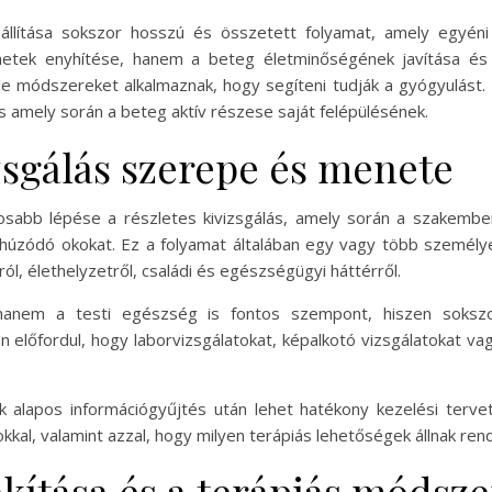
lítása sokszor hosszú és összetett folyamat, amely egyéni 
netek enyhítése, hanem a beteg életminőségének javítása és a s
 módszereket alkalmaznak, hogy segíteni tudják a gyógyulást. Fo
és amely során a beteg aktív részese saját felépülésének.
izsgálás szerepe és menete
ntosabb lépése a részletes kivizsgálás, amely során a szakembe
ghúzódó okokat. Ez a folyamat általában egy vagy több személye
ról, élethelyzetről, családi és egészségügyi háttérről.
 hanem a testi egészség is fontos szempont, hiszen sokszo
n előfordul, hogy laborvizsgálatokat, képalkotó vizsgálatokat va
k alapos információgyűjtés után lehet hatékony kezelési tervet
kkal, valamint azzal, hogy milyen terápiás lehetőségek állnak ren
lakítása és a terápiás módsz