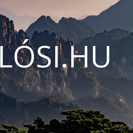
LÓSI.HU
N