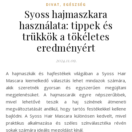
,
DIVAT
EGÉSZSÉG
Syoss hajmaszkara
használata: tippek és
trükkök a tökéletes
eredményért
2024.11.09.
A hajmaszkák és hajfestékek világában a Syoss Hair
Mascara kiemelkedő választás lehet mindazok számára,
akik szeretnék gyorsan és egyszerűen megújítani
megjelenésüket. A hajmascarák egyre népszerűbbek,
mivel lehetővé teszik a haj színének átmeneti
megváltoztatását anélkül, hogy tartós festékekkel kellene
bajlódni. A Syoss Hair Mascara különösen kedvelt, mivel
praktikus alkalmazása és széles színválasztéka révén
sokak számára ideális megoldást kínál.