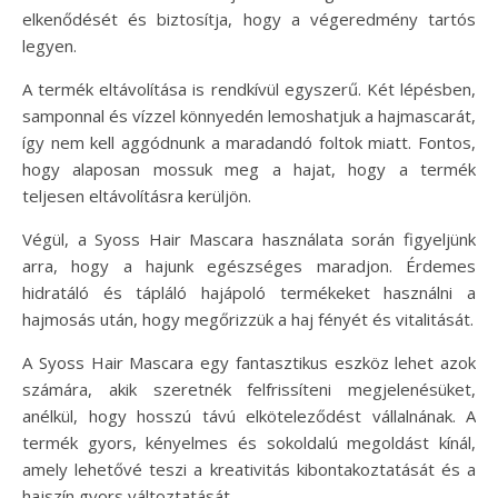
elkenődését és biztosítja, hogy a végeredmény tartós
legyen.
A termék eltávolítása is rendkívül egyszerű. Két lépésben,
samponnal és vízzel könnyedén lemoshatjuk a hajmascarát,
így nem kell aggódnunk a maradandó foltok miatt. Fontos,
hogy alaposan mossuk meg a hajat, hogy a termék
teljesen eltávolításra kerüljön.
Végül, a Syoss Hair Mascara használata során figyeljünk
arra, hogy a hajunk egészséges maradjon. Érdemes
hidratáló és tápláló hajápoló termékeket használni a
hajmosás után, hogy megőrizzük a haj fényét és vitalitását.
A Syoss Hair Mascara egy fantasztikus eszköz lehet azok
számára, akik szeretnék felfrissíteni megjelenésüket,
anélkül, hogy hosszú távú elköteleződést vállalnának. A
termék gyors, kényelmes és sokoldalú megoldást kínál,
amely lehetővé teszi a kreativitás kibontakoztatását és a
hajszín gyors változtatását.