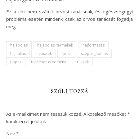
Ez a cikk nem számít orvosi tanácsnak, és egészségügyi
probléma esetén mindenki csak az orvos tanácsát fogadja
meg.
hajápolás
hajápolási termékek
hajformázás
hajhullás
hajmaszk
syoss
szépségápolás
tippek
tökéletes eredmény
trükkök
SZÓLJ HOZZÁ
Az e-mail címet nem tesszük közzé.
A kötelező mezőket
*
karakterrel jelöltük
Név
*