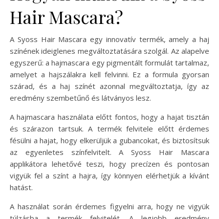
Hair Mascara?
A Syoss Hair Mascara egy innovatív termék, amely a haj
színének ideiglenes megváltoztatására szolgál. Az alapelve
egyszerű: a hajmascara egy pigmentált formulát tartalmaz,
amelyet a hajszálakra kell felvinni. Ez a formula gyorsan
szárad, és a haj színét azonnal megváltoztatja, így az
eredmény szembetűnő és látványos lesz.
A hajmascara használata előtt fontos, hogy a hajat tisztán
és szárazon tartsuk. A termék felvitele előtt érdemes
fésülni a hajat, hogy elkerüljük a gubancokat, és biztosítsuk
az egyenletes színfelvitelt. A Syoss Hair Mascara
applikátora lehetővé teszi, hogy precízen és pontosan
vigyük fel a színt a hajra, így könnyen elérhetjük a kívánt
hatást.
A használat során érdemes figyelni arra, hogy ne vigyük
túlzásba a termék felvitelét. A legjobb eredmény