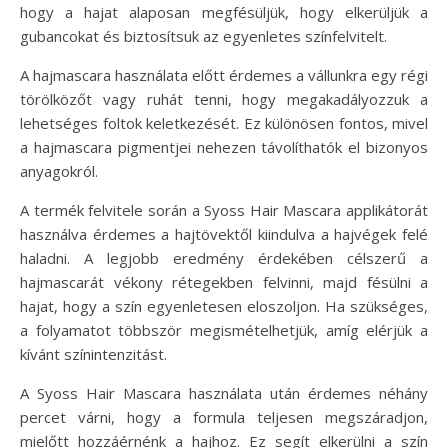
hogy a hajat alaposan megfésüljük, hogy elkerüljük a
gubancokat és biztosítsuk az egyenletes színfelvitelt.
A hajmascara használata előtt érdemes a vállunkra egy régi
törölközőt vagy ruhát tenni, hogy megakadályozzuk a
lehetséges foltok keletkezését. Ez különösen fontos, mivel
a hajmascara pigmentjei nehezen távolíthatók el bizonyos
anyagokról.
A termék felvitele során a Syoss Hair Mascara applikátorát
használva érdemes a hajtövektől kiindulva a hajvégek felé
haladni. A legjobb eredmény érdekében célszerű a
hajmascarát vékony rétegekben felvinni, majd fésülni a
hajat, hogy a szín egyenletesen eloszoljon. Ha szükséges,
a folyamatot többször megismételhetjük, amíg elérjük a
kívánt színintenzitást.
A Syoss Hair Mascara használata után érdemes néhány
percet várni, hogy a formula teljesen megszáradjon,
mielőtt hozzáérnénk a hajhoz. Ez segít elkerülni a szín