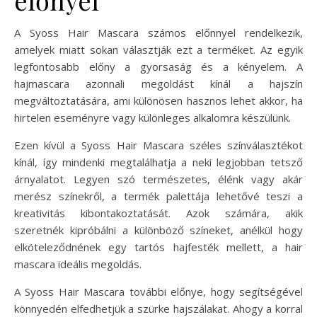
A Syoss Hair Mascara számos előnnyel rendelkezik,
amelyek miatt sokan választják ezt a terméket. Az egyik
legfontosabb előny a gyorsaság és a kényelem. A
hajmascara azonnali megoldást kínál a hajszín
megváltoztatására, ami különösen hasznos lehet akkor, ha
hirtelen eseményre vagy különleges alkalomra készülünk.
Ezen kívül a Syoss Hair Mascara széles színválasztékot
kínál, így mindenki megtalálhatja a neki legjobban tetsző
árnyalatot. Legyen szó természetes, élénk vagy akár
merész színekről, a termék palettája lehetővé teszi a
kreativitás kibontakoztatását. Azok számára, akik
szeretnék kipróbálni a különböző színeket, anélkül hogy
elköteleződnének egy tartós hajfesték mellett, a hair
mascara ideális megoldás.
A Syoss Hair Mascara további előnye, hogy segítségével
könnyedén elfedhetjük a szürke hajszálakat. Ahogy a korral