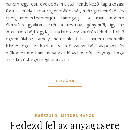
hanem egy ősi, evolúciós múlttal rendelkező táplálkozási
forma, amely a test regenerálódását, méregtelenítését és
energiamenedzsmentjét támogatja. A mai modern
életstílus gyakran eltér a testünk igényeitől, így az
időszakos böjt egyfajta tudatos visszatérés lehet a belső
egyensúlyhoz, amely nemcsak fizikai, hanem mentális
frissességet is hozhat. Az időszakos böjt alapelvei és
működési mechanizmusa Az időszakos böjt lényege, hogy
az étkezést egy meghatározott…
TOVÁBB
,
EGÉSZSÉG
MINDENNAPOK
Fedezd fel az anyagcsere