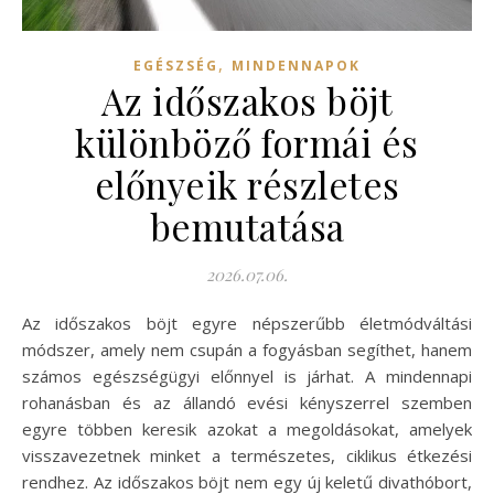
,
EGÉSZSÉG
MINDENNAPOK
Az időszakos böjt
különböző formái és
előnyeik részletes
bemutatása
2026.07.06.
Az időszakos böjt egyre népszerűbb életmódváltási
módszer, amely nem csupán a fogyásban segíthet, hanem
számos egészségügyi előnnyel is járhat. A mindennapi
rohanásban és az állandó evési kényszerrel szemben
egyre többen keresik azokat a megoldásokat, amelyek
visszavezetnek minket a természetes, ciklikus étkezési
rendhez. Az időszakos böjt nem egy új keletű divathóbort,