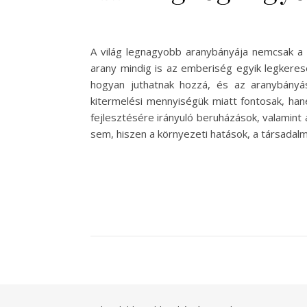
A világ legnagyobb aranybányája nemcsak a g
arany mindig is az emberiség egyik legkere
hogyan juthatnak hozzá, és az aranybányás
kitermelési mennyiségük miatt fontosak, hane
fejlesztésére irányuló beruházások, valamin
sem, hiszen a környezeti hatások, a társadal