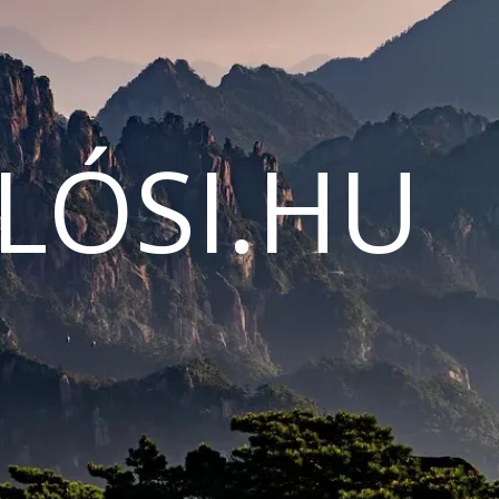
LÓSI.HU
N