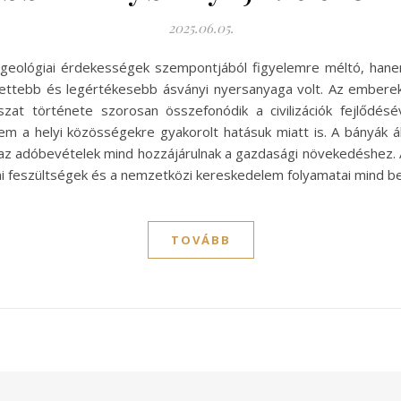
2025.06.05.
eológiai érdekességek szempontjából figyelemre méltó, hanem 
settebb és legértékesebb ásványi nyersanyaga volt. Az embere
zat története szorosan összefonódik a civilizációk fejlődé
m a helyi közösségekre gyakorolt hatásuk miatt is. A bányák ált
t az adóbevételek mind hozzájárulnak a gazdasági növekedéshez.
mi feszültségek és a nemzetközi kereskedelem folyamatai mind b
TOVÁBB