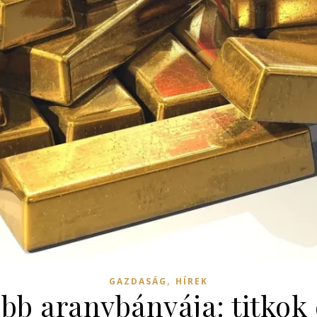
,
GAZDASÁG
HÍREK
obb aranybányája: titkok