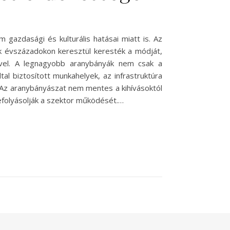
gazdasági és kulturális hatásai miatt is. Az
k évszázadokon keresztül keresték a módját,
sével. A legnagyobb aranybányák nem csak a
al biztosított munkahelyek, az infrastruktúra
 Az aranybányászat nem mentes a kihívásoktól
efolyásolják a szektor működését.…