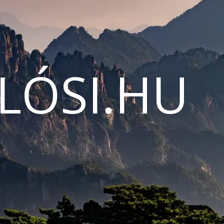
LÓSI.HU
N