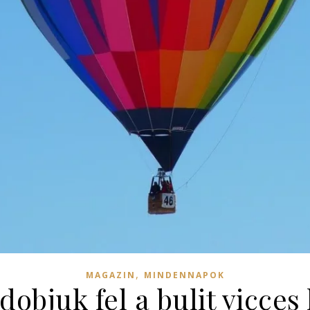
,
MAGAZIN
MINDENNAPOK
objuk fel a bulit vicces 