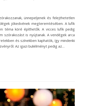
zórakozzanak, ünnepeljenek és felejthetetlen
endégek jókedvének megteremtésében. A lufik
n téma köré építhetők. A vicces lufik pedig
em szórakozást is nyújtanak. A vendégek arca
éretekben és színekben kaphatók, így mindenki
vényről. Az igazi buliélményt pedig az…