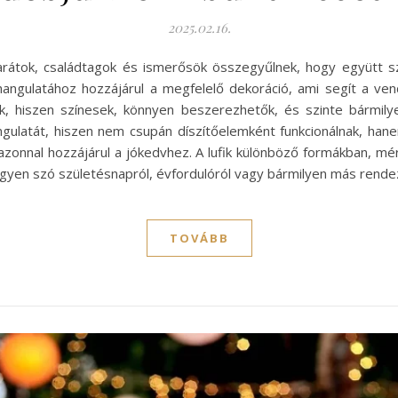
2025.02.16.
barátok, családtagok és ismerősök összegyűlnek, hogy együtt s
angulatához hozzájárul a megfelelő dekoráció, ami segít a v
, hiszen színesek, könnyen beszerezhetők, és szinte bármilye
angulatát, hiszen nem csupán díszítőelemként funkcionálnak, han
s azonnal hozzájárul a jókedvhez. A lufik különböző formákban, m
gyen szó születésnapról, évfordulóról vagy bármilyen más rendez
TOVÁBB