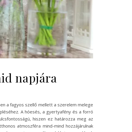
aid napjára
őben a fagyos szellő mellett a szerelem melege
epléséhez. A hóesés, a gyertyafény és a forró
 kulcsfontosságú, hiszen ez határozza meg az
otthonos atmoszféra mind-mind hozzájárulnak