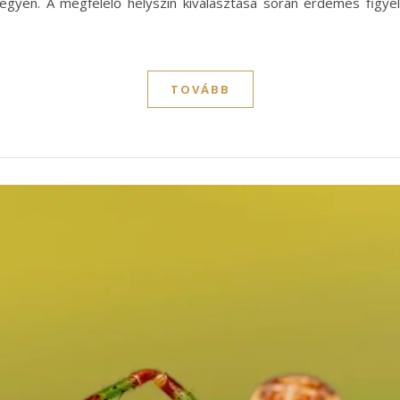
egyen. A megfelelő helyszín kiválasztása során érdemes figy
TOVÁBB