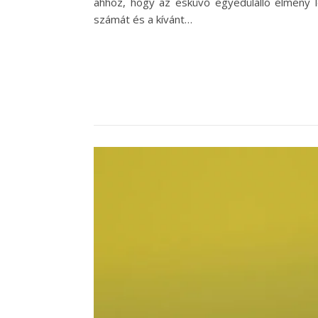
ahhoz, hogy az esküvő egyedülálló élmény l
számát és a kívánt…