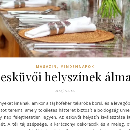
,
MAGAZIN
MINDENNAPOK
 esküvői helyszínek álm
2025.02.12.
yeket kínálnak, amikor a táj hófehér takaróba borul, és a leveg
atot teremt, amely tökéletes hátteret biztosít a boldogság ünn
y nap felejthetetlen legyen. Az esküvői helyszín kiválasztása
. A téli táj szépsége, a karácsonyi dekorációk és a meleg, 