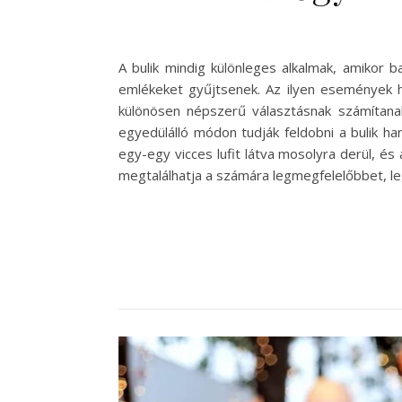
A bulik mindig különleges alkalmak, amikor 
emlékeket gyűjtsenek. Az ilyen események h
különösen népszerű választásnak számítanak
egyedülálló módon tudják feldobni a bulik h
egy-egy vicces lufit látva mosolyra derül, é
megtalálhatja a számára legmegfelelőbbet, le