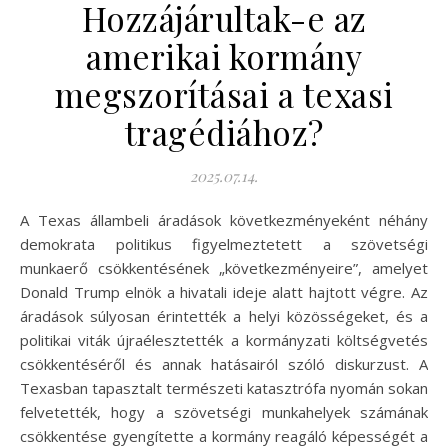
Hozzájárultak-e az
amerikai kormány
megszorításai a texasi
tragédiához?
2025.07.14.
A Texas állambeli áradások következményeként néhány
demokrata politikus figyelmeztetett a szövetségi
munkaerő csökkentésének „következményeire”, amelyet
Donald Trump elnök a hivatali ideje alatt hajtott végre. Az
áradások súlyosan érintették a helyi közösségeket, és a
politikai viták újraélesztették a kormányzati költségvetés
csökkentéséről és annak hatásairól szóló diskurzust. A
Texasban tapasztalt természeti katasztrófa nyomán sokan
felvetették, hogy a szövetségi munkahelyek számának
csökkentése gyengítette a kormány reagáló képességét a