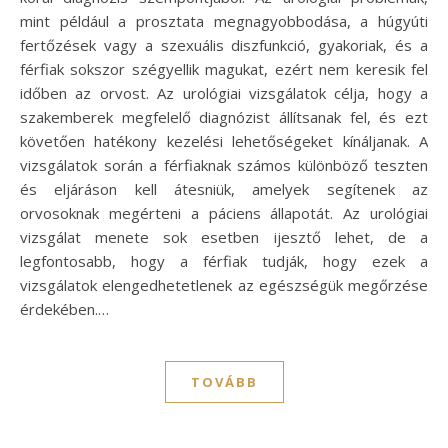
mint például a prosztata megnagyobbodása, a húgyúti
fertőzések vagy a szexuális diszfunkció, gyakoriak, és a
férfiak sokszor szégyellik magukat, ezért nem keresik fel
időben az orvost. Az urológiai vizsgálatok célja, hogy a
szakemberek megfelelő diagnózist állítsanak fel, és ezt
követően hatékony kezelési lehetőségeket kínáljanak. A
vizsgálatok során a férfiaknak számos különböző teszten
és eljáráson kell átesniük, amelyek segítenek az
orvosoknak megérteni a páciens állapotát. Az urológiai
vizsgálat menete sok esetben ijesztő lehet, de a
legfontosabb, hogy a férfiak tudják, hogy ezek a
vizsgálatok elengedhetetlenek az egészségük megőrzése
érdekében.…
TOVÁBB