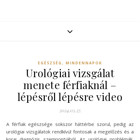
,
EGÉSZSÉG
MINDENNAPOK
Urológiai vizsgálat
menete férfiaknál –
lépésről lépésre video
2024.03.27.
A férfiak egészsége sokszor háttérbe szorul, pedig az
urológiai vizsgálatok rendkívül fontosak a megelőzés és a
korai diagnózis szempontjából. Az urológiai problémák,