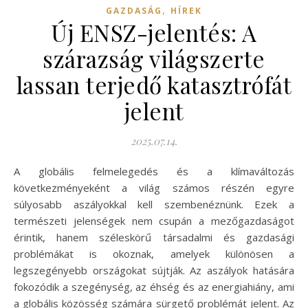
,
GAZDASÁG
HÍREK
Új ENSZ-jelentés: A
szárazság világszerte
lassan terjedő katasztrófát
jelent
2025.07.14.
A globális felmelegedés és a klímaváltozás
következményeként a világ számos részén egyre
súlyosabb aszályokkal kell szembenéznünk. Ezek a
természeti jelenségek nem csupán a mezőgazdaságot
érintik, hanem széleskörű társadalmi és gazdasági
problémákat is okoznak, amelyek különösen a
legszegényebb országokat sújtják. Az aszályok hatására
fokozódik a szegénység, az éhség és az energiahiány, ami
a globális közösség számára sürgető problémát jelent. Az