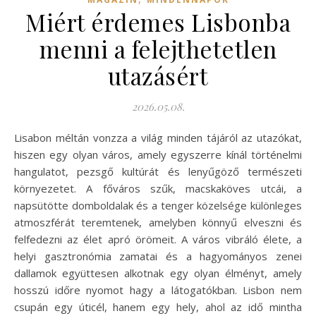
Miért érdemes Lisbonba
menni a felejthetetlen
utazásért
2026.05.08.
Lisabon méltán vonzza a világ minden tájáról az utazókat,
hiszen egy olyan város, amely egyszerre kínál történelmi
hangulatot, pezsgő kultúrát és lenyűgöző természeti
környezetet. A főváros szűk, macskaköves utcái, a
napsütötte domboldalak és a tenger közelsége különleges
atmoszférát teremtenek, amelyben könnyű elveszni és
felfedezni az élet apró örömeit. A város vibráló élete, a
helyi gasztronómia zamatai és a hagyományos zenei
dallamok együttesen alkotnak egy olyan élményt, amely
hosszú időre nyomot hagy a látogatókban. Lisbon nem
csupán egy úticél, hanem egy hely, ahol az idő mintha