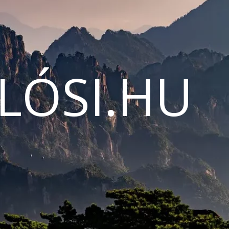
LÓSI.HU
N