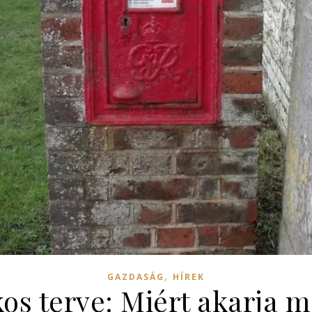
,
GAZDASÁG
HÍREK
tkos terve: Miért akarja 