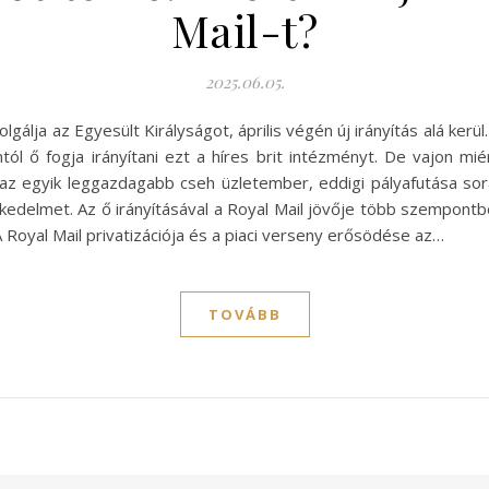
Mail-t?
2025.06.05.
álja az Egyesült Királyságot, április végén új irányítás alá kerül.
ól ő fogja irányítani ezt a híres brit intézményt. De vajon miér
ki az egyik leggazdagabb cseh üzletember, eddigi pályafutása so
kedelmet. Az ő irányításával a Royal Mail jövője több szempontbó
Royal Mail privatizációja és a piaci verseny erősödése az…
TOVÁBB