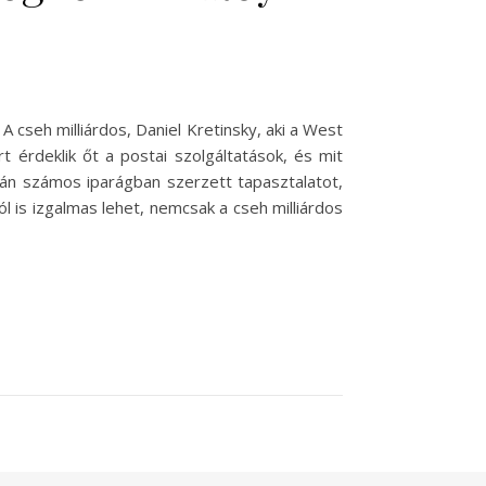
 A cseh milliárdos, Daniel Kretinsky, aki a West
t érdeklik őt a postai szolgáltatások, és mit
rán számos iparágban szerzett tapasztalatot,
l is izgalmas lehet, nemcsak a cseh milliárdos