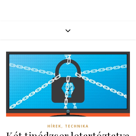
,
HÍREK
TECHNIKA
Két tinédzser letartóztatva