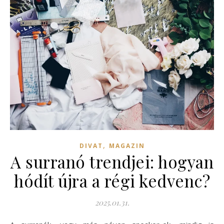
,
DIVAT
MAGAZIN
A surranó trendjei: hogyan
hódít újra a régi kedvenc?
2025.01.31.