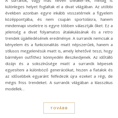
A surranók, vagy más néven sneaker-ek, mindig is
különleges helyet foglaltak el a divat világában. Az utóbbi
években azonban egyre inkább visszatérnek a figyelem
középpontjába, és nem csupán sportolásra, hanem
mindennapi viseletre is egyre többen választják őket. Ez a
jelenség a divat folyamatos átalakulásának és a retro
trendek újjáéledésének eredménye. A surranók nemcsak a
kényelem és a funkcionalitás miatt népszerűek, hanem a
stílusos megjelenésük miatt is, amely lehetővé teszi, hogy
bármilyen outfithez könnyedén illeszkedjenek. Az időtálló
dizájn és a sokszínűsége miatt a surranók képesek
egyesíteni a különböző generációkat, hiszen a fiatalok és
az idősebbek egyaránt felfedezik újra ezeket a régi, de
mégis friss trendeket. A surranók világában a klasszikus
modellek…
TOVÁBB