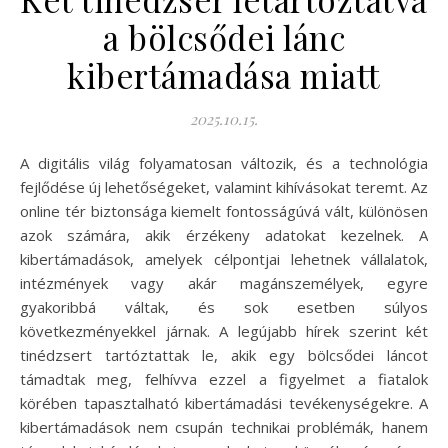
a bölcsődei lánc
kibertámadása miatt
2025.10.15.
A digitális világ folyamatosan változik, és a technológia
fejlődése új lehetőségeket, valamint kihívásokat teremt. Az
online tér biztonsága kiemelt fontosságúvá vált, különösen
azok számára, akik érzékeny adatokat kezelnek. A
kibertámadások, amelyek célpontjai lehetnek vállalatok,
intézmények vagy akár magánszemélyek, egyre
gyakoribbá váltak, és sok esetben súlyos
következményekkel járnak. A legújabb hírek szerint két
tinédzsert tartóztattak le, akik egy bölcsődei láncot
támadtak meg, felhívva ezzel a figyelmet a fiatalok
körében tapasztalható kibertámadási tevékenységekre. A
kibertámadások nem csupán technikai problémák, hanem