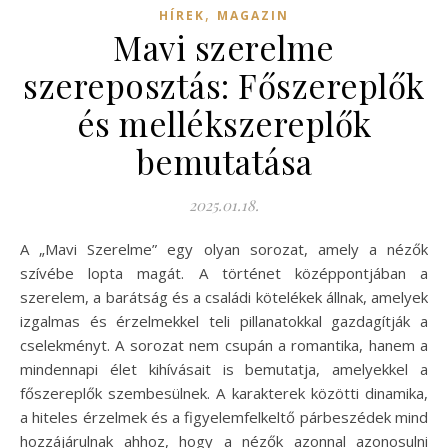
,
HÍREK
MAGAZIN
Mavi szerelme
szereposztás: Főszereplők
és mellékszereplők
bemutatása
2025.01.18.
A „Mavi Szerelme” egy olyan sorozat, amely a nézők
szívébe lopta magát. A történet középpontjában a
szerelem, a barátság és a családi kötelékek állnak, amelyek
izgalmas és érzelmekkel teli pillanatokkal gazdagítják a
cselekményt. A sorozat nem csupán a romantika, hanem a
mindennapi élet kihívásait is bemutatja, amelyekkel a
főszereplők szembesülnek. A karakterek közötti dinamika,
a hiteles érzelmek és a figyelemfelkeltő párbeszédek mind
hozzájárulnak ahhoz, hogy a nézők azonnal azonosulni