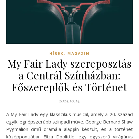
,
HÍREK
MAGAZIN
My Fair Lady szereposztás
a Centrál Színházban:
Főszereplők és Történet
2024.10.14.
A My Fair Lady egy klasszikus musical, amely a 20. század
egyik legnépszerűbb színpadi műve. George Bernard Shaw
Pygmalion című drámája alapján készült, és a történet
középpontjában Eliza Doolittle, egy egyszerű virágárus