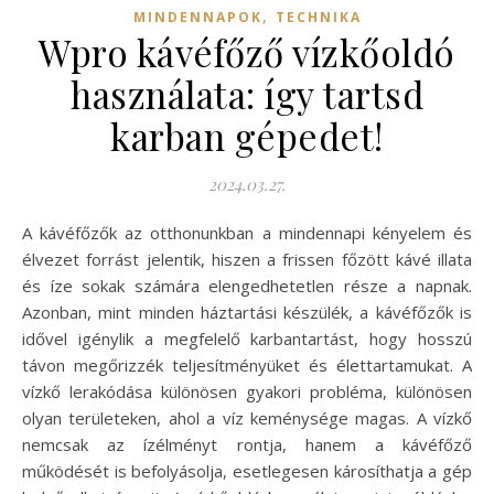
,
MINDENNAPOK
TECHNIKA
Wpro kávéfőző vízkőoldó
használata: így tartsd
karban gépedet!
2024.03.27.
A kávéfőzők az otthonunkban a mindennapi kényelem és
élvezet forrást jelentik, hiszen a frissen főzött kávé illata
és íze sokak számára elengedhetetlen része a napnak.
Azonban, mint minden háztartási készülék, a kávéfőzők is
idővel igénylik a megfelelő karbantartást, hogy hosszú
távon megőrizzék teljesítményüket és élettartamukat. A
vízkő lerakódása különösen gyakori probléma, különösen
olyan területeken, ahol a víz keménysége magas. A vízkő
nemcsak az ízélményt rontja, hanem a kávéfőző
működését is befolyásolja, esetlegesen károsíthatja a gép