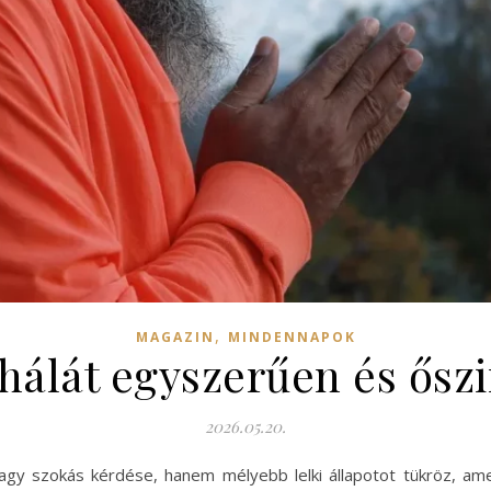
,
MAGAZIN
MINDENNAPOK
 hálát egyszerűen és ős
2026.05.20.
agy szokás kérdése, hanem mélyebb lelki állapotot tükröz, ame