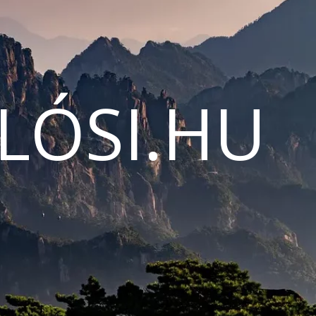
LÓSI.HU
N