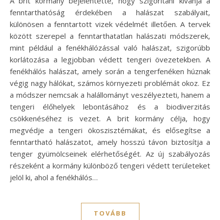
A brit kormány bejelentette, hogy szigorítani kívánja a
fenntarthatóság érdekében a halászat szabályait,
különösen a fenntartott vizek védelmét illetően. A tervek
között szerepel a fenntarthatatlan halászati módszerek,
mint például a fenékhálózással való halászat, szigorúbb
korlátozása a legjobban védett tengeri övezetekben. A
fenékhálós halászat, amely során a tengerfenéken húznak
végig nagy hálókat, számos környezeti problémát okoz. Ez
a módszer nemcsak a halállományt veszélyezteti, hanem a
tengeri élőhelyek lebontásához és a biodiverzitás
csökkenéséhez is vezet. A brit kormány célja, hogy
megvédje a tengeri ökoszisztémákat, és elősegítse a
fenntartható halászatot, amely hosszú távon biztosítja a
tenger gyümölcseinek elérhetőségét. Az új szabályozás
részeként a kormány különböző tengeri védett területeket
jelöl ki, ahol a fenékhálós…
TOVÁBB