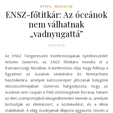
,
HÍREK
MAGAZIN
ENSZ-főtitkár: Az óceánok
nem válhatnak
„vadnyugattá”
2025.07.19.
Az ENSZ Tengerészeti Konferenciájának nyitóbeszédét
Antonio Guterres, az ENSZ főtitkára mondta el a
franciaországi Nizzában. A konferencia célja, hogy felhívja a
figyelmet az óceánok védelmére és fenntartható
használatára, amelyek kulcsszerepet játszanak bolygónk
ökoszisztémájában. Guterres hangsúlyozta, hogy az
óceánok nem csupán a Föld víztömegének forrásai, hanem
az élet szempontjából elengedhetetlen elemek is, amelyek
biztosítják az élelmiszert, a közlekedést, és a klíma
stabilitását. A világ óceánjainak állapota aggasztó, hiszen a