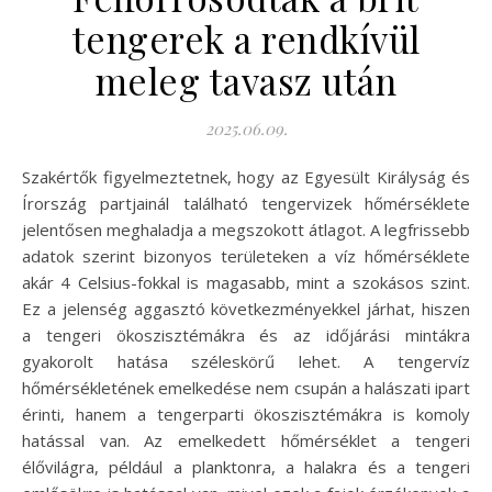
tengerek a rendkívül
meleg tavasz után
2025.06.09.
Szakértők figyelmeztetnek, hogy az Egyesült Királyság és
Írország partjainál található tengervizek hőmérséklete
jelentősen meghaladja a megszokott átlagot. A legfrissebb
adatok szerint bizonyos területeken a víz hőmérséklete
akár 4 Celsius-fokkal is magasabb, mint a szokásos szint.
Ez a jelenség aggasztó következményekkel járhat, hiszen
a tengeri ökoszisztémákra és az időjárási mintákra
gyakorolt hatása széleskörű lehet. A tengervíz
hőmérsékletének emelkedése nem csupán a halászati ipart
érinti, hanem a tengerparti ökoszisztémákra is komoly
hatással van. Az emelkedett hőmérséklet a tengeri
élővilágra, például a planktonra, a halakra és a tengeri