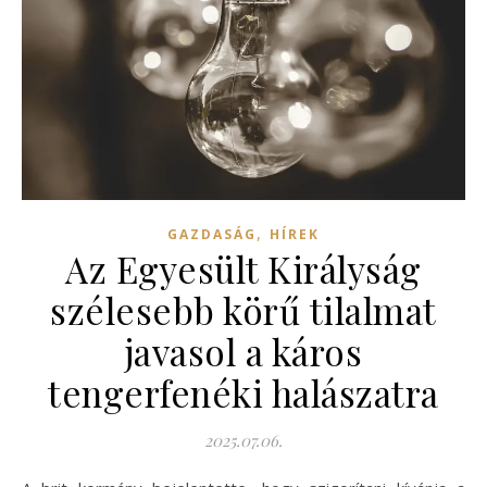
,
GAZDASÁG
HÍREK
Az Egyesült Királyság
szélesebb körű tilalmat
javasol a káros
tengerfenéki halászatra
2025.07.06.