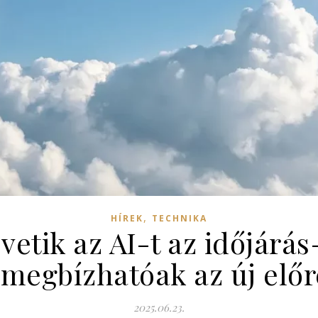
,
HÍREK
TECHNIKA
vetik az AI-t az időjárás
megbízhatóak az új előr
2025.06.23.