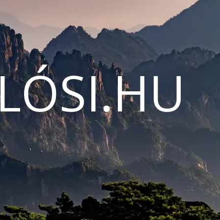
LÓSI.HU
N