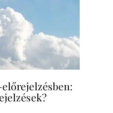
-előrejelzésben:
ejelzések?