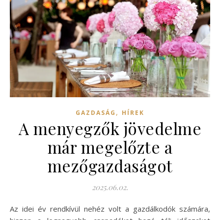
,
GAZDASÁG
HÍREK
A menyegzők jövedelme
már megelőzte a
mezőgazdaságot
2025.06.02.
Az idei év rendkívül nehéz volt a gazdálkodók számára,