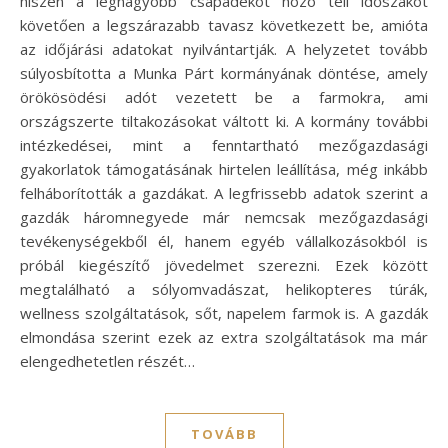
hiszen a legnagyobb csapadékot hozó téli időszakot
követően a legszárazabb tavasz következett be, amióta
az időjárási adatokat nyilvántartják. A helyzetet tovább
súlyosbította a Munka Párt kormányának döntése, amely
örökösödési adót vezetett be a farmokra, ami
országszerte tiltakozásokat váltott ki. A kormány további
intézkedései, mint a fenntartható mezőgazdasági
gyakorlatok támogatásának hirtelen leállítása, még inkább
felháborították a gazdákat. A legfrissebb adatok szerint a
gazdák háromnegyede már nemcsak mezőgazdasági
tevékenységekből él, hanem egyéb vállalkozásokból is
próbál kiegészítő jövedelmet szerezni. Ezek között
megtalálható a sólyomvadászat, helikopteres túrák,
wellness szolgáltatások, sőt, napelem farmok is. A gazdák
elmondása szerint ezek az extra szolgáltatások ma már
elengedhetetlen részét…
TOVÁBB