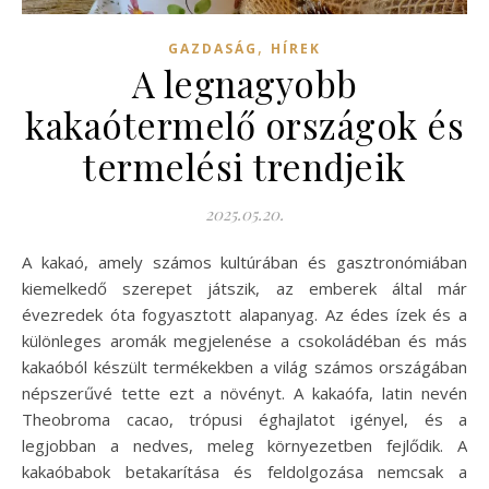
,
GAZDASÁG
HÍREK
A legnagyobb
kakaótermelő országok és
termelési trendjeik
2025.05.20.
A kakaó, amely számos kultúrában és gasztronómiában
kiemelkedő szerepet játszik, az emberek által már
évezredek óta fogyasztott alapanyag. Az édes ízek és a
különleges aromák megjelenése a csokoládéban és más
kakaóból készült termékekben a világ számos országában
népszerűvé tette ezt a növényt. A kakaófa, latin nevén
Theobroma cacao, trópusi éghajlatot igényel, és a
legjobban a nedves, meleg környezetben fejlődik. A
kakaóbabok betakarítása és feldolgozása nemcsak a