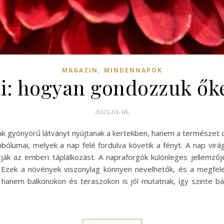
,
MAGAZIN
MINDENNAPOK
ai: hogyan gondozzuk őke
2025.01.16.
k gyönyörű látványt nyújtanak a kertekben, hanem a természet cso
ólumai, melyek a nap felé fordulva követik a fényt. A nap virág
ják az emberi táplálkozást. A napraforgók különleges jellemzőj
ek. Ezek a növények viszonylag könnyen nevelhetők, és a megfe
hanem balkonokon és teraszokon is jól mutatnak, így szinte b