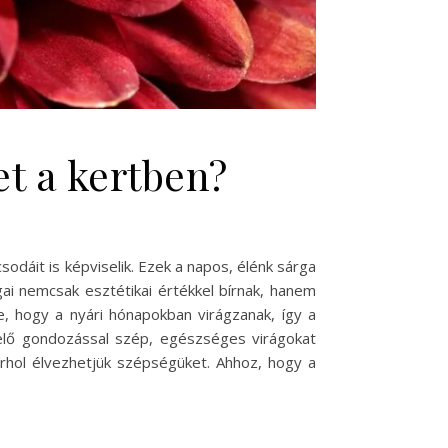
t a kertben?
dáit is képviselik. Ezek a napos, élénk sárga
ai nemcsak esztétikai értékkel bírnak, hanem
e, hogy a nyári hónapokban virágzanak, így a
lelő gondozással szép, egészséges virágokat
árhol élvezhetjük szépségüket. Ahhoz, hogy a