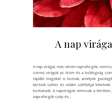
A nap virág
A nap virágai, más néven napraforgók, nemcsa
szirmú virágok az öröm és a boldogság szimb
tápláló magokat is hoznak, amelyek gazdagít
kertünk színes és vidám színfoltjai lehetn
hozhatunk. A napvirágok nemcsak a kertben, 
napraforgók szép és…