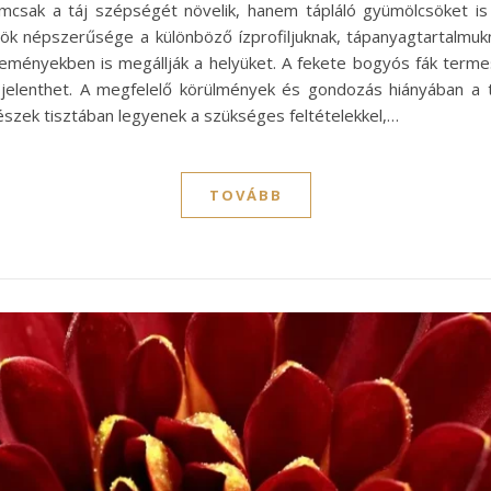
emcsak a táj szépségét növelik, hanem tápláló gyümölcsöket i
ök népszerűsége a különböző ízprofiljuknak, tápanyagtartalmuk
üteményekben is megállják a helyüket. A fekete bogyós fák te
t jelenthet. A megfelelő körülmények és gondozás hiányában 
észek tisztában legyenek a szükséges feltételekkel,…
TOVÁBB