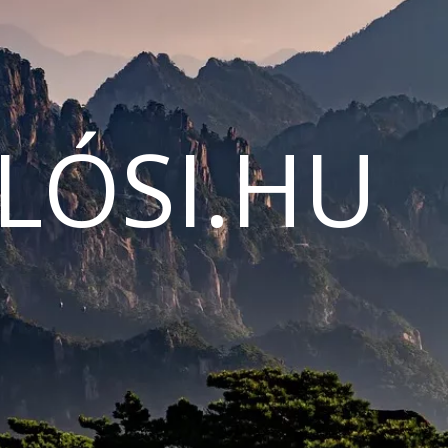
LÓSI.HU
N