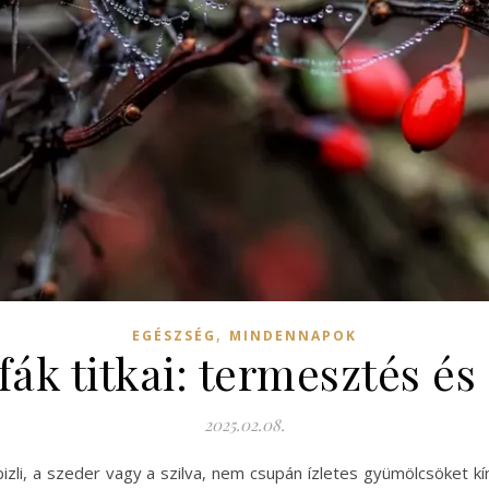
,
EGÉSZSÉG
MINDENNAPOK
fák titkai: termesztés é
2025.02.08.
bizli, a szeder vagy a szilva, nem csupán ízletes gyümölcsöket kí